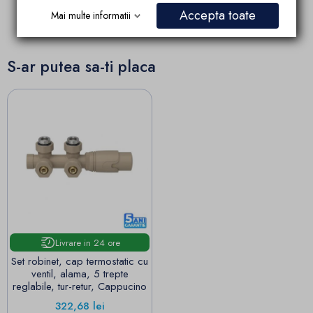
colaboratorilor
Accepta toate
Mai multe informatii
S-ar putea sa-ti placa
Livrare in 24 ore
Set robinet, cap termostatic cu
ventil, alama, 5 trepte
reglabile, tur-retur, Cappucino
Pret
322,68 lei