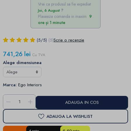
Vrei ca produsul sa fie expediat
Joi, 6 August
Plaseaza comanda in maxim
9
ore și 1 minute
(
5
/
5
)
(5)
Scrie o recenzie
741,26 lei
Cu TVA
Alege dimensiunea
Marca:
Ego Interiors
-
+
ADAUGA IN COS
ADAUGA LA WISHLIST