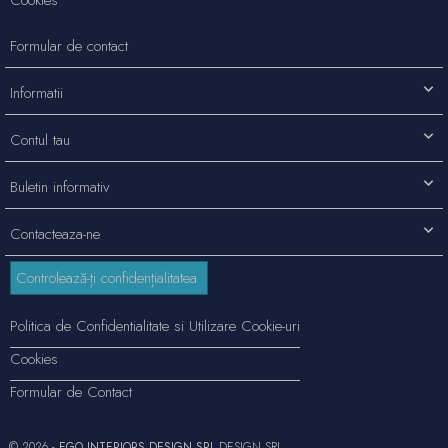
Formular de contact
Informatii
Contul tau
Buletin informativ
Contacteaza-ne
Controlează-ți confidențialitatea
Politica de Confidentialitate si Utilizare Cookie-uri
Cookies
Formular de Contact
© 2026 -
EGO INTERIORS DESIGN SRL
DESIGN SRL.