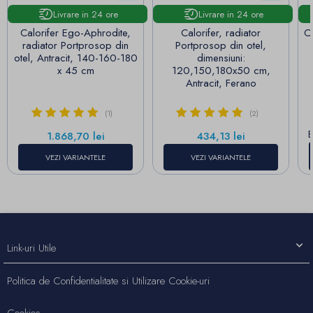
Livrare in 24 ore
Livrare in 24 ore
Calorifer Ego-Aphrodite,
Calorifer, radiator
Ca
radiator Portprosop din
Portprosop din otel,
otel, Antracit, 140-160-180
dimensiuni:
x 45 cm
120,150,180x50 cm,
Antracit, Ferano
(1)
(2)
E
Pret
Pret
1.868,70 lei
434,13 lei
VEZI VARIANTELE
VEZI VARIANTELE
Link-uri Utile
Politica de Confidentialitate si Utilizare Cookie-uri
Cookies