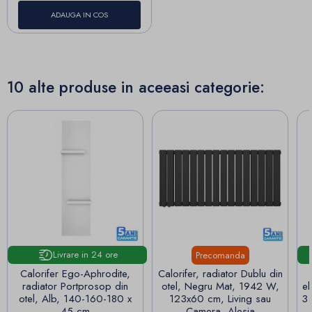
ADAUGA IN COS
10 alte produse in aceeasi categorie:
Livrare in 24 ore
Precomanda
Calorifer Ego-Aphrodite,
Calorifer, radiator Dublu din
radiator Portprosop din
otel, Negru Mat, 1942 W,
el
otel, Alb, 140-160-180 x
123x60 cm, Living sau
3 
45 cm
Camera, Alesia