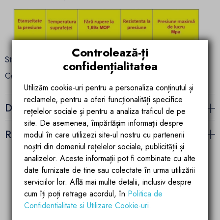
Controlează-ți
Standardul radiatoarelor noastre este de EN442.
confidențialitatea
Certificat ISO- ISO9001 si ISO14001.
Utilizăm cookie-uri pentru a personaliza conținutul și
reclamele, pentru a oferi funcționalități specifice
Detalii ale produsului
rețelelor sociale și pentru a analiza traficul de pe
site. De asemenea, împărtășim informații despre
Recenzii (5)
modul în care utilizezi site-ul nostru cu partenerii
noștri din domeniul rețelelor sociale, publicității și
analizelor. Aceste informații pot fi combinate cu alte
date furnizate de tine sau colectate în urma utilizării
Garantia calitatii
Parteneriate de
serviciilor lor. Află mai multe detalii, inclusiv despre
succes
Produsele brandului EGO
cum îți poți retrage acordul, în
Politica de
Account manager
sunt fabricate dupa
Confidentialitate si Utilizare Cookie-uri
.
pregatit si dedicat
ultimele tehnologii de
partenerilor si
calitate si inovatie