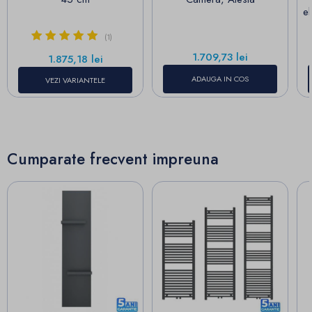
e
(1)
Pret
1.709,73 lei
Pret
1.875,18 lei
ADAUGA IN COS
VEZI VARIANTELE
Cumparate frecvent impreuna