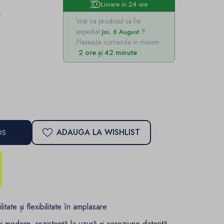
Livrare in 24 ore
e
Vrei ca produsul sa fie
expediat
Joi, 6 August
Plaseaza comanda in maxim
2 ore și 42 minute
ADAUGA LA WISHLIST
OS
tate și flexibilitate în amplasare
i modern, rezistență la uzură și coroziune datorită