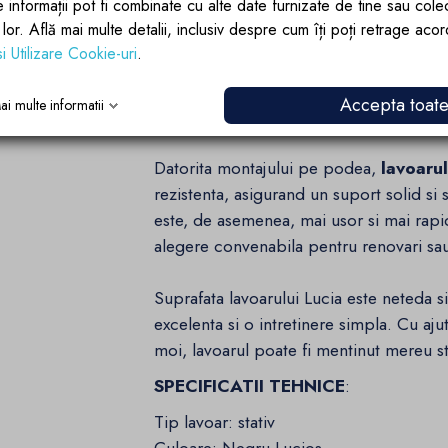
e informații pot fi combinate cu alte date furnizate de tine sau cole
lor lor. Află mai multe detalii, inclusiv despre cum îți poți retrage aco
si Utilizare Cookie-uri
.
Accepta toat
ai multe informatii
Datorita montajului pe podea,
lavoarul
rezistenta, asigurand un suport solid si
este, de asemenea, mai usor si mai rapid
alegere convenabila pentru renovari sau
Suprafata lavoarului Lucia este neteda s
excelenta si o intretinere simpla. Cu aj
moi, lavoarul poate fi mentinut mereu st
SPECIFICATII TEHNICE
:
Tip lavoar: stativ