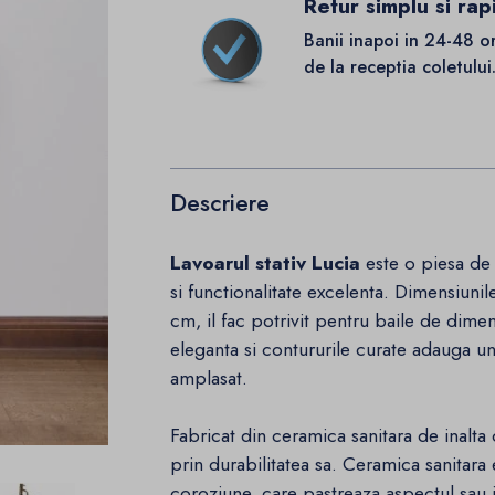
Retur simplu si rap
Banii inapoi in 24-48 o
de la receptia coletului
Descriere
Lavoarul stativ Lucia
este o piesa de 
si functionalitate excelenta. Dimensiu
cm, il fac potrivit pentru baile de dime
eleganta si contururile curate adauga un 
amplasat.
Fabricat din ceramica sanitara de inalta 
prin durabilitatea sa. Ceramica sanitara e
coroziune, care pastreaza aspectul sau 