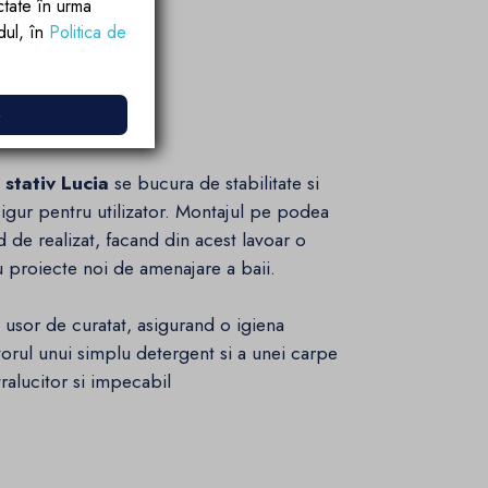
ctate în urma
rdul, în
Politica de
e
 stativ Lucia
se bucura de stabilitate si
 sigur pentru utilizator. Montajul pe podea
 de realizat, facand din acest lavoar o
 proiecte noi de amenajare a baii.
i usor de curatat, asigurand o igiena
utorul unui simplu detergent si a unei carpe
ralucitor si impecabil