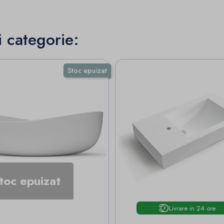
i categorie:
Stoc epuizat
toc epuizat
Livrare in 24 ore