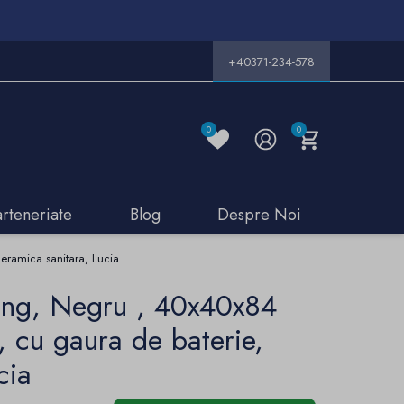
+40371-234-578
0
0
arteneriate
Blog
Despre Noi
eramica sanitara, Lucia
ding, Negru , 40x40x84
 cu gaura de baterie,
cia