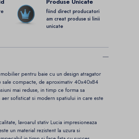
id
Produse Unicate
re
fiind direct producatori
.
am creat produse si linii
unicate
mobilier pentru baie cu un design atragator
nile sale compacte, de aproximativ 40x40x84
nsiuni mai reduse, in timp ce forma sa
aer sofisticat si modern spatiului in care este
calitate, lavoarul stativ Lucia impresioneaza
ste un material rezistent la uzura si
impecabil in timp si face fata cu succes