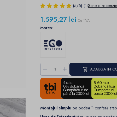
(
5
/
5
)
(1)
Scrie o recenzi
1.595,27 lei
Cu TVA
Marca:
-
+
ADAUGA IN C
Montajul simplu
pe podea îi conferă stabili
Ușor de întreținut:
Are un design estetic ș