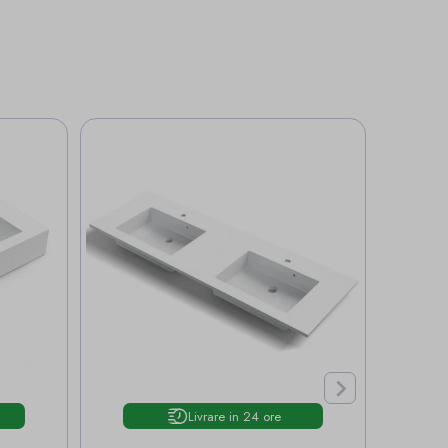

Livrare in 24 ore