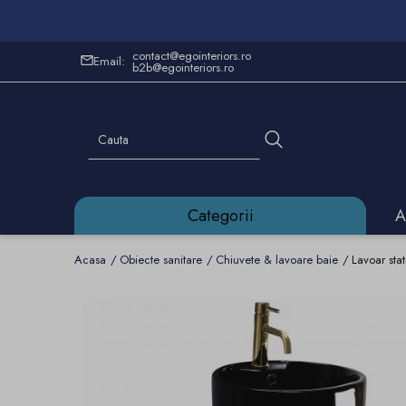
contact@egointeriors.ro
Email:
b2b@egointeriors.ro
Categorii
A
Acasa
Obiecte sanitare
Chiuvete & lavoare baie
Lavoar sta