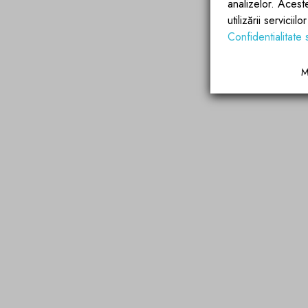
analizelor. Acest
utilizării servicii
Confidentialitate 
M