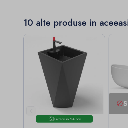
10 alte produse in aceeas
S


Livrare in 24 ore