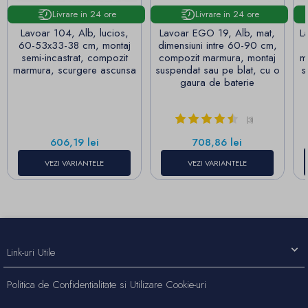
Livrare in 24 ore
Livrare in 24 ore
Lavoar 104, Alb, lucios,
Lavoar EGO 19, Alb, mat,
L
60-53x33-38 cm, montaj
dimensiuni intre 60-90 cm,
semi-incastrat, compozit
compozit marmura, montaj
m
marmura, scurgere ascunsa
suspendat sau pe blat, cu o
s
gaura de baterie
(3)
Pret
Pret
606,19 lei
708,86 lei
VEZI VARIANTELE
VEZI VARIANTELE
Link-uri Utile
Politica de Confidentialitate si Utilizare Cookie-uri