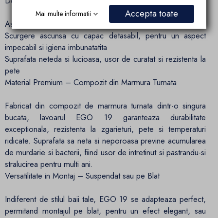
Design Modern cu Functionalitate Avansata
Accepta toate
Mai multe informatii
Aspect purist si minimalist, ideal pentru bai moderne
Scurgere ascunsa cu capac detasabil, pentru un aspect
impecabil si igiena imbunatatita
Suprafata neteda si lucioasa, usor de curatat si rezistenta la
pete
Material Premium – Compozit din Marmura Turnata
Fabricat din compozit de marmura turnata dintr-o singura
bucata, lavoarul EGO 19 garanteaza durabilitate
exceptionala, rezistenta la zgarieturi, pete si temperaturi
ridicate. Suprafata sa neta si neporoasa previne acumularea
de murdarie si bacterii, fiind usor de intretinut si pastrandu-si
stralucirea pentru multi ani.
Versatilitate in Montaj – Suspendat sau pe Blat
Indiferent de stilul baii tale, EGO 19 se adapteaza perfect,
permitand montajul pe blat, pentru un efect elegant, sau