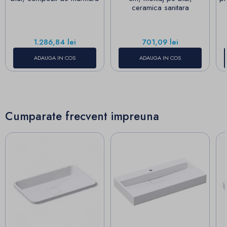
ceramica sanitara
Pret
Pret
1.286,84 lei
701,09 lei
ADAUGA IN COS
ADAUGA IN COS
Cumparate frecvent impreuna