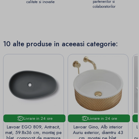
partenerilor si
calitate si inovatie
colaboratorilor
10 alte produse in aceeasi categorie:
Livrare in 24 ore
Livrare in 24 ore
Lavoar EGO 809, Antracit,
Lavoar Gino, Alb interior
La
mat, 59.8x36 cm, montaj pe
Auriu exterior, diamtru 43
blat, compozit de marmura
cm, montaj pe blat,
pr