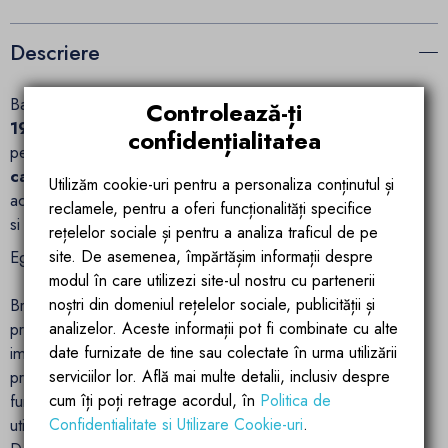
Descriere
Baia este un spatiu esential in casa ta, iar
lavoarul EGO
Controlează-ți
19, Alb Lucios
, de la
Ego Interiors
, aduce un echilibru
confidențialitatea
perfect intre
design modern, functionalitate si
calitate exceptionala
. Cu un aspect minimalist si elegant,
Utilizăm cookie-uri pentru a personaliza conținutul și
acest lavoar transforma orice baie intr-un sanctuar al stilului
reclamele, pentru a oferi funcționalități specifice
si confortului.
rețelelor sociale și pentru a analiza traficul de pe
site. De asemenea, împărtășim informații despre
Ego Interiors – Design Inovator si Calitate Premium
modul în care utilizezi site-ul nostru cu partenerii
noștri din domeniul rețelelor sociale, publicității și
Brandul Ego Interiors este recunoscut pentru produse
analizelor. Aceste informații pot fi combinate cu alte
premium, realizate din materiale durabile, cu finisaje
date furnizate de tine sau colectate în urma utilizării
impecabile si linii contemporane. Fiecare lavoar este
serviciilor lor. Află mai multe detalii, inclusiv despre
proiectat pentru a imbina perfect estetica sofisticata cu
cum îți poți retrage acordul, în
Politica de
functionalitatea avansata, oferindu-ti o experienta unica in
Confidentialitate si Utilizare Cookie-uri
.
utilizarea zilnica.