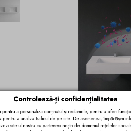
Controlează-ți confidențialitatea
i pentru a personaliza conținutul și reclamele, pentru a oferi funcțio
Prin tehnicile de fabricatie ultra modern
 și pentru a analiza traficul de pe site. De asemenea, împărtășim in
delicate la un unghi de 90 de grade. Lin
zezi site-ul nostru cu partenerii noștri din domeniul rețelelor sociale, 