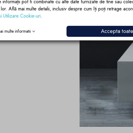
acest material fiind ideal pentru a crea
e informații pot fi combinate cu alte date furnizate de tine sau cole
lor lor. Află mai multe detalii, inclusiv despre cum îți poți retrage aco
si Utilizare Cookie-uri
.
Accepta toat
ai multe informatii