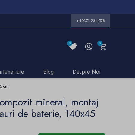
+40371-234-578
0
0
arteneriate
Blog
Despre Noi
45 cm
compozit mineral, montaj
gauri de baterie, 140x45