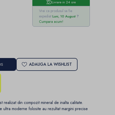
Livrare in 24 ore
Vrei ca produsul sa fie
expediat
Luni, 10 August
Cumpara acum!
ADAUGA LA WISHLIST
OS
st realizat din compozit mineral de inalta calitate.
tie ultra moderne folosite au rezultat margini precise