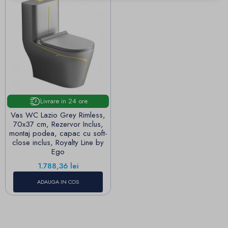
Livrare in 24 ore
Vas WC Lazio Grey Rimless,
70x37 cm, Rezervor Inclus,
montaj podea, capac cu soft-
close inclus, Royalty Line by
Ego
Pret
1.788,36 lei
ADAUGA IN COS