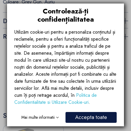
Culoare: Grey Gun, Auriu
Controlează-ți
confidențialitatea
Detalii ale produsului
Utilizăm cookie-uri pentru a personaliza conținutul și
Recenzii (0)
reclamele, pentru a oferi funcționalități specifice
rețelelor sociale și pentru a analiza traficul de pe
site. De asemenea, împărtășim informații despre
modul în care utilizezi site-ul nostru cu partenerii
Garantia calitatii
Parteneriate de
noștri din domeniul rețelelor sociale, publicității și
succes
Produsele brandului EGO
analizelor. Aceste informații pot fi combinate cu alte
Account manager
sunt fabricate dupa
pregatit si dedicat
ultimele tehnologii de
date furnizate de tine sau colectate în urma utilizării
partenerilor si
calitate si inovatie
serviciilor lor. Află mai multe detalii, inclusiv despre
colaboratorilor
cum îți poți retrage acordul, în
Politica de
Confidentialitate si Utilizare Cookie-uri
.
S-ar putea sa-ti placa
Accepta toate
Mai multe informatii