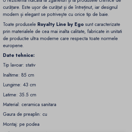
o rezistenta ridicata la zgârieturi și la produsele chimice de
curățare. Este ușor de curățat și de întreținut, iar designul
modern și elegant se potrivește cu orice tip de baie.
Toate produsele
Royalty Line by Ego
sunt caracterizate
prin materialele de cea mai inalta calitate, fabricate in unitati
de productie ultra moderne care respecta toate normele
europene.
Date tehnice:
Tip lavoar: stativ
Inaltime: 85 cm
Lungime: 43 cm
Latime: 35.5 cm
Material: ceramica sanitara
Gaura de preaplin: cu
Montaj: pe podea