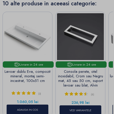
10 alte produse in aceeasi categorie:
Livrare in 24 ore
Livrare in 24 ore
Lavoar dublu Eva, compozit
Consola perete, otel
mineral, montaj semi-
inoxidabil, Crom sau Negru
lu
incastrat, 100x51 cm
mat, 45 sau 50 cm, suport
lavoar sau blat, Alvin
(3)
(8)
Pret
1.060,05 lei
Pret
236,98 lei
ADAUGA IN COS
VEZI VARIANTELE