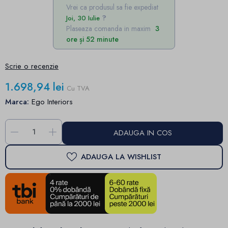
Vrei ca produsul sa fie expediat
Joi, 30 Iulie
Plaseaza comanda in maxim
3
ore și 52 minute
Scrie o recenzie
1.698,94 lei
Cu TVA
Marca:
Ego Interiors
-
+
ADAUGA IN COS
ADAUGA LA WISHLIST