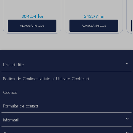
Pret
Pret
304,54 lei
642,77 lei
ADAUGA IN COS
ADAUGA IN COS
Link-uri Utile
Politica de Confidentialitate si Utilizare Cookie-uri
Cookies
Formular de contact
Informatii