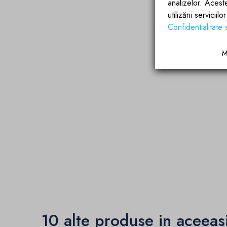
analizelor. Acest
utilizării servicii
Confidentialitate 
M
10 alte produse in aceeas