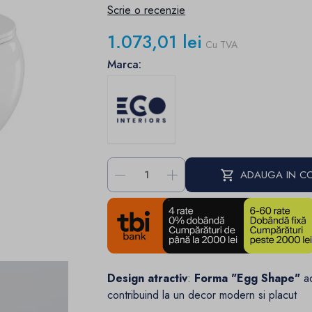
Scrie o recenzie
1.073,01 lei
Cu TVA
Marca:
-
+
ADAUGA IN C
Design atractiv
:
Forma "Egg Shape"
ad
contribuind la un decor modern si placut