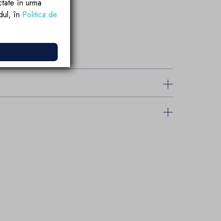
ctate în urma
rdul, în
Politica de
e