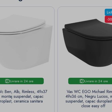
Lic
-3
Livrare in 24 ore
Livrare in 24 ore
c Ben, Alb, Rimless, 49x37
Vas WC EGO Michael Rim
 montaj suspendat, capac
49x36 cm, Negru Lucios, m
roplast, ceramica sanitara
suspendat, capac duroplast
close easy off