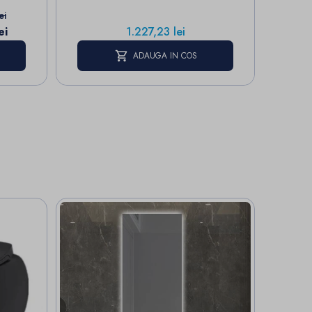
aza
ei
Pret
ei
1.227,23 lei
ADAUGA IN COS