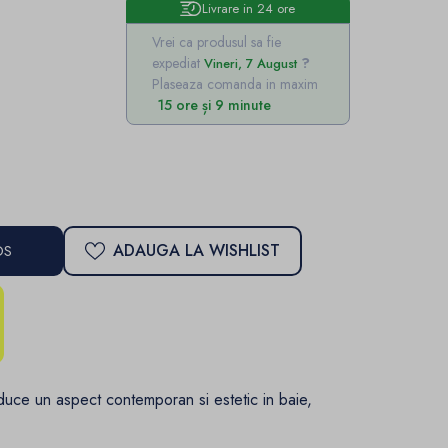
Livrare in 24 ore
Vrei ca produsul sa fie
expediat
Vineri, 7 August
Plaseaza comanda in maxim
15 ore și 9 minute
ADAUGA LA WISHLIST
OS
uce un aspect contemporan si estetic in baie,