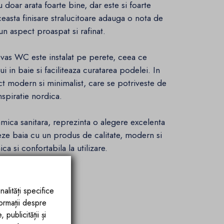
 doar arata foarte bine, dar este si foarte
Aceasta finisare stralucitoare adauga o nota de
un aspect proaspat si rafinat.
 vas WC este instalat pe perete, ceea ce
 in baie si faciliteaza curatarea podelei. In
t modern si minimalist, care se potriveste de
spiratie nordica.
amica sanitara, reprezinta o alegere excelenta
eze baia cu un produs de calitate, modern si
ca si confortabila la utilizare.
nalități specifice
formații despre
publicității și