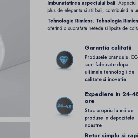
Imbunatatirea aspectului baii
: Aspectul
plus de eleganta si stil baii, contribuind la u
Tehnologie Rimless
:
Tehnologia Rimle
oferind o suprafata neteda si lipsita de colt
Garantia calitatii
Produsele brandului E
sunt fabricate dupa
ultimele tehnologii de
calitate si inovatie
Expediere in 24-4
ore
Stoc propriu la mii de
produse in depozitele
noastre.
Retur simplu si rap