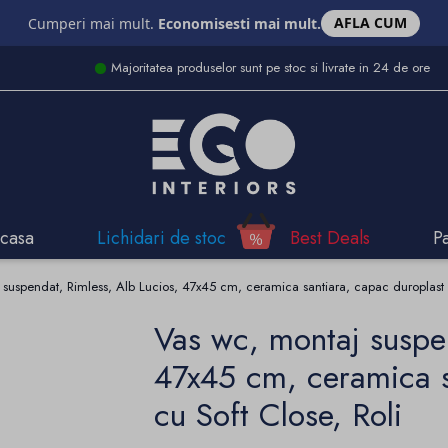
AFLA CUM
Cumperi mai mult.
Economisesti mai mult.
Majoritatea produselor sunt pe stoc si livrate in 24 de ore
casa
Lichidari de stoc
Best Deals
P
suspendat, Rimless, Alb Lucios, 47x45 cm, ceramica santiara, capac duroplast c
Vas wc, montaj suspen
47x45 cm, ceramica s
cu Soft Close, Roli