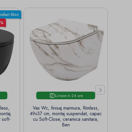
hidari Stoc
0%

Livrare in 24 ore
less,
Vas Wc, finisaj marmura, Rimless,
Vas w
ontaj
49x37 cm, montaj suspendat, capac
po
 soft-
cu Soft-Close, ceramica sanitara,
cer
Ben