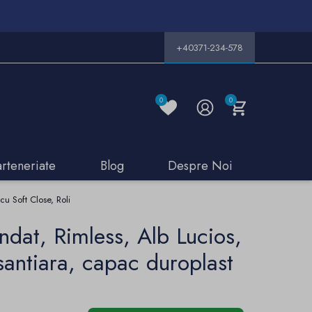
+40371-234-578
0
0
arteneriate
Blog
Despre Noi
u Soft Close, Roli
dat, Rimless, Alb Lucios,
antiara, capac duroplast