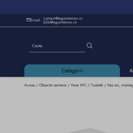
contact@egointeriors.ro
Email:
b2b@egointeriors.ro
Categorii
A
Acasa
Obiecte sanitare
Vase WC / Toaletă
Vas wc, montaj 