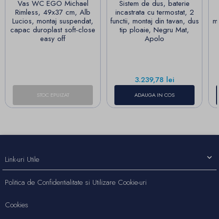
Vas WC EGO Michael
Sistem de dus, baterie
Rimless, 49x37 cm, Alb
incastrata cu termostat, 2
Lucios, montaj suspendat,
functii, montaj din tavan, dus
m
capac duroplast soft-close
tip ploaie, Negru Mat,
easy off
Apolo
Pret
3.239,78 lei
STOC EPUIZAT
ADAUGA IN COS
Link-uri Utile
Politica de Confidentialitate si Utilizare Cookie-uri
Cookies