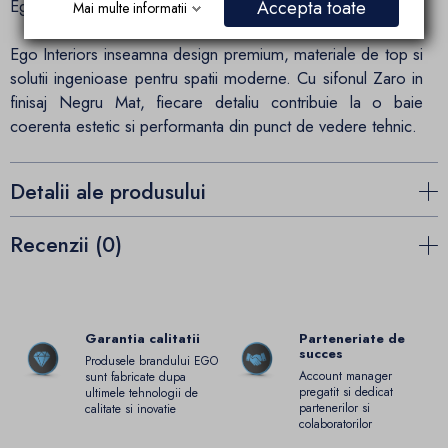
Ego Interiors – Functionalitate inteligenta in fiecare detaliu
Accepta toate
Mai multe informatii
Ego Interiors inseamna design premium, materiale de top si
solutii ingenioase pentru spatii moderne. Cu sifonul Zaro in
finisaj Negru Mat, fiecare detaliu contribuie la o baie
coerenta estetic si performanta din punct de vedere tehnic.
Detalii ale produsului
Recenzii (0)
Garantia calitatii
Parteneriate de
succes
Produsele brandului EGO
Account manager
sunt fabricate dupa
pregatit si dedicat
ultimele tehnologii de
partenerilor si
calitate si inovatie
colaboratorilor