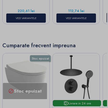
Pret
Pret
220,61 lei
112,74 lei
VEZI VARIANTELE
VEZI VARIANTELE
Cumparate frecvent impreuna
Stoc epuizat
Stoc epuizat

Livrare in 24 ore