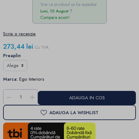
Vrei ca produsul sa fie expediat
Luni, 10 August
Cumpara acum!
Scrie o recenzie
273,44 lei
Cu TVA
Preaplin
Marca:
Ego Interiors
-
+
ADAUGA IN COS
ADAUGA LA WISHLIST