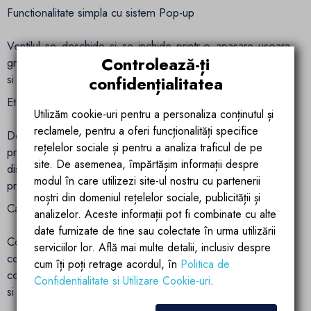
Functionalitate simpla cu sistem Pop-up
Ventilul se deschide si se inchide printr-o apasare usoara,
Controlează-ți
gratie mecanismului Pop-up, care asigura o utilizare intuitiva
si o estetica fara elemente vizibile sau complicate.
confidențialitatea
Etansare perfecta si compatibilitate universala
Utilizăm cookie-uri pentru a personaliza conținutul și
reclamele, pentru a oferi funcționalități specifice
Dotat cu etansare din silicon de inalta calitate, sifonul
rețelelor sociale și pentru a analiza traficul de pe
previne scurgerile si asigura o inchidere ermetica. Este
site. De asemenea, împărtășim informații despre
disponibil in variante pentru lavoare cu preaplin sau fara
modul în care utilizezi site-ul nostru cu partenerii
preaplin, oferind flexibilitate totala in configurarea baii tale.
noștri din domeniul rețelelor sociale, publicității și
Calitate durabila – alama sanitara rezistenta
analizelor. Aceste informații pot fi combinate cu alte
date furnizate de tine sau colectate în urma utilizării
Construit integral din alama, sifonul Zaro rezista excelent la
serviciilor lor. Află mai multe detalii, inclusiv despre
coroziune, umiditate si fluctuatii de temperatura. Este
cum îți poți retrage acordul, în
Politica de
conceput pentru utilizare indelungata, pastrandu-si aspectul
Confidentialitate si Utilizare Cookie-uri
.
si functionalitatea impecabila in timp.