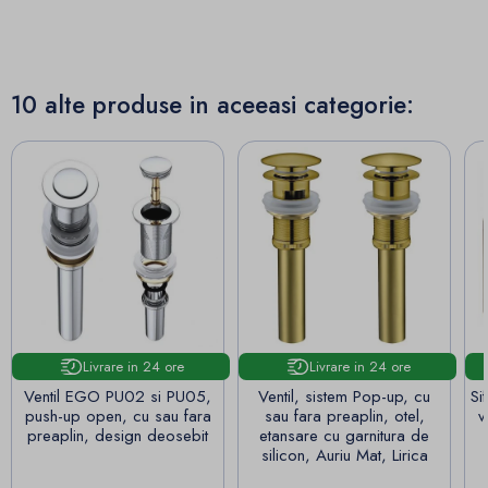
10 alte produse in aceeasi categorie:
Livrare in 24 ore
Livrare in 24 ore
Ventil EGO PU02 si PU05,
Ventil, sistem Pop-up, cu
Si
push-up open, cu sau fara
sau fara preaplin, otel,
v
preaplin, design deosebit
etansare cu garnitura de
silicon, Auriu Mat, Lirica