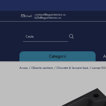
contact@egointeriors.ro
Email:
b2b@egointeriors.ro
Categorii
A
Acasa
Obiecte sanitare
Chiuvete & lavoare baie
Lavoar EGO