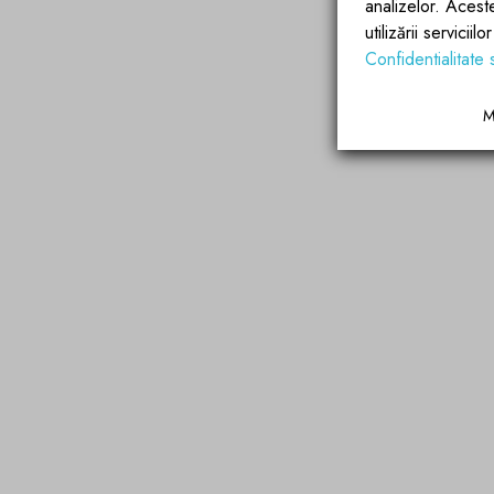
analizelor. Acest
utilizării servicii
Confidentialitate 
M