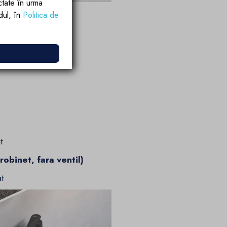
ctate în urma
rdul, în
Politica de
atime x inaltime)
e
t
robinet, fara ventil)
at