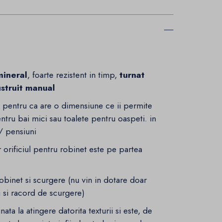
mineral
, foarte rezistent in timp,
turnat
ustruit manual
, pentru ca are o dimensiune ce ii permite
pentru bai mici sau toalete pentru oaspeti. in
 / pensiuni
r orificiul pentru robinet este pe partea
obinet si scurgere (nu vin in dotare doar
g si racord de scurgere)
ata la atingere datorita texturii si este, de