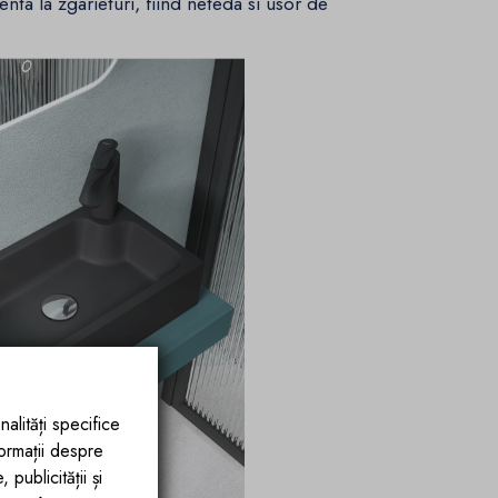
nta la zgarieturi, fiind neteda si usor de
nalități specifice
formații despre
publicității și