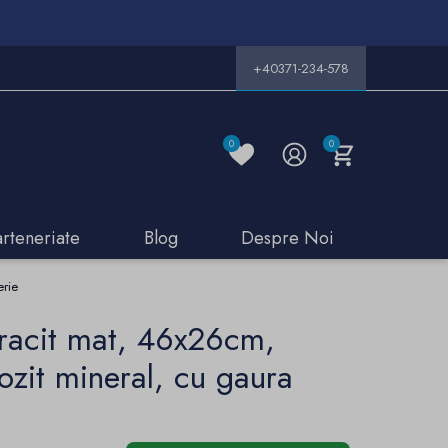
+40371-234-578
0
0
arteneriate
Blog
Despre Noi
erie
racit mat, 46x26cm,
zit mineral, cu gaura