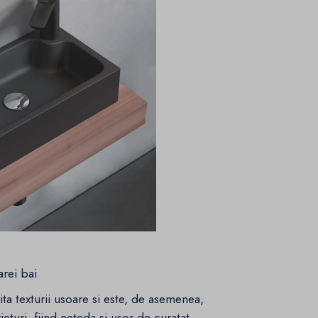
arei bai
ita texturii usoare si este, de asemenea,
eturi, fiind neteda si usor de curatat.