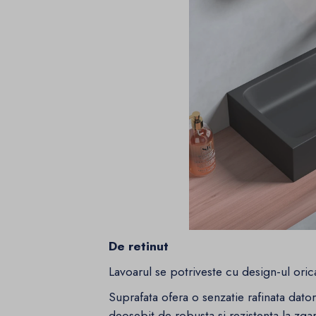
De retinut
Lavoarul se potriveste cu design-ul oric
Suprafata ofera o senzatie rafinata dator
deosebit de robusta si rezistenta la zgari