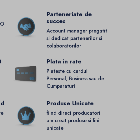
Parteneriate de
succes
GO
Account manager pregatit
si dedicat partenerilor si
colaboratorilor
8
Plata in rate
Plateste cu cardul
Personal, Business sau de
Cumparaturi
id
Produse Unicate
re
fiind direct producatori
.
am creat produse si linii
unicate