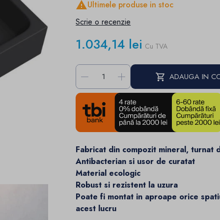

Ultimele produse in stoc
Scrie o recenzie
1.034,14 lei
Cu TVA
-
+
ADAUGA IN C
Fabricat din compozit mineral, turnat d
Antibacterian si usor de curatat
Material ecologic
Robust si rezistent la uzura
Poate fi montat in aproape orice spati
acest lucru