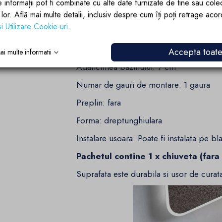
e informații pot fi combinate cu alte date furnizate de tine sau cole
Detalii tehnice/ specificatii:
lor lor. Află mai multe detalii, inclusiv despre cum îți poți retrage aco
si Utilizare Cookie-uri
.
Culoare: Antracit mat
Dimensiuni: 46 x 26 x 11 cm (lungime x l
Accepta toat
ai multe informatii
Adancimea bazinului: 7 cm
Numar de gauri de montare: 1 gaura
Preplin: fara
Forma: dreptunghiulara
Instalare usoara: Poate fi instalata pe bla
Pachetul contine 1 x chiuveta (fara 
Suprafata este durabila si usor de curat