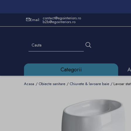
contact@egointeriors.ro
Email:
b2b@egointeriors.ro
Categorii
A
Acasa
Obiecte sanitare
Chiuvete & lavoare baie
Lavoar st