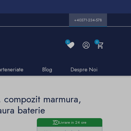
+40371-234-578
0
0
arteneriate
Blog
Despre Noi
, compozit marmura,
ura baterie
Livrare in 24 ore