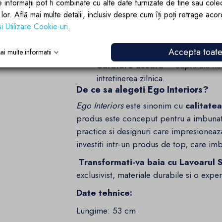
e informații pot fi combinate cu alte date furnizate de tine sau cole
Montaj pe podea
– Stabil si si
lor lor. Află mai multe detalii, inclusiv despre cum îți poți retrage aco
pentru instalare.
si Utilizare Cookie-uri
.
Fara gaura pentru baterie
– Pe
Accepta toat
oferind un aspect minimalist si un p
ai multe informatii
Curatare usoara
– Suprafata neted
intretinerea zilnica.
De ce sa alegeti Ego Interiors?
Ego Interiors
este sinonim cu
calitatea
produs este conceput pentru a imbunatati
practice si designuri care impresionea
investiti intr-un produs de top, care imb
Transformati-va baia cu Lavoarul 
exclusivist, materiale durabile si o exper
Date tehnice:
Lungime: 53 cm