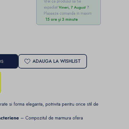
Vrei ca produsul sa fie
expediat
Vineri, 7 August
Plaseaza comanda in maxim
15 ore și 3 minute
ADAUGA LA WISHLIST
OS
rate si forma eleganta, potrivita pentru orice stil de
acteriene
– Compozitul de marmura ofera