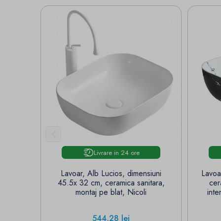

Livrare in 24 ore
Lavoar, Alb Lucios, dimensiuni
Lavoa
45.5x 32 cm, ceramica sanitara,
cer
montaj pe blat, Nicoli
inte
Pret
544,28 lei