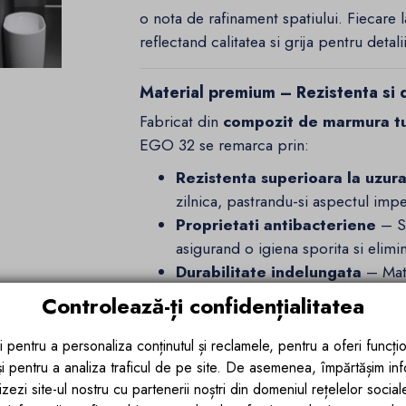
o nota de rafinament spatiului. Fiecare la
reflectand calitatea si grija pentru detalii
Material premium – Rezistenta si 
Fabricat din
compozit de marmura tu
EGO 32 se remarca prin:
Rezistenta superioara la uzura 
zilnica, pastrandu-si aspectul impe
Proprietati antibacteriene
– Su
asigurand o igiena sporita si elim
Durabilitate indelungata
– Mate
sigura si de lunga durata.
Controlează-ți confidențialitatea
Functionalitate practica si montaj 
i pentru a personaliza conținutul și reclamele, pentru a oferi funcțio
 și pentru a analiza traficul de pe site. De asemenea, împărtășim in
Pe langa designul elegant,
Lavoarul S
zezi site-ul nostru cu partenerii noștri din domeniul rețelelor sociale, 
utilizare confortabila si o instalare usoar