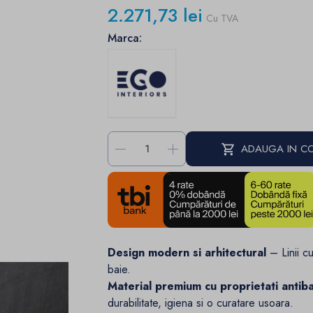
2.271,73 lei
Cu TVA
Marca:
-
+
ADAUGA IN C
Design modern si arhitectural
– Linii cu
baie.
Material premium cu proprietati antib
durabilitate, igiena si o curatare usoara.