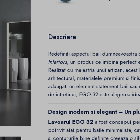
Descriere
Redefiniti aspectul baii dumneavoastra
Interiors
, un produs ce imbina perfect e
Realizat cu maiestria unui artizan, aces
arhitectural, materialele premium si finisa
adaugati un element statement baii sau 
de intretinut, EGO 32 este alegerea ide
Design modern si elegant – Un plus
Lavoarul EGO 32
a fost conceput pen
potrivit atat pentru baile minimaliste, cat
si contururile bine definite creeaza o si