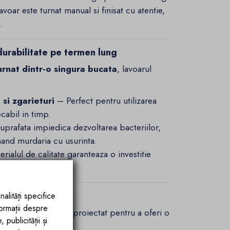
voar este turnat manual si finisat cu atentie,
.
durabilitate pe termen lung
rnat dintr-o singura bucata
, lavoarul
si zgarieturi
– Perfect pentru utilizarea
cabil in timp.
prafata impiedica dezvoltarea bacteriilor,
inand murdaria cu usurinta.
rialul de calitate garanteaza o investitie
simplu
nalități specifice
formații despre
tativ EGO 32
este proiectat pentru a oferi o
publicității și
a: