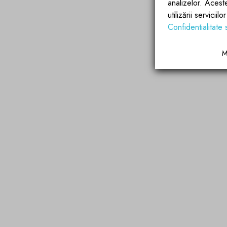
analizelor. Acest
utilizării servicii
Confidentialitate 
M