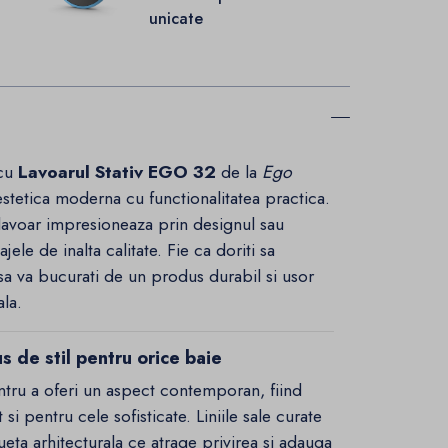
unicate
 cu
Lavoarul Stativ EGO 32
de la
Ego
stetica moderna cu functionalitatea practica.
t lavoar impresioneaza prin designul sau
jele de inalta calitate. Fie ca doriti sa
sa va bucurati de un produs durabil si usor
ala.
 de stil pentru orice baie
tru a oferi un aspect contemporan, fiind
 si pentru cele sofisticate. Liniile sale curate
lueta arhitecturala ce atrage privirea si adauga