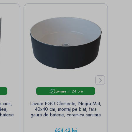

Livrare in 24 ore
ucios,
Lavoar EGO Clemente, Negru Mat,
Lavoar
dea,
40x40 cm, montaj pe blat, fara
Auriu 
baterie
gaura de baterie, ceramica sanitara
Pret
654,43 lei
E