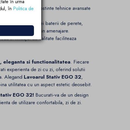
ctate în urma
gur, nu necesita cunostinte tehnice avansate
rdul, în
Politica de
rmite montarea unei baterii de perete,
e
lus de flexibilitate in amenajare.
a si finisajul de calitate faciliteaza
, eleganta si functionalitatea
. Fiecare
 experienta de zi cu zi, oferind solutii
za. Alegand
Lavoarul Stativ EGO 32
,
ina utilitatea cu un aspect estetic deosebit.
Stativ EGO 32!
Bucurati-va de un design
ienta de utilizare confortabila, zi de zi.