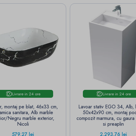
Livrare in 24 ore
Livrare in 24 ore
r, montaj pe blat, 46x33 cm,
Lavoar stativ EGO 34, Alb, l
amica sanitara, Alb marble
50x42x90 cm, montaj po
rior/Negru marble exterior,
compozit marmura, cu gaura 
Nicoli
si preaplin
Pret
Pret
579,27 lei
2.293,76 lei