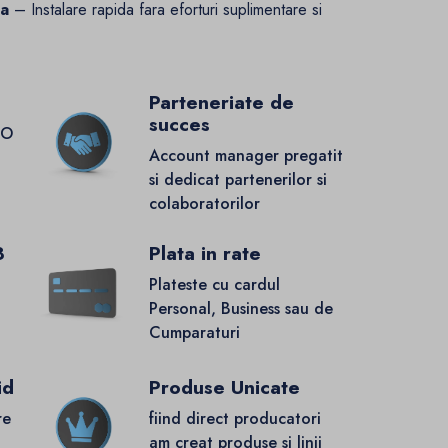
ca
– Instalare rapida fara eforturi suplimentare si
Parteneriate de
succes
GO
Account manager pregatit
si dedicat partenerilor si
colaboratorilor
8
Plata in rate
Plateste cu cardul
Personal, Business sau de
Cumparaturi
id
Produse Unicate
re
fiind direct producatori
.
am creat produse si linii