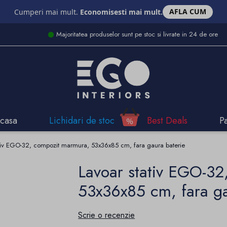
AFLA CUM
Cumperi mai mult.
Economisesti mai mult.
Majoritatea produselor sunt pe stoc si livrate in 24 de ore
casa
Lichidari de stoc
Best Deals
P
ativ EGO-32, compozit marmura, 53x36x85 cm, fara gaura baterie
Lavoar stativ EGO-32
53x36x85 cm, fara ga
Scrie o recenzie