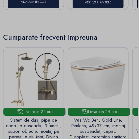
ADAUGA IN COS
VEZI VARIANTELE
Cumparate frecvent impreuna
Livrare in 24 ore
Livrare in 24 ore
Sistem de dus, pipa de
Vas Wc Ben, Gold Line,
cada tip cascada, 3 functii,
Rimless, 49x37 cm, montaj
suport obiecte, montaj pe
suspendat, capac
f
perete, Auriu Mat, Divina
Duroplast, ceramica sanitara