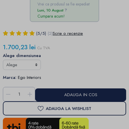
Vrei ca produsul sa fie expediat
Luni, 10 August
Cumpara acum!
(
5
/
5
)
(2)
Scrie o recenzie
1.700,23 lei
Cu TVA
Alege dimensiunea
Marca:
Ego Interiors
-
+
ADAUGA IN COS
ADAUGA LA WISHLIST