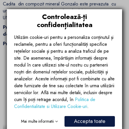
Cadita din compozit mineral Gonzalo este prevazuta cu
un strat antiderapant conform Standardului
Controlează-ți
UNE
41901:2017 Clasa 3
confidențialitatea
Produsul se comercializeaza impreuna cu sistemul
de scurgere si capacul.
Utilizăm cookie-uri pentru a personaliza conținutul și
Prezentare cadita Gonzalo:
reclamele, pentru a oferi funcționalități specifice
rețelelor sociale și pentru a analiza traficul de pe
site. De asemenea, împărtășim informații despre
modul în care utilizezi site-ul nostru cu partenerii
noștri din domeniul rețelelor sociale, publicității și
analizelor. Aceste informații pot fi combinate cu alte
date furnizate de tine sau colectate în urma utilizării
serviciilor lor. Află mai multe detalii, inclusiv despre
cum îți poți retrage acordul, în
Politica de
Confidentialitate si Utilizare Cookie-uri
.
Accepta toate
Mai multe informatii