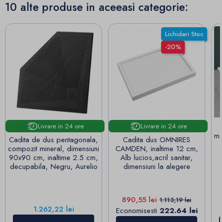
10 alte produse in aceeasi categorie:
Lichidari Stoc
-20%
Livrare in 24 ore
Livrare in 24 ore
ma
Cadita de dus pentagonala,
Cadita dus OMNIRES
compozit mineral, dimensiuni
CAMDEN, inaltime 12 cm,
90x90 cm, inaltime 2.5 cm,
Alb lucios,acril sanitar,
decupabila, Negru, Aurelio
dimensiuni la alegere
Pret
Pret de baza
890,55 lei
1.113,19 lei
Pret
1.262,22 lei
Economisesti
222.64 lei