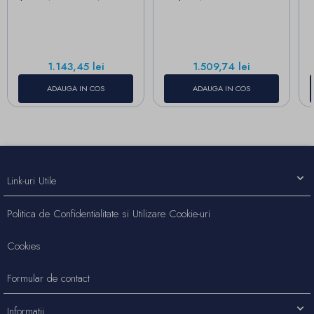
Pret
Pret
1.143,45 lei
1.509,74 lei
ADAUGA IN COS
ADAUGA IN COS
Link-uri Utile
Politica de Confidentialitate si Utilizare Cookie-uri
Cookies
Formular de contact
Informatii