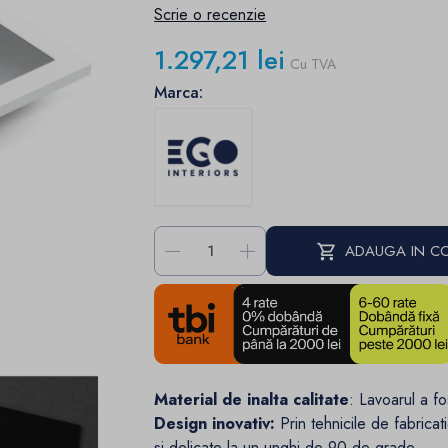
Scrie o recenzie
1.297,21 lei
Cu TVA
Marca:
-
+
ADAUGA IN C
Material de inalta calitate
: Lavoarul a fo
Design inovativ:
Prin tehnicile de fabrica
si delicate la un unghi de 90 de grade