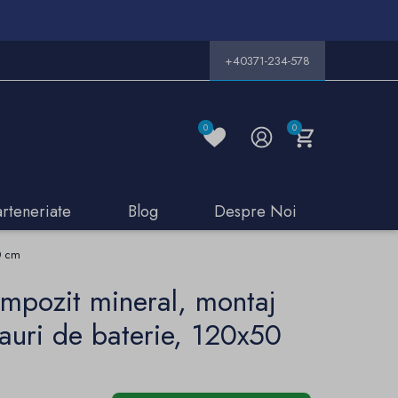
+40371-234-578
0
0
arteneriate
Blog
Despre Noi
50 cm
ompozit mineral, montaj
gauri de baterie, 120x50