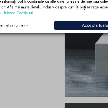
e informații pot fi combinate cu alte date furnizate de tine sau cole
lor lor. Află mai multe detalii, inclusiv despre cum îți poți retrage aco
si Utilizare Cookie-uri
.
Accepta toat
ai multe informatii