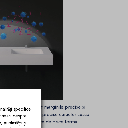
e folosite au rezultat marginile precise si
nalități specifice
iile clare si formele precise caracterizeaza
formații despre
 lavoare spectaculoare de orice forma.
publicității și