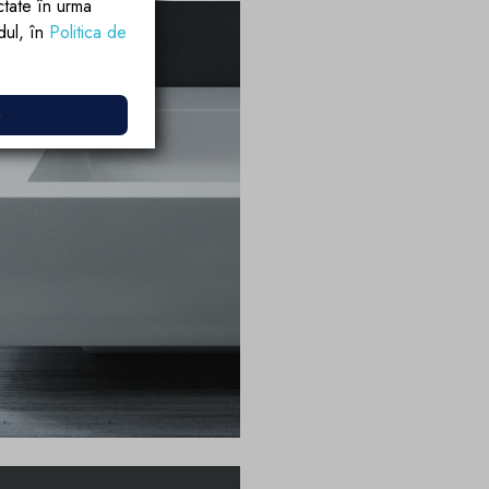
ctate în urma
rdul, în
Politica de
e