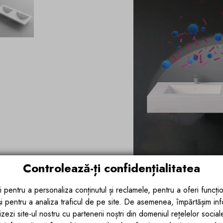
Controlează-ți confidențialitatea
Prin tehnicile de fabricatie ultra modern
i pentru a personaliza conținutul și reclamele, pentru a oferi funcțio
delicate la un unghi de 90 de grade. Lin
 și pentru a analiza traficul de pe site. De asemenea, împărtășim in
acest material fiind ideal pentru a crea
zezi site-ul nostru cu partenerii noștri din domeniul rețelelor sociale, 