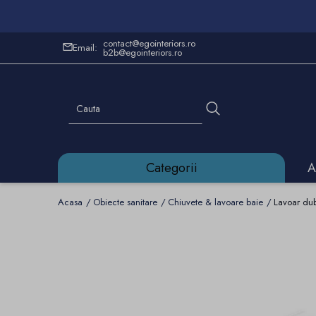
contact@egointeriors.ro
Email:
b2b@egointeriors.ro
Categorii
A
Acasa
Obiecte sanitare
Chiuvete & lavoare baie
Lavoar dub