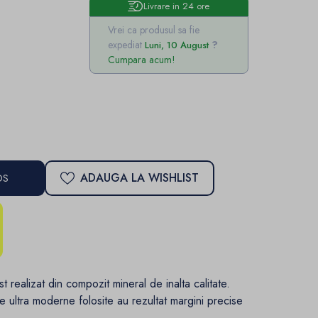
Livrare in 24 ore
Vrei ca produsul sa fie
expediat
Luni, 10 August
Cumpara acum!
ADAUGA LA WISHLIST
OS
st realizat din compozit mineral de inalta calitate.
tie ultra moderne folosite au rezultat margini precise