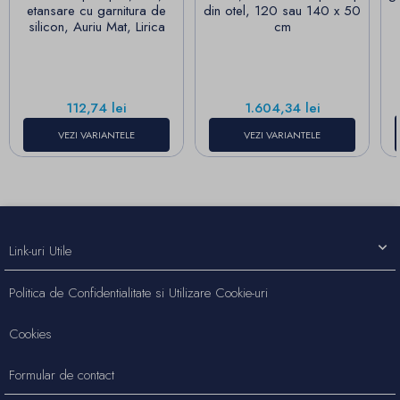
etansare cu garnitura de
din otel, 120 sau 140 x 50
silicon, Auriu Mat, Lirica
cm
Pret
Pret
112,74 lei
1.604,34 lei
VEZI VARIANTELE
VEZI VARIANTELE
Link-uri Utile
Politica de Confidentialitate si Utilizare Cookie-uri
Cookies
Formular de contact