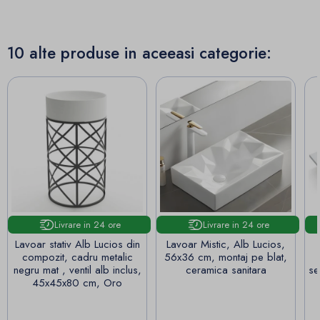
10 alte produse in aceeasi categorie:
Livrare in 24 ore
Livrare in 24 ore
Lavoar stativ Alb Lucios din
Lavoar Mistic, Alb Lucios,
compozit, cadru metalic
56x36 cm, montaj pe blat,
negru mat , ventil alb inclus,
ceramica sanitara
se
45x45x80 cm, Oro