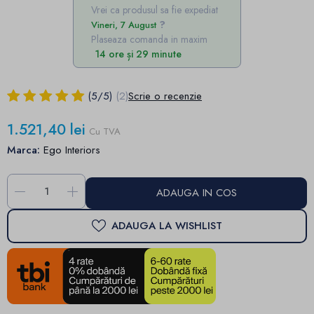
Vrei ca produsul sa fie expediat
Vineri, 7 August
Plaseaza comanda in maxim
14 ore și 29 minute
(
5
/
5
)
(2)
Scrie o recenzie
1.521,40 lei
Cu TVA
Marca:
Ego Interiors
-
+
ADAUGA IN COS
ADAUGA LA WISHLIST