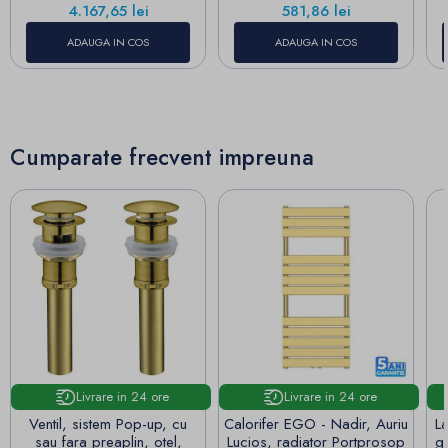
Pret
Pret
4.167,65 lei
581,86 lei
ADAUGA IN COS
ADAUGA IN COS
Cumparate frecvent impreuna
Livrare in 24 ore
Livrare in 24 ore
Ventil, sistem Pop-up, cu
Calorifer EGO - Nadir, Auriu
La
sau fara preaplin, otel,
Lucios, radiator Portprosop
g