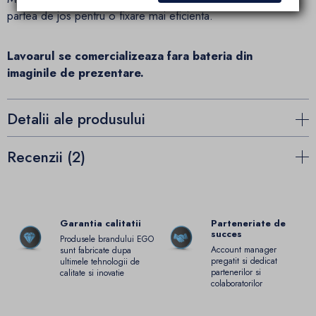
partea de jos pentru o fixare mai eficienta.
Lavoarul se comercializeaza fara bateria din
imaginile de prezentare.
Detalii ale produsului
Recenzii (2)
Garantia calitatii
Parteneriate de
succes
Produsele brandului EGO
Account manager
sunt fabricate dupa
pregatit si dedicat
ultimele tehnologii de
partenerilor si
calitate si inovatie
colaboratorilor