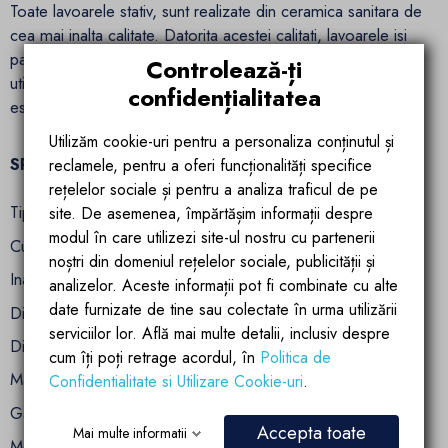
Toate lavoarele stativ, sunt realizate din ceramica sanitara de
cea mai inalta calitate. Datorita acestei calitati, lavoarele isi
pastreaza culoarea si stralucirea chiar si dupa ani de
Controlează-ți
utilizare. Nuanta tuturor produselor din ceramica sanitara,
confidențialitatea
este pe deplin satisfacatoare!
Utilizăm cookie-uri pentru a personaliza conținutul și
SPECIFICATII TEHNICE:
reclamele, pentru a oferi funcționalități specifice
rețelelor sociale și pentru a analiza traficul de pe
Tip lavoar: stativ
site. De asemenea, împărtășim informații despre
modul în care utilizezi site-ul nostru cu partenerii
Culoare: Alb Lucios
noștri din domeniul rețelelor sociale, publicității și
Inaltime: 87 cm
analizelor. Aceste informații pot fi combinate cu alte
date furnizate de tine sau colectate în urma utilizării
Diametru partea superioara: 45 cm
serviciilor lor. Află mai multe detalii, inclusiv despre
Diametru parte inferioara: 17 cm
cum îți poți retrage acordul, în
Politica de
Material: ceramica sanitara
Confidentialitate si Utilizare Cookie-uri
.
Gaura de preaplin: cu
Accepta toate
Mai multe informatii
Montaj: pe podea. Lavoarul este prevazut cu doua gauri in