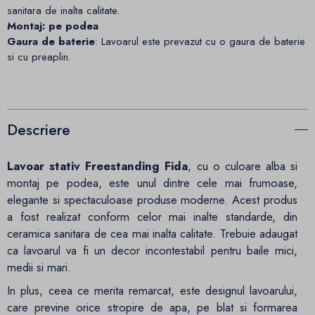
sanitara de inalta calitate.
Montaj: pe podea
Gaura de baterie
: Lavoarul este prevazut cu o gaura de baterie
si cu preaplin.
Descriere
Lavoar stativ Freestanding Fida
, cu o culoare alba si
montaj pe podea, este unul dintre cele mai frumoase,
elegante si spectaculoase produse moderne. Acest produs
a fost realizat conform celor mai inalte standarde, din
ceramica sanitara de cea mai inalta calitate. Trebuie adaugat
ca lavoarul va fi un decor incontestabil pentru baile mici,
medii si mari.
In plus, ceea ce merita remarcat, este designul lavoarului,
care previne orice stropire de apa, pe blat si formarea