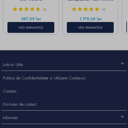
(6)
(8)
Pret
Pret
587,05 lei
1.179,28 lei
VEZI VARIANTELE
VEZI VARIANTELE
Link-uri Utile
Politica de Confidentialitate si Utilizare Cookie-uri
Cookies
Formular de contact
Informatii