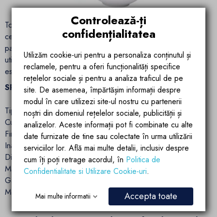
Controlează-ți
Toate lavoarele stativ, sunt realizate din ceramica sanitara de
confidențialitatea
cea mai inalta calitate. Datorita acestei calitati, lavoarele isi
pastreaza culoarea si stralucirea chiar si dupa ani de
Utilizăm cookie-uri pentru a personaliza conținutul și
utilizare. Nuanta tuturor produselor din ceramica sanitara,
reclamele, pentru a oferi funcționalități specifice
este pe deplin satisfacatoare!
rețelelor sociale și pentru a analiza traficul de pe
SPECIFICATII TEHNICE:
site. De asemenea, împărtășim informații despre
modul în care utilizezi site-ul nostru cu partenerii
Tip lavoar: stativ
noștri din domeniul rețelelor sociale, publicității și
Culoare: Alb exterior, interior
analizelor. Aceste informații pot fi combinate cu alte
Finisaj: Lucios
date furnizate de tine sau colectate în urma utilizării
Inaltime: 85 cm
serviciilor lor. Află mai multe detalii, inclusiv despre
Diametru: 45 cm
cum îți poți retrage acordul, în
Politica de
Material: ceramica sanitara
Confidentialitate si Utilizare Cookie-uri
.
Gaura de preaplin: Da
Montaj: pe podea
Accepta toate
Mai multe informatii