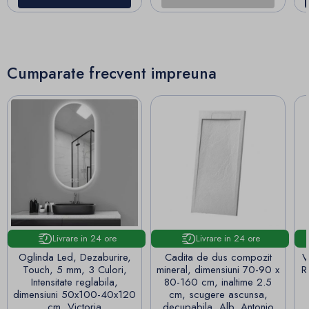
Cumparate frecvent impreuna
Livrare in 24 ore
Livrare in 24 ore
Oglinda Led, Dezaburire,
Cadita de dus compozit
V
Touch, 5 mm, 3 Culori,
mineral, dimensiuni 70-90 x
Rimle
Intensitate reglabila,
80-160 cm, inaltime 2.5
dimensiuni 50x100-40x120
cm, scugere ascunsa,
cm, Victoria
decupabila, Alb, Antonio