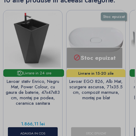
10 alte produse in aceeasi categorie:
Stoc epuizat
Stoc epuizat

Livrare in 24 ore
Livrare in 15-20 zile
lucrătoare!
Lavoar stativ Enrico, Negru
Lavoar EGO 826, Alb Mat,
Mat, Power Colour, cu
scurgere ascunsa, 71x35.5
m
gaura de baterie, 47x47x83
cm, compozit marmura,
cm, montaj pe podea,
montaj pe blat
ceramica sanitara
Pret
1.866,11 lei
ADAUGA IN COS
STOC EPUIZAT