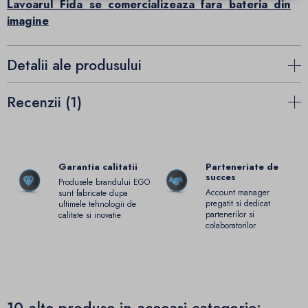
Lavoarul Fida se comercializeaza fara bateria din
imagine
Detalii ale produsului
Recenzii (1)
Garantia calitatii
Parteneriate de
succes
Produsele brandului EGO
Account manager
sunt fabricate dupa
pregatit si dedicat
ultimele tehnologii de
partenerilor si
calitate si inovatie
colaboratorilor