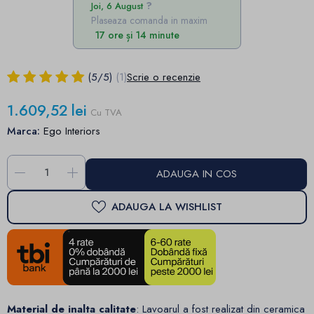
Joi, 6 August
Plaseaza comanda in maxim
17 ore și 14 minute
(
5
/
5
)
(1)
Scrie o recenzie
1.609,52 lei
Cu TVA
Marca:
Ego Interiors
-
+
ADAUGA IN COS
ADAUGA LA WISHLIST
Material de inalta calitate
: Lavoarul a fost realizat din ceramica