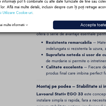
luminos si curat. Acest design minimalist
e informații pot fi combinate cu alte date furnizate de tine sau cole
tip de baie, fie ea moderna, clasica s
lor lor. Află mai multe detalii, inclusiv despre cum îți poți retrage aco
si Utilizare Cookie-uri
.
Material premium – Rezistenta si 
Accepta toat
ai multe informatii
Fabricat din
compozit de marmura tu
ofera o serie de avantaje esentiale pentru
Rezistenta remarcabila
– Materi
indelungata si rezistenta la uzura,
Suprafata neteda si usor de c
de murdarie si permite o intretine
Calitate excelenta
– Fiecare det
produs final care imbina perfect fu
Montaj pe podea – Stabilitate si in
Lavoarul Stativ EGO 33
este concep
instalare simpla si rapida, fara a necesi