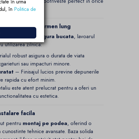
, dar sofisticat, se potriveste perfect in orice
ctate în urma
au contemporana.
rdul, în
Politica de
durabilitate pe termen lung
e
rnata dintr-o singura bucata
, lavoarul
 utilizarea zilnica:
alul robust asigura o durata de viata
 zgarieturi sau impacturi minore.
uratat
– Finisajul lucios previne depunerile
re rapida cu efort minim.
aliu este atent prelucrat pentru a oferi un
nctionalitatea cu estetica.
stalare facila
ut pentru
montaj pe podea
, oferind o
ta cunostinte tehnice avansate. Baza solida