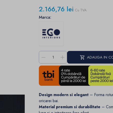
2.166,76 lei
Cu TVA
Marca:
-
+
ADAUGA IN C
Design modern si elegant
– Forma rotund
oricarei bai.
Material premium si durabilitate
– Comp
lung si o intretinere fara efort.