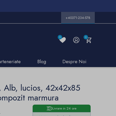
+40371-234-578
0
0
arteneriate
Blog
Despre Noi
, Alb, lucios, 42x42x85
ompozit marmura
Livrare in 24 ore
e