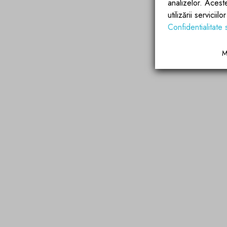
analizelor. Acest
utilizării servicii
Confidentialitate 
M