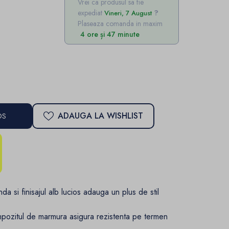
Vrei ca produsul sa fie
expediat
Vineri, 7 August
Plaseaza comanda in maxim
4 ore și 47 minute
ADAUGA LA WISHLIST
OS
a si finisajul alb lucios adauga un plus de stil
ozitul de marmura asigura rezistenta pe termen