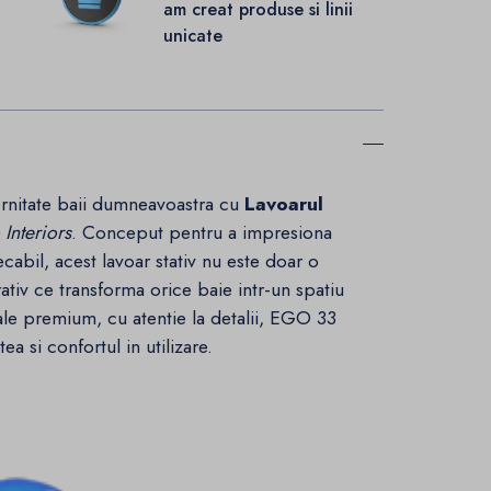
.
am creat produse si linii
unicate
rnitate baii dumneavoastra cu
Lavoarul
Interiors
. Conceput pentru a impresiona
ecabil, acest lavoar stativ nu este doar o
rativ ce transforma orice baie intr-un spatiu
riale premium, cu atentie la detalii, EGO 33
a si confortul in utilizare.