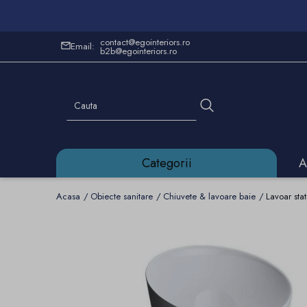
contact@egointeriors.ro
Email:
b2b@egointeriors.ro
Categorii
A
Acasa
Obiecte sanitare
Chiuvete & lavoare baie
Lavoar st