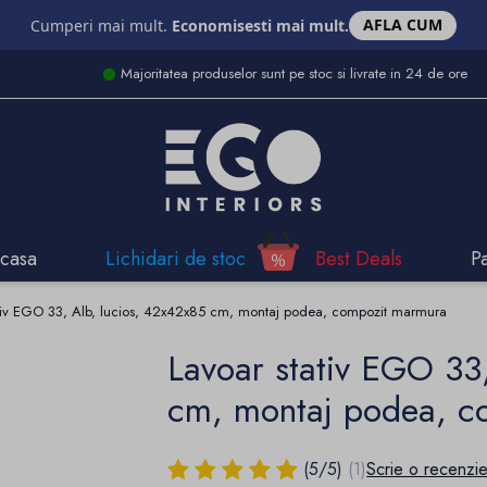
AFLA CUM
Cumperi mai mult.
Economisesti mai mult.
Majoritatea produselor sunt pe stoc si livrate in 24 de ore
casa
Lichidari de stoc
Best Deals
P
ativ EGO 33, Alb, lucios, 42x42x85 cm, montaj podea, compozit marmura
Lavoar stativ EGO 33
cm, montaj podea, c
(
5
/
5
)
(1)
Scrie o recenzi