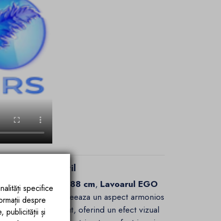
 declaratie de stil
m
si o
inaltime de 88 cm
,
Lavoarul EGO
nalități specifice
liniile fluide care creeaza un aspect armonios
formații despre
lumina in mod placut, oferind un efect vizual
publicității și