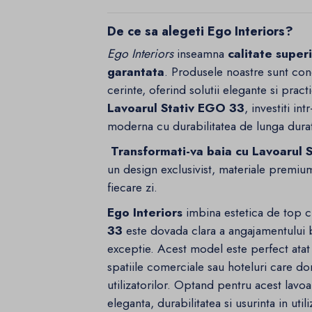
De ce sa alegeti Ego Interiors?
Ego Interiors
inseamna
calitate super
garantata
. Produsele noastre sunt con
cerinte, oferind solutii elegante si pra
Lavoarul Stativ EGO 33
, investiti i
moderna cu durabilitatea de lunga dura
Transformati-va baia cu Lavoarul 
un design exclusivist, materiale premium
fiecare zi.
Ego Interiors
imbina estetica de top cu
33
este dovada clara a angajamentului br
exceptie. Acest model este perfect atat 
spatiile comerciale sau hoteluri care d
utilizatorilor. Optand pentru acest lavo
eleganta, durabilitatea si usurinta in ut