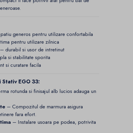
compact il face potrivit atat pentru bai de
generoase.
atiu generos pentru utilizare confortabila
a pentru utilizare zilnica
durabil si usor de intretinut
a si stabilitate sporita
 si curatare facila
i Stativ EGO 33:
ma rotunda si finisajul alb lucios adauga un
ate
– Compozitul de marmura asigura
tinere fara efort.
ptima
– Instalare usoara pe podea, potrivita