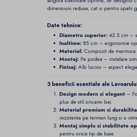
asigura stabilitate optima, iar designul 
dimensiuni reduse, cat si pentru spatii 
Date tehnice:
Diametru superior:
42.5 cm – sp
Inaltime:
85 cm – ergonomie optim
Material:
Compozit de marmura – 
Montaj:
Pe podea – instalare simpl
Finisaj:
Alb lucios – aspect elegant
3 beneficii esentiale ale Lavoarulu
Design modern si elegant
– For
plus de stil oricarei bai.
Material premium si durabilit
rezistenta pe termen lung si o intre
Montaj simplu si stabilitate o
pentru orice tip de baie.