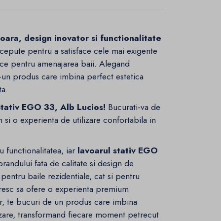
ioara, design inovator si functionalitate
cepute pentru a satisface cele mai exigente
ctice pentru amenajarea baii. Alegand
ntr-un produs care imbina perfect estetica
ta.
Stativ EGO 33, Alb Lucios!
Bucurati-va de
 si o experienta de utilizare confortabila in
 functionalitatea, iar
lavoarul stativ EGO
andului fata de calitate si design de
pentru baile rezidentiale, cat si pentru
oresc sa ofere o experienta premium
ar, te bucuri de un produs care imbina
ilizare, transformand fiecare moment petrecut