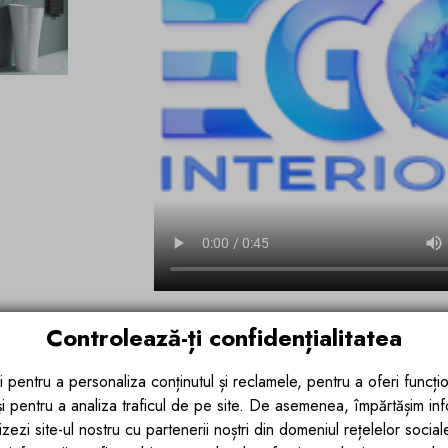
Controlează-ți confidențialitatea
Design modern si finisaj lucios – O
Cu un
diametru superior de 50.5 c
i pentru a personaliza conținutul și reclamele, pentru a oferi funcțio
33
se remarca prin forma sa rotunda si 
 și pentru a analiza traficul de pe site. De asemenea, împărtășim in
si elegant. Finisajul
alb lucios
reflecta 
zezi site-ul nostru cu partenerii noștri din domeniul rețelelor sociale, 