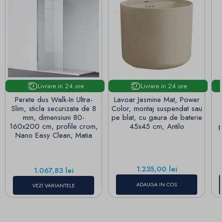
Livrare in 24 ore
Livrare in 24 ore
Perete dus Walk-In Ultra-
Lavoar Jasmine Mat, Power
Slim, sticla securizata de 8
Color, montaj suspendat sau
mm, dimensiuni 80-
pe blat, cu gaura de baterie
160x200 cm, profile crom,
45x45 cm, Antilo
p
Nano Easy Clean, Matia
Pret
1.235,00 lei
Pret
1.067,83 lei
ADAUGA IN COS
VEZI VARIANTELE