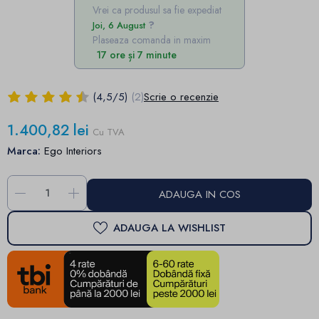
Vrei ca produsul sa fie expediat
Joi, 6 August
Plaseaza comanda in maxim
17 ore și 7 minute
(
4,5
/
5
)
(2)
Scrie o recenzie
1.400,82 lei
Cu TVA
Marca:
Ego Interiors
-
+
ADAUGA IN COS
ADAUGA LA WISHLIST