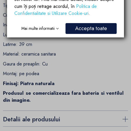
Tip lavoar: stativ
cum îți poți retrage acordul, în
Politica de
Confidentialitate si Utilizare Cookie-uri
.
Culoare:bej/crem
Inaltime: 82.5cm
Accepta toate
Mai multe informatii
Lungime: 39 cm
Latime: 39 cm
Material: ceramica sanitara
Gaura de preaplin: Cu
Montaj: pe podea
Finisaj: Piatra naturala
Produsul se comercializeaza fara bateria si ventilul
din imagine.
Detalii ale produsului