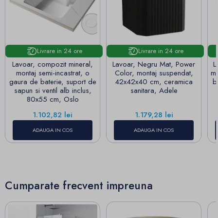
Livrare in 24 ore
Livrare in 24 ore
Lavoar, compozit mineral,
Lavoar, Negru Mat, Power
L
montaj semi-incastrat, o
Color, montaj suspendat,
ma
gaura de baterie, suport de
42x42x40 cm, ceramica
b
sapun si ventil alb inclus,
sanitara, Adele
80x55 cm, Oslo
Pret
Pret
1.102,82 lei
1.179,28 lei
ADAUGA IN COS
ADAUGA IN COS
Cumparate frecvent impreuna