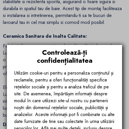
stabilitate si rezistenta sporita, asigurand o fixare sigura si
durabila in spatiul tau de baie. Acest tip de montaj faciliteaza
si instalarea si intretinerea, permitandu-ti sa te bucuri de
lavoarul tau in cel mai simplu si comod mod posibil.
Ceramica Sanitara de Inalta Calitate:
Fabricat din ceramica sanitara de inalta calitate, lavoarul
Controlează-ți
Lucia Stone este rezistent la uzura si coroziune, garantand
confidențialitatea
o durabilitate si fiabilitate pe termen lung. Aceasta materie
prima de calitate superioara este usor de curatat si intretinut,
Utilizăm cookie-uri pentru a personaliza conținutul și
oferindu-ti un lavoar impecabil si stralucitor in fiecare zi.
reclamele, pentru a oferi funcționalități specifice
rețelelor sociale și pentru a analiza traficul de pe
Elevati aspectul si functionalitatea baii tale cu lavoarul stativ
site. De asemenea, împărtășim informații despre
Lucia Stone de la
Ego Interiors
si transformati acest spatiu
modul în care utilizezi site-ul nostru cu partenerii
intr-un sanctuar al frumuseti si bunului gust. Experimentati
noștri din domeniul rețelelor sociale, publicității și
luxul si eleganta oferite de acest lavoar exceptional si
analizelor. Aceste informații pot fi combinate cu alte
bucurati-va de fiecare moment petrecut in baia dvs.
date furnizate de tine sau colectate în urma utilizării
Date tehnice:
serviciilor lor. Află mai multe detalii, inclusiv despre