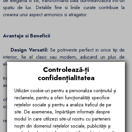
de eleganta si stil, transformand baia dumneavoastra intr-un
spatiu de lux. Detaliile fine si liniile curate contribuie la
crearea unui aspect armonios si atragator.
Avantaje si Beneficii
Design Versatil:
Se potriveste perfect in orice tip de
interior, fie el clasic sau modern, aducand un plus de
eleganta si rafinament.
Controlează-ți
Calitate Superioara:
Fabricata din alama durabila si
confidențialitatea
tratata impotriva ruginii, garantand o rezistenta sporita si un
aspect impecabil pe termen lung.
Utilizăm cookie-uri pentru a personaliza conținutul și
Montaj Freestanding:
Ideala pentru baile de lux,
reclamele, pentru a oferi funcționalități specifice
oferind libertate maxima in amenajarea spatiului si un aspect
rețelelor sociale și pentru a analiza traficul de pe
sofisticat.
site. De asemenea, împărtășim informații despre
Cartus Ceramic:
Asigura o functionare lina si durabila,
modul în care utilizezi site-ul nostru cu partenerii
rezistenta la uzura si la fluctuatiile de temperatura.
noștri din domeniul rețelelor sociale, publicității și
Intretinere Usoara:
Finisajul cromat este usor de