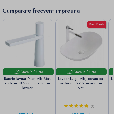
Cumparate frecvent impreuna
Best Deals
Livrare in 24 ore
Livrare in 24 ore
Baterie lavoar Pilar, Alb Mat,
Lavoar Luigi, Alb, ceramica
L
inaltime 18.5 cm, montaj pe
sanitara, 52x32 montaj pe
lavoar
blat
(2)