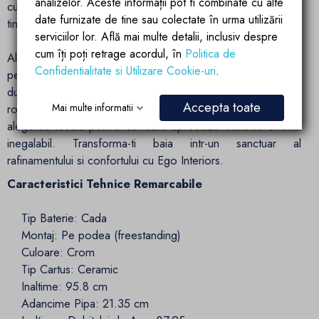
analizelor. Aceste informații pot fi combinate cu alte
curatat si mentinut, pastrandu-si stralucirea de-a lungul
date furnizate de tine sau colectate în urma utilizării
timpului.
serviciilor lor. Află mai multe detalii, inclusiv despre
cum îți poți retrage acordul, în
Politica de
Alegeti Bateria Pilar Freestanding de la
Ego Interiors
Confidentialitate si Utilizare Cookie-uri
.
pentru a aduce un plus de eleganta si functionalitate in baia
dumneavoastra. Cu un design sofisticat, o constructie
Accepta toate
Mai multe informatii
robusta si caracteristici tehnice de top, aceasta baterie este
alegerea ideala pentru cei care apreciaza calitatea si stilul
inegalabil. Transforma-ti baia intr-un sanctuar al
rafinamentului si confortului cu Ego Interiors.
Caracteristici Tehnice Remarcabile
Tip Baterie: Cada
Montaj: Pe podea (freestanding)
Culoare: Crom
Tip Cartus: Ceramic
Inaltime: 95.8 cm
Adancime Pipa: 21.35 cm