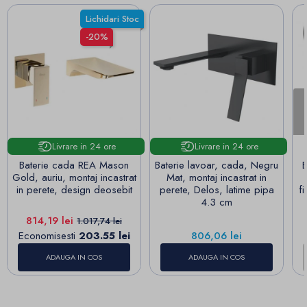
Lichidari Stoc
-20%
Livrare in 24 ore
Livrare in 24 ore
Baterie cada REA Mason
Baterie lavoar, cada, Negru
B
Gold, auriu, montaj incastrat
Mat, montaj incastrat in
in perete, design deosebit
perete, Delos, latime pipa
f
4.3 cm
Pret
Pret de baza
814,19 lei
1.017,74 lei
Pret
Economisesti
203.55 lei
806,06 lei
ADAUGA IN COS
ADAUGA IN COS