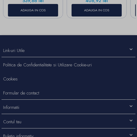
Pret
Pret
539,66 lei
406,92 lei
ADAUGA IN COS
ADAUGA IN COS
Link-uri Utile
Politica de Confidentialitate si Utilizare Cookie-uri
Cookies
Formular de contact
Informatii
Contul tau
Buletin informativ