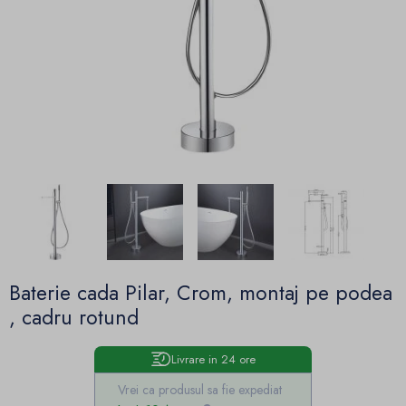
Baterie cada Pilar, Crom, montaj pe podea
, cadru rotund
Livrare in 24 ore
Vrei ca produsul sa fie expediat