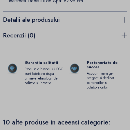
Inaltimea Debitului de Apa: 87.95 cm
Detalii ale produsului
Recenzii (0)
Garantia calitatii
Parteneriate de
succes
Produsele brandului EGO
Account manager
sunt fabricate dupa
pregatit si dedicat
ultimele tehnologii de
partenerilor si
calitate si inovatie
colaboratorilor
10 alte produse in aceeasi categorie: