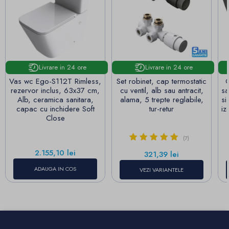
Livrare in 24 ore
Livrare in 24 ore
Vas wc Ego-S112T Rimless,
Set robinet, cap termostatic
C
rezervor inclus, 63x37 cm,
cu ventil, alb sau antracit,
sa
Alb, ceramica sanitara,
alama, 5 trepte reglabile,
si
capac cu inchidere Soft
tur-retur
iz
Close
(7)
Pret
2.155,10 lei
Pret
321,39 lei
ADAUGA IN COS
VEZI VARIANTELE