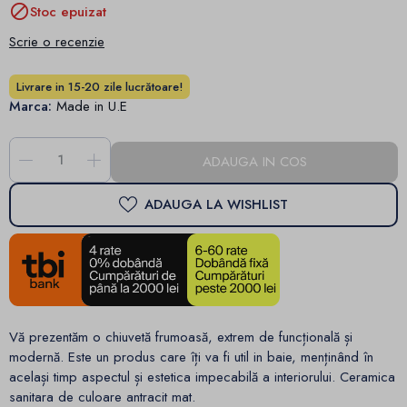

Stoc epuizat
Scrie o recenzie
Livrare in 15-20 zile lucrătoare!
Marca:
Made in U.E
-
+
ADAUGA IN COS
ADAUGA LA WISHLIST
Vă prezentăm o chiuvetă frumoasă, extrem de funcțională și
modernă. Este un produs care îți va fi util in baie, menținând în
același timp aspectul și estetica impecabilă a interiorului. Ceramica
sanitara de culoare antracit mat.