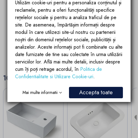
Utilizăm cookie-uri pentru a personaliza conținutul și
reclamele, pentru a oferi funcționalități specifice
Garantia calitatii
Parteneriate de
rețelelor sociale și pentru a analiza traficul de pe
succes
Produsele brandului EGO
site. De asemenea, împărtășim informații despre
Account manager
sunt fabricate dupa
pregatit si dedicat
modul în care utilizezi site-ul nostru cu partenerii
ultimele tehnologii de
partenerilor si
calitate si inovatie
noștri din domeniul rețelelor sociale, publicității și
colaboratorilor
analizelor. Aceste informații pot fi combinate cu alte
date furnizate de tine sau colectate în urma utilizării
serviciilor lor. Află mai multe detalii, inclusiv despre
cum îți poți retrage acordul, în
Politica de
Confidentialitate si Utilizare Cookie-uri
.
10 alte produse in aceeasi categorie:
Accepta toate
Mai multe informatii