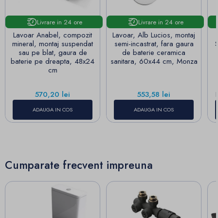
Livrare in 24 ore
Livrare in 24 ore
Lavoar Anabel, compozit
Lavoar, Alb Lucios, montaj
mineral, montaj suspendat
semi-incastrat, fara gaura
S
sau pe blat, gaura de
de baterie ceramica
baterie pe dreapta, 48x24
sanitara, 60x44 cm, Monza
cm
Pret
Pret
570,20 lei
553,58 lei
ADAUGA IN COS
ADAUGA IN COS
Cumparate frecvent impreuna