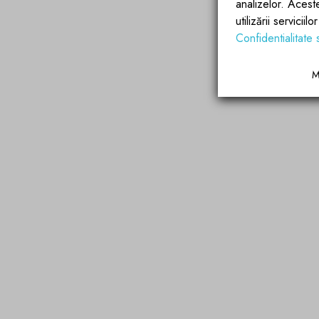
analizelor. Acest
utilizării servicii
Confidentialitate 
M