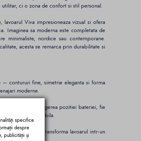
tilitar, ci o zona de confort si stil personal.
e, lavoarul Viva impresioneaza vizual si ofera
nica. Imaginea sa moderna este completata de
ioare minimaliste, nordice sau contemporane.
calitate, acesta se remarca prin durabilitate si
 contururi fine, simetrie eleganta si forma
menajari moderne.
ate deplina in alegerea pozitiei bateriei, fie
ta neteda si impecabila.
nalități specifice
formații despre
al sofisticat si transforma lavoarul intr-un
publicității și