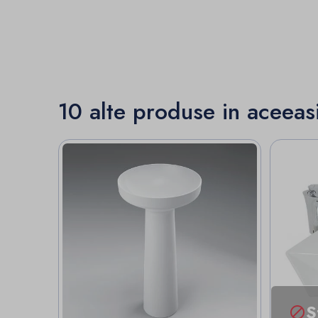
10 alte produse in aceeas
S
