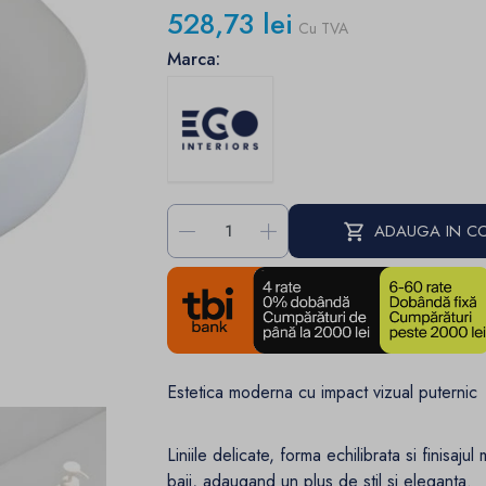
528,73 lei
Cu TVA
Marca:
-
+
ADAUGA IN C
Estetica moderna cu impact vizual puternic
Liniile delicate, forma echilibrata si finisaju
baii, adaugand un plus de stil si eleganta.