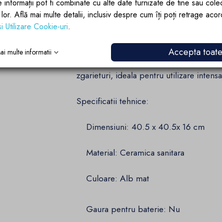
e informații pot fi combinate cu alte date furnizate de tine sau cole
lor lor. Află mai multe detalii, inclusiv despre cum îți poți retrage aco
Alb mat – un finisaj premium, catifel
si Utilizare Cookie-uri
.
utilizare si confera un look exclusivist.
Accepta toat
ai multe informatii
Material premium – ceramica sanitara 
zgarieturi, ideala pentru utilizare intensa
Specificatii tehnice:
Dimensiuni: 40.5 x 40.5x 16 cm
Material: Ceramica sanitara
Culoare: Alb mat
Gaura pentru baterie: Nu