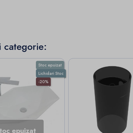
i categorie:
Stoc epuizat
Lichidari Stoc
-20%
toc epuizat