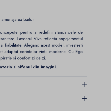
in amenajarea bailor
oncepute pentru a redefini standardele de
r sanitare. Lavoarul Viva reflecta angajamentul
si fiabilitate. Alegand acest model, investesti
ect adaptat cerintelor vietii moderne. Cu Ego
piratie si confort zi de zi.
teria si sifonul din imagini.