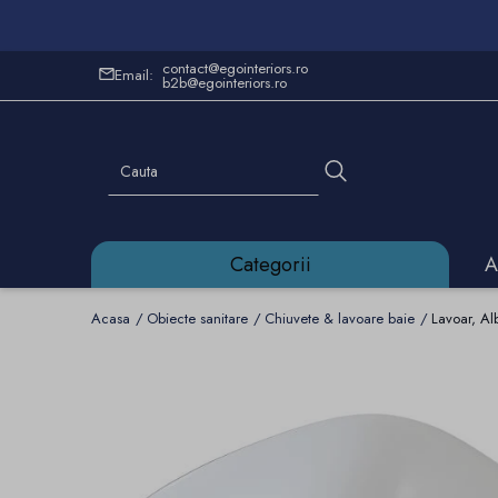
contact@egointeriors.ro
Email:
b2b@egointeriors.ro
Categorii
A
Acasa
Obiecte sanitare
Chiuvete & lavoare baie
Lavoar, Al