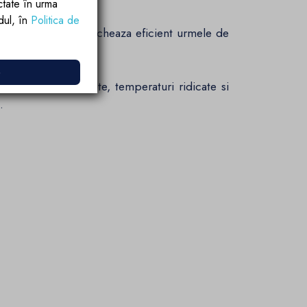
ctate în urma
rdul, în
Politica de
at optic, care mascheaza eficient urmele de
e
rezistenta la pete, temperaturi ridicate si
.