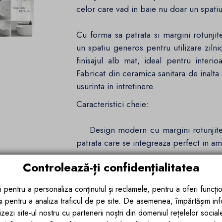
celor care vad in baie nu doar un spatiu u
Cu forma sa patrata si margini rotunjit
un spatiu generos pentru utilizare zil
finisajul alb mat, ideal pentru inter
Fabricat din ceramica sanitara de inalta 
usurinta in intretinere.
Caracteristici cheie:
Design modern cu margini rotunjite –
patrata care se integreaza perfect in a
Controlează-ți confidențialitatea
Fara gaura de baterie – ofera flexibilit
pe blat, fie pe perete, pastrand suprafa
i pentru a personaliza conținutul și reclamele, pentru a oferi funcțio
 și pentru a analiza traficul de pe site. De asemenea, împărtășim in
Montaj pe blat – creeaza un efect vizu
zezi site-ul nostru cu partenerii noștri din domeniul rețelelor sociale, 
element de decor central.