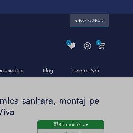
+40371-234-578
0
0
arteneriate
Blog
Despre Noi
mica sanitara, montaj pe
Viva
Livrare in 24 ore