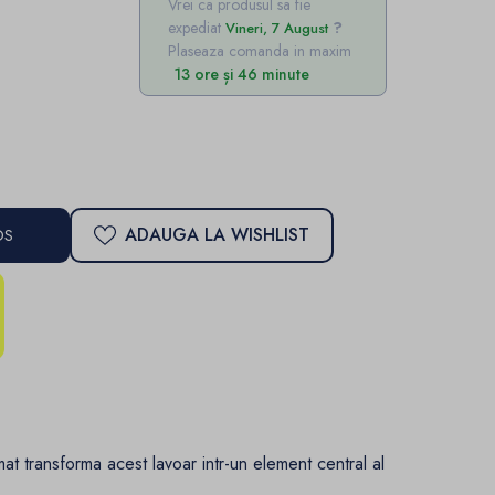
Vrei ca produsul sa fie
expediat
Vineri, 7 August
Plaseaza comanda in maxim
13 ore și 46 minute
ADAUGA LA WISHLIST
OS
l mat transforma acest lavoar intr-un element central al