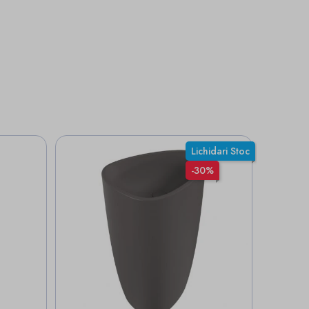
Lichidari Stoc
-30%