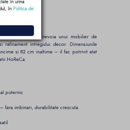
ctate în urma
rdul, în
Politica de
ctionala
e
ect pe podea, fara nevoia unui mobilier de
si rafinament intregului decor. Dimensiunile
cime si 82 cm inaltime – il fac potrivit atat
patii HoReCa.
al puternic
 fara imbinari, durabilitate crescuta
atil