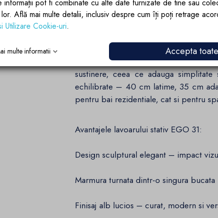
e informații pot fi combinate cu alte date furnizate de tine sau cole
zilnica.
lor lor. Află mai multe detalii, inclusiv despre cum îți poți retrage aco
si Utilizare Cookie-uri
.
Montaj simplu pe podea – eleganta fun
Accepta toat
ai multe informatii
Instalarea se face rapid si usor dir
sustinere, ceea ce adauga simplitate 
echilibrate – 40 cm latime, 35 cm adan
pentru bai rezidentiale, cat si pentru s
Avantajele lavoarului stativ EGO 31:
Design sculptural elegant – impact vizu
Marmura turnata dintr-o singura bucata –
Finisaj alb lucios – curat, modern si vers