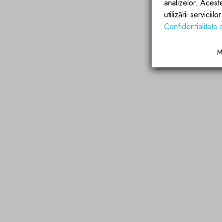
analizelor. Acest
utilizării servicii
Confidentialitate 
M