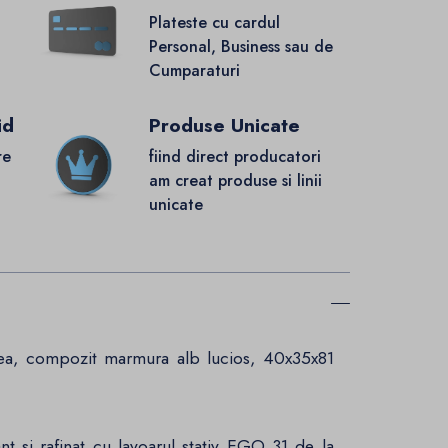
Plateste cu cardul
Personal, Business sau de
Cumparaturi
id
Produse Unicate
re
fiind direct producatori
.
am creat produse si linii
unicate
ea, compozit marmura alb lucios, 40x35x81
nt si rafinat cu lavoarul stativ EGO 31 de la