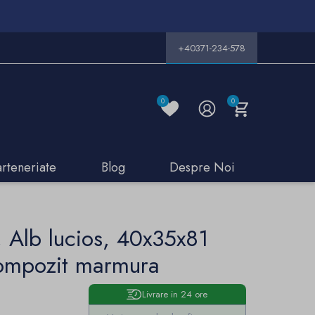
+40371-234-578
0
0
arteneriate
Blog
Despre Noi
, Alb lucios, 40x35x81
ompozit marmura
Livrare in 24 ore