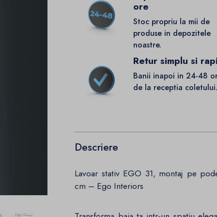
ore
Stoc propriu la mii de
produse in depozitele
noastre.
Retur simplu si rap
Banii inapoi in 24-48 o
de la receptia coletului
Descriere
Lavoar stativ EGO 31, montaj pe pod
cm – Ego Interiors
Transforma baia ta intr-un spatiu elega