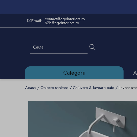
contact@egointeriors.ro
Email:
b2b@egointeriors.ro
Categorii
A
Acasa
Obiecte sanitare
Chiuvete & lavoare baie
Lavoar st