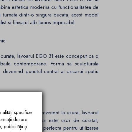
mbina estetica moderna cu functionalitatea de
 turnata dintr-o singura bucata, acest model
t si finisajul alb lucios impecabil.
nic
ii curate, lavoarul EGO 31 este conceput ca o
 baile contemporane. Forma sa sculpturala
, devenind punctul central al oricarui spatiu
superioara
terial durabil si rezistent la uzura, lavoarul
nalități specifice
formații despre
ngata. Suprafata sa este usor de curatat,
publicității și
u efort minim, fiind perfecta pentru utilizarea