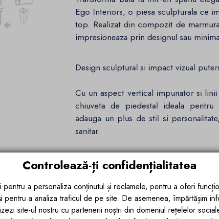
Ego Interiors, o piesa sculpturala ce i
top. Realizat din compozit de marmura
impresioneaza prin designul sau minimalis
Design sculptural si impact vizual puter
Cu un aspect vertical impunator si lin
chiuveta de piedestal ideala pentru
adauga un plus de stil si personalitate
sanitar.
Material de inalta calitate si rezistenta 
Controlează-ți confidențialitatea
Fabricat din compozit de marmura, un ma
i pentru a personaliza conținutul și reclamele, pentru a oferi funcțio
 și pentru a analiza traficul de pe site. De asemenea, împărtășim in
EGO 31 garanteaza o utilizare indelu
zezi site-ul nostru cu partenerii noștri din domeniul rețelelor sociale, 
rezistenta la pete si pastrata ca noua c