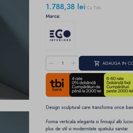
1.788,38 lei
Cu TVA
Marca:
-
+
ADAUGA IN C
Design sculptural care transforma orice bai
Forma verticala eleganta si finisajul alb lu
plus de stil si modernitate spatiului sanitar.