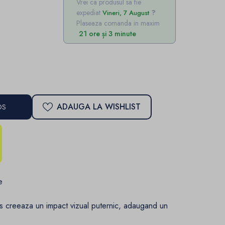
Vrei ca produsul sa fie
expediat
Vineri, 7 August
Plaseaza comanda in maxim
21 ore și 3 minute
ADAUGA LA WISHLIST
OS
e
cios creeaza un impact vizual puternic, adaugand un