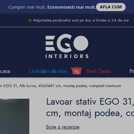
AFLA CUM
Cumperi mai mult.
Economisesti mai mult.
Majoritatea produselor sunt pe stoc si livrate in 24 de ore
casa
Lichidari de stoc
Best Deals
P
ativ EGO 31, Alb lucios, 40x35x81 cm, montaj podea, compozit marmura
Lavoar stativ EGO 31
cm, montaj podea, c
Scrie o recenzie