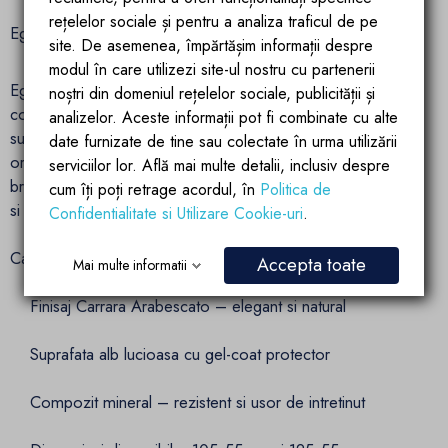
rețelelor sociale și pentru a analiza traficul de pe
Ego Interiors – echilibrul perfect intre forma si functie
site. De asemenea, împărtășim informații despre
modul în care utilizezi site-ul nostru cu partenerii
Ego Interiors se afirma prin produse de baie premium,
noștri din domeniul rețelelor sociale, publicității și
concepute pentru a oferi o experienta de utilizare
analizelor. Aceste informații pot fi combinate cu alte
superioara si un impact vizual de durata. Cu o viziune clara
date furnizate de tine sau colectate în urma utilizării
orientata catre design, durabilitate si detalii impecabile,
serviciilor lor. Află mai multe detalii, inclusiv despre
brandul transforma fiecare produs intr-o investitie in confort
cum îți poți retrage acordul, în
Politica de
si stil personal.
Confidentialitate si Utilizare Cookie-uri
.
Caracteristici cheie:
Accepta toate
Mai multe informatii
Finisaj Carrara Arabescato – elegant si natural
Suprafata alb lucioasa cu gel-coat protector
Compozit mineral – rezistent si usor de intretinut