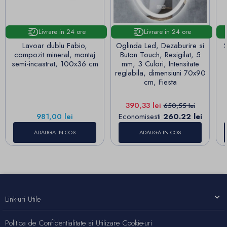
Livrare in 24 ore
Livrare in 24 ore
Lavoar dublu Fabio,
Oglinda Led, Dezaburire si
compozit mineral, montaj
Buton Touch, Resigilat, 5
semi-incastrat, 100x36 cm
mm, 3 Culori, Intensitate
reglabila, dimensiuni 70x90
cm, Fiesta
Pret
Pret de baza
390,33 lei
650,55 lei
Pret
981,00 lei
Economisesti
260.22 lei
ADAUGA IN COS
ADAUGA IN COS
Link-uri Utile
Politica de Confidentialitate si Utilizare Cookie-uri