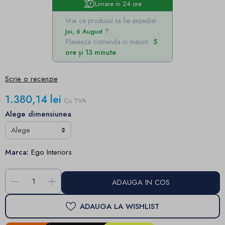
Livrare in 24 ore
Vrei ca produsul sa fie expediat
Joi, 6 August
Plaseaza comanda in maxim
5
ore și 13 minute
Scrie o recenzie
1.380,14 lei
Cu TVA
Alege dimensiunea
Marca:
Ego Interiors
-
+
ADAUGA IN COS
ADAUGA LA WISHLIST