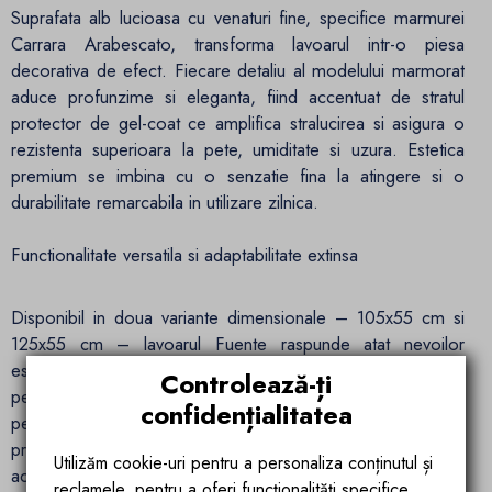
Suprafata alb lucioasa cu venaturi fine, specifice marmurei
Carrara Arabescato, transforma lavoarul intr-o piesa
decorativa de efect. Fiecare detaliu al modelului marmorat
aduce profunzime si eleganta, fiind accentuat de stratul
protector de gel-coat ce amplifica stralucirea si asigura o
rezistenta superioara la pete, umiditate si uzura. Estetica
premium se imbina cu o senzatie fina la atingere si o
durabilitate remarcabila in utilizare zilnica.
Functionalitate versatila si adaptabilitate extinsa
Disponibil in doua variante dimensionale – 105x55 cm si
125x55 cm – lavoarul Fuente raspunde atat nevoilor
estetice, cat si celor practice. Se poate monta suspendat pe
Controlează-ți
perete pentru un efect vizual aerisit, sau incastrat in mobilier,
confidențialitatea
pentru un aspect compact si integrat. Suportul lateral pentru
prosop adauga un plus de confort si organizare, oferind
Utilizăm cookie-uri pentru a personaliza conținutul și
acces facil si optimizarea spatiului din jurul lavoarului.
reclamele, pentru a oferi funcționalități specifice