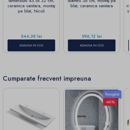
dimensiuni 45.5x 32 cm,
diamtru 36 cm, montaj pe
ceramica sanitara, montaj
blat, ceramica sanitara
m
pe blat, Nicoli
s
Pret
Pret
544,28 lei
596,12 lei
ADAUGA IN COS
ADAUGA IN COS
Cumparate frecvent impreuna
Resigilat
-40%