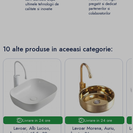
pregatit si dedicat
ultimele tehnologii de
partenerilor si
calitate si inovatie
colaboratorilor
10 alte produse in aceeasi categorie:
Livrare in 24 ore
Livrare in 24 ore
Lavoar, Alb Lucios,
Lavoar Morena, Auriu,
L