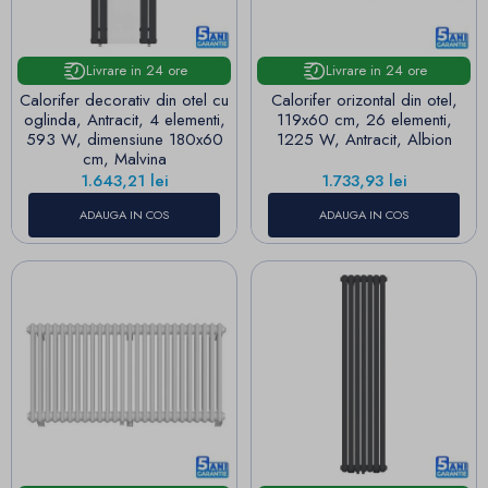
Livrare in 24 ore
Livrare in 24 ore
Calorifer decorativ din otel cu
Calorifer orizontal din otel,
oglinda, Antracit, 4 elementi,
119x60 cm, 26 elementi,
593 W, dimensiune 180x60
1225 W, Antracit, Albion
cm, Malvina
Pret
Pret
1.643,21 lei
1.733,93 lei
ADAUGA IN COS
ADAUGA IN COS