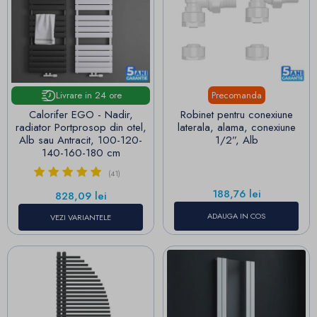
Precomanda
Livrare in 24 ore
Calorifer EGO - Nadir,
Robinet pentru conexiune
radiator Portprosop din otel,
laterala, alama, conexiune
Alb sau Antracit, 100-120-
1/2”, Alb
140-160-180 cm
(41)
Pret
188,76 lei
Pret
828,09 lei
ADAUGA IN COS
VEZI VARIANTELE