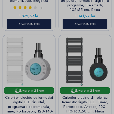
elementi, Alb, Eleganza
de putere, termostat digital, 6
programe, 8 elementi,
(1)
105x55 cm, Reina
Pret
Pret
1.872,59 lei
1.341,27 lei
ADAUGA IN COS
ADAUGA IN COS
Livrare in 24 ore
Livrare in 24 ore
Calorifer electric cu termostat
Calorifer electric din otel cu
digital LCD din otel,
termostat digital LCD, Timer,
programare saptamanala,
Portprosop, Antracit, 120-
Timer, Portprosop, 120-140-
140-160x50 cm, Nadir