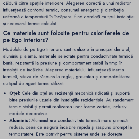
căldurii către spațiile interioare. Alegerea corectă a unui radiator
influențează confortul termic, consumul energetic și distribuția
uniformă a temperaturii în încăpere, fiind corelată cu tipul instalației
și necesarul termic calculat.
Ce materiale sunt folosite pentru caloriferele de
pe Ego Interiors?
Modelele de pe Ego Interiors sunt realizate în principal din oțel,
aluminiu și alamă, materiale selectate pentru conductivitate termică
bună, rezistență la presiune și comportament stabil în timp în
instalații de încălzire. Alegerea materialului influențează inerția
termică, viteza de răspuns la reglaj, greutatea și compatibilitatea
cu tipul de agent termic utilizat:
Oțel:
Cele din oțel au rezistență mecanică ridicată și suportă
bine presiunile uzuale din instalațiile rezidențiale. Au randament
termic stabil și permit realizarea unor forme variate, inclusiv
modele decorative.
Aluminiu:
Aluminiul are conductivitate termică mare și masă
redusă, ceea ce asigură încălzire rapidă și răspuns prompt la
termostatare. Este potrivit pentru sisteme unde se dorește