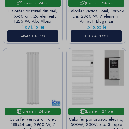
Livrare in 24 ore
Livrare in 24 ore
Calorifer orizontal din otel,
Calorifer vertical, otel, 188x44
119x60 cm, 26 elementi,
cm, 2960 W, 7 elementi,
1225 W, Alb, Albion
Antracit, Eleganza
Pret
Pret
1.691,16 lei
1.916,65 lei
ADAUGA IN COS
ADAUGA IN COS
Livrare in 24 ore
Livrare in 24 ore
Calorifer vertical din otel,
Calorifer portprosop electric,
188x44 cm, 2960 W, 7
500W, 230V, alb, 3 trepte