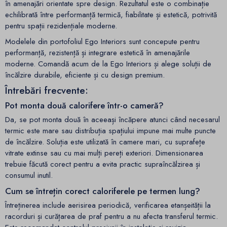
în amenajări orientate spre design. Rezultatul este o combinație
echilibrată între performanță termică, fiabilitate și estetică, potrivită
pentru spații rezidențiale moderne.
Modelele din portofoliul Ego Interiors sunt concepute pentru
performanță, rezistență și integrare estetică în amenajările
moderne. Comandă acum de la Ego Interiors și alege soluții de
încălzire durabile, eficiente și cu design premium.
Întrebări frecvente:
Pot monta două calorifere într-o cameră?
Da, se pot monta două în aceeași încăpere atunci când necesarul
termic este mare sau distribuția spațiului impune mai multe puncte
de încălzire. Soluția este utilizată în camere mari, cu suprafețe
vitrate extinse sau cu mai mulți pereți exteriori. Dimensionarea
trebuie făcută corect pentru a evita practic supraîncălzirea și
consumul inutil.
Cum se întrețin corect caloriferele pe termen lung?
Întreținerea include aerisirea periodică, verificarea etanșeității la
racorduri și curățarea de praf pentru a nu afecta transferul termic.