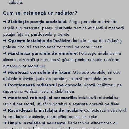
căldură.
Cum se instalează un radiator?
➜ Stabilește poziția modelului:
Alege peretele potrivit (de
regulă sub fereastră) pentru distribuție termică eficientă și măsoară
poziția față de pardoseală și perete.
➜ Oprește instalația de încălzire:
Închide sursa de căldură și
golește circuitul sau izolează tronsonul pe care lucrezi.
➜ Marchează punctele de prindere:
Folosește nivela pentru
aliniere orizontală și marchează găurile pentru console conform
dimensiunilor modelului.
➜ Montează consolele de fixare:
Găurește peretele, introdu
diblurile potrivite tipului de perete și fixează consolele ferm.
➜ Poziționează radiatorul pe console:
Așază încălzitorul pe
suporturi și verifică nivelul și stabilitatea.
➜ Montează robineții și accesoriile:
Instalează robinetul tur,
retur și aerisitorul, utilizând garnituri și etanșare corectă pe filete.
➜ Racordează la instalația de încălzire
Conectează încălzitorul
la conductele existente, respectând sensul tur–retur.
➜ Umple instalația și aerisește:
Redeschide alimentarea cu