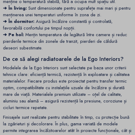
menține o temperatură stabilă, fără a ocupa mult spațiu util.
➔ În living:
Sunt dimensionate pentru suprafețe mai mari și pentru
menținerea unei temperaturi uniforme în zona de zi.
➔ În dormitor:
Asigură încălzire constantă și controlată,
favorabilă confortului pe timpul nopții.
➔ Pe hol:
Mențin temperatura de legătură între camere și reduc
pierderile termice din zonele de tranzit, pierderi de căldură
deseori subestimate.
De ce să alegi radiatoarele de la Ego Interiors?
Modelele de la Ego Interiors sunt selectate pe baza unor criterii
tehnice clare: eficiență termică, rezistență în exploatare și calitatea
materialelor. Fiecare produs este proiectat pentru transfer termic
optim, compatibilitate cu instalațiile uzuale de încălzire și durată
mare de viață. Materialele premium utilizate – oțel de calitate,
aluminiu sau alamă – asigură rezistență la presiune, coroziune și
cicluri termice repetate.
Finisajele sunt realizate pentru stabilitate în timp, cu protecție bună
la zgârieturi și decolorare. În plus, gama variată de modele
permite integrarea încălzitoarelor atât în proiecte funcționale, cât și