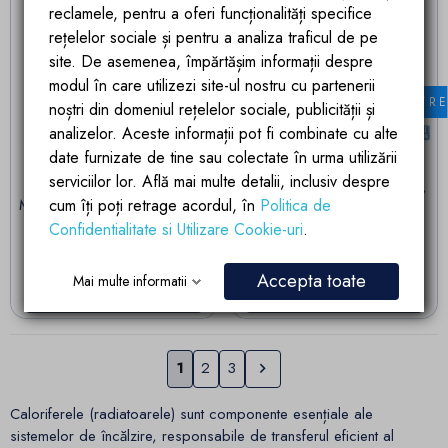
reclamele, pentru a oferi funcționalități specifice
rețelelor sociale și pentru a analiza traficul de pe
site. De asemenea, împărtășim informații despre
modul în care utilizezi site-ul nostru cu partenerii
FILTR
noștri din domeniul rețelelor sociale, publicității și
analizelor. Aceste informații pot fi combinate cu alte
date furnizate de tine sau colectate în urma utilizării
Precomanda
Precomanda
serviciilor lor. Află mai multe detalii, inclusiv despre
Calorifer Decorativ Negru
Calorifer, Crem, 180x42 cm,
cum îți poți retrage acordul, în
Politica de
Mat, 120x50 cm, 506 W, 12
687 W, 6 elementi, otel,
elementi, otel, baie sau
design modern, Enes
Confidentialitate si Utilizare Cookie-uri
.
camera, Emre
Pret
Pret
1.439,90 lei
1.373,35 lei
Accepta toate
Mai multe informatii
ADAUGA IN COS
ADAUGA IN COS
Urmatorul
1
2
3

Caloriferele (radiatoarele) sunt componente esențiale ale
sistemelor de încălzire, responsabile de transferul eficient al