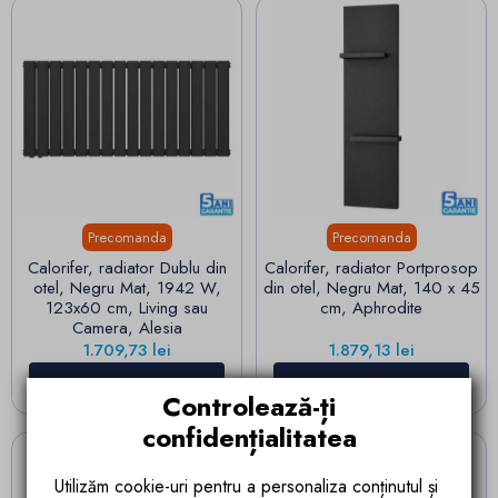
Precomanda
Precomanda
Calorifer, radiator Dublu din
Calorifer, radiator Portprosop
otel, Negru Mat, 1942 W,
din otel, Negru Mat, 140 x 45
123x60 cm, Living sau
cm, Aphrodite
Camera, Alesia
Pret
Pret
1.709,73 lei
1.879,13 lei
ADAUGA IN COS
ADAUGA IN COS
Controlează-ți
confidențialitatea
Utilizăm cookie-uri pentru a personaliza conținutul și