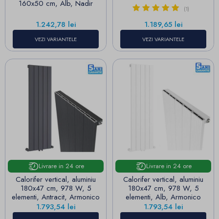
160x50 cm, Alb, Nadir
(1)
Pret
Pret
1.242,78 lei
1.189,65 lei
VEZI VARIANTELE
VEZI VARIANTELE
Livrare in 24 ore
Livrare in 24 ore
Calorifer vertical, aluminiu
Calorifer vertical, aluminiu
180x47 cm, 978 W, 5
180x47 cm, 978 W, 5
elementi, Antracit, Armonico
elementi, Alb, Armonico
Pret
Pret
1.793,54 lei
1.793,54 lei