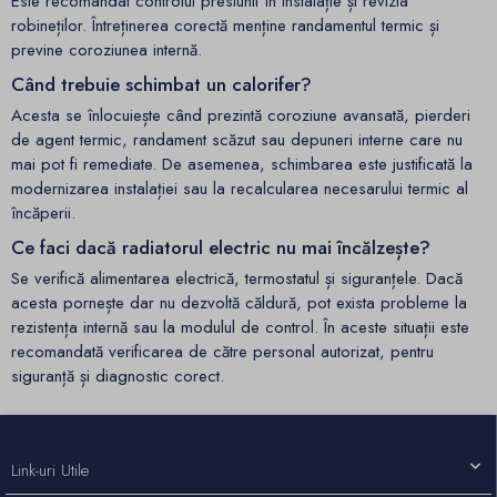
Este recomandat controlul presiunii în instalație și revizia
robineților. Întreținerea corectă menține randamentul termic și
previne coroziunea internă.
Când trebuie schimbat un calorifer?
Acesta se înlocuiește când prezintă coroziune avansată, pierderi
de agent termic, randament scăzut sau depuneri interne care nu
mai pot fi remediate. De asemenea, schimbarea este justificată la
modernizarea instalației sau la recalcularea necesarului termic al
încăperii.
Ce faci dacă radiatorul electric nu mai încălzește?
Se verifică alimentarea electrică, termostatul și siguranțele. Dacă
acesta pornește dar nu dezvoltă căldură, pot exista probleme la
rezistența internă sau la modulul de control. În aceste situații este
recomandată verificarea de către personal autorizat, pentru
siguranță și diagnostic corect.
Link-uri Utile