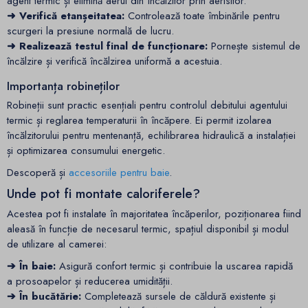
agent termic și elimină aerul din încălzitor prin aerisitor.
➜ Verifică etanșeitatea:
Controlează toate îmbinările pentru
scurgeri la presiune normală de lucru.
➜ Realizează testul final de funcționare:
Pornește sistemul de
încălzire și verifică încălzirea uniformă a acestuia.
Importanța robineților
Robineții sunt practic esențiali pentru controlul debitului agentului
termic și reglarea temperaturii în încăpere. Ei permit izolarea
încălzitorului pentru mentenanță, echilibrarea hidraulică a instalației
și optimizarea consumului energetic.
Descoperă și
accesoriile pentru baie
.
Unde pot fi montate caloriferele?
Acestea pot fi instalate în majoritatea încăperilor, poziționarea fiind
aleasă în funcție de necesarul termic, spațiul disponibil și modul
de utilizare al camerei:
➔ În baie:
Asigură confort termic și contribuie la uscarea rapidă
a prosoapelor și reducerea umidității.
➔ În bucătărie:
Completează sursele de căldură existente și