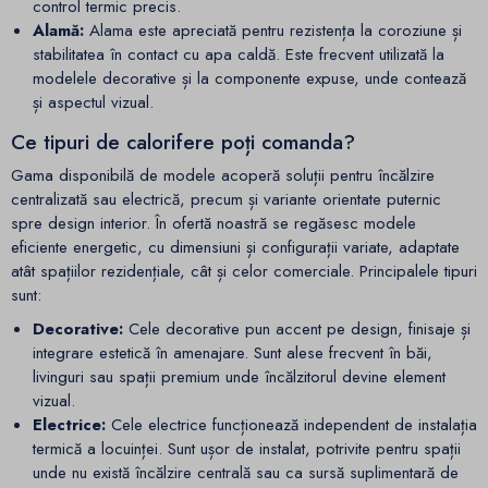
control termic precis.
Alamă:
Alama este apreciată pentru rezistența la coroziune și
stabilitatea în contact cu apa caldă. Este frecvent utilizată la
modelele decorative și la componente expuse, unde contează
și aspectul vizual.
Ce tipuri de calorifere poți comanda?
Gama disponibilă de modele acoperă soluții pentru încălzire
centralizată sau electrică, precum și variante orientate puternic
spre design interior. În ofertă noastră se regăsesc modele
eficiente energetic, cu dimensiuni și configurații variate, adaptate
atât spațiilor rezidențiale, cât și celor comerciale. Principalele tipuri
sunt:
Decorative:
Cele decorative pun accent pe design, finisaje și
integrare estetică în amenajare. Sunt alese frecvent în băi,
livinguri sau spații premium unde încălzitorul devine element
vizual.
Electrice:
Cele electrice funcționează independent de instalația
termică a locuinței. Sunt ușor de instalat, potrivite pentru spații
unde nu există încălzire centrală sau ca sursă suplimentară de