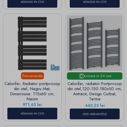
ADAUGA IN COS
ADAUGA IN COS
Precomanda
Livrare in 24 ore
Calorifer, Radiator portprosop
Calorifer, radiator Portprosop
din otel, Negru Mat,
din otel,120-150-180x50 cm,
Dimensiune: 115x60 cm,
Antracit, Design Curbat,
Nasim
Terma
Pret
971,63 lei
Pret
465,23 lei
ADAUGA IN COS
VEZI VARIANTELE