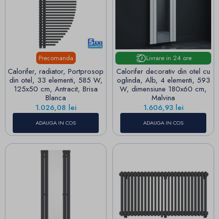
Precomanda
Livrare in 24 ore
Calorifer, radiator, Portprosop
Calorifer decorativ din otel cu
din otel, 33 elementi, 585 W,
oglinda, Alb, 4 elementi, 593
125x50 cm, Antracit, Brisa
W, dimensiune 180x60 cm,
Blanca
Malvina
Pret
Pret
1.026,08 lei
1.606,93 lei
ADAUGA IN COS
ADAUGA IN COS