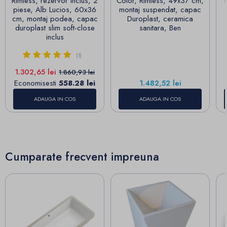
Rimless, rezervor inclus, 2
Color, Rimless, 49x37 cm,
piese, Alb Lucios, 60x36
montaj suspendat, capac
cm, montaj podea, capac
Duroplast, ceramica
duroplast slim soft-close
sanitara, Ben
inclus
(1)
Pret
Pret de baza
1.302,65 lei
1.860,93 lei
Pret
Economisesti
558.28 lei
1.482,52 lei
ADAUGA IN COS
ADAUGA IN COS
Cumparate frecvent impreuna