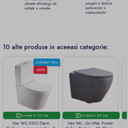
pregatit si dedicat
ultimele tehnologii de
partenerilor si
calitate si inovatie
colaboratorilor
10 alte produse in aceeasi categorie:
Lichidari Stoc
-30%
Livrare in 24 ore
Livrare in 24 ore
Vas WC EGO Dario
Vas Wc, Gri Mat, Power