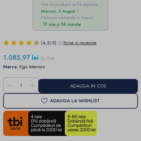
Vrei ca produsul sa fie expediat
Miercuri, 5 August
Plaseaza comanda in maxim
17 ore și 54 minute
(
4,5
/
5
)
(2)
Scrie o recenzie
1.085,97 lei
Cu TVA
Marca:
Ego Interiors
-
+
ADAUGA IN COS
ADAUGA LA WISHLIST