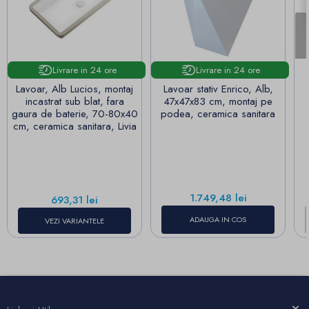
Livrare in 24 ore
Livrare in 24 ore
Lavoar, Alb Lucios, montaj
Lavoar stativ Enrico, Alb,
incastrat sub blat, fara
47x47x83 cm, montaj pe
gaura de baterie, 70-80x40
podea, ceramica sanitara
cm, ceramica sanitara, Livia
Pret
1.749,48 lei
Pret
693,31 lei
ADAUGA IN COS
VEZI VARIANTELE