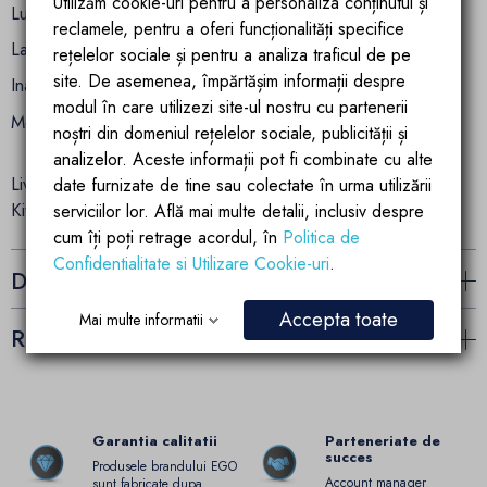
Utilizăm cookie-uri pentru a personaliza conținutul și
Lungime: 60 cm
reclamele, pentru a oferi funcționalități specifice
Latime: 43 cm
rețelelor sociale și pentru a analiza traficul de pe
site. De asemenea, împărtășim informații despre
Inaltime: 40 cm
modul în care utilizezi site-ul nostru cu partenerii
Montaj: suspendat
noștri din domeniul rețelelor sociale, publicității și
analizelor. Aceste informații pot fi combinate cu alte
Livrare completa, cu capac.
date furnizate de tine sau colectate în urma utilizării
Kit de montare inclus.
serviciilor lor. Află mai multe detalii, inclusiv despre
cum îți poți retrage acordul, în
Politica de
Confidentialitate si Utilizare Cookie-uri
.
Detalii ale produsului
Accepta toate
Mai multe informatii
Recenzii (2)
Garantia calitatii
Parteneriate de
succes
Produsele brandului EGO
Account manager
sunt fabricate dupa