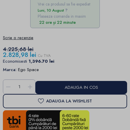
Vrei ca produsul sa fie expediat
Luni, 10 August
Plaseaza comanda in maxim
22 ore și 22 minute
Scrie o recenzie
4.225,68 lei
2.828,98 lei
Cu TVA
Economisesti
1,396.70 lei
Marca:
Ego Space
-
+
ADAUGA IN COS
ADAUGA LA WISHLIST