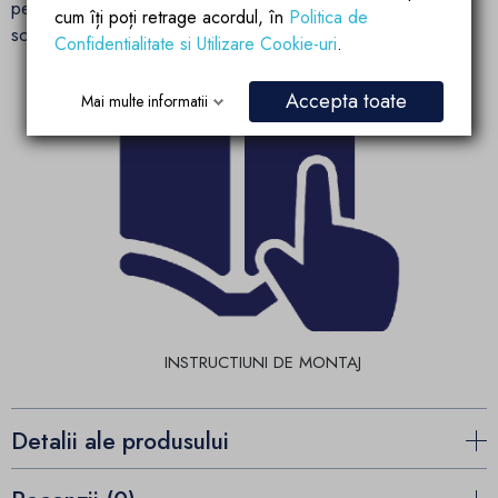
pentru relaxare, mese in aer liber si momente de
cum îți poți retrage acordul, în
Politica de
socializare.
Confidentialitate si Utilizare Cookie-uri
.
Accepta toate
Mai multe informatii
INSTRUCTIUNI DE MONTAJ
Detalii ale produsului