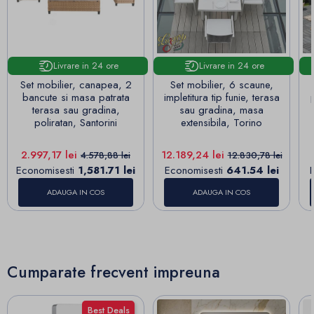
Livrare in 24 ore
Livrare in 24 ore
Set mobilier, canapea, 2
Set mobilier, 6 scaune,
bancute si masa patrata
impletitura tip funie, terasa
terasa sau gradina,
sau gradina, masa
poliratan, Santorini
extensibila, Torino
Pret
Pret de baza
Pret
Pret de baza
2.997,17 lei
12.189,24 lei
4.578,88 lei
12.830,78 lei
Economisesti
1,581.71 lei
Economisesti
641.54 lei
ADAUGA IN COS
ADAUGA IN COS
Cumparate frecvent impreuna
Best Deals