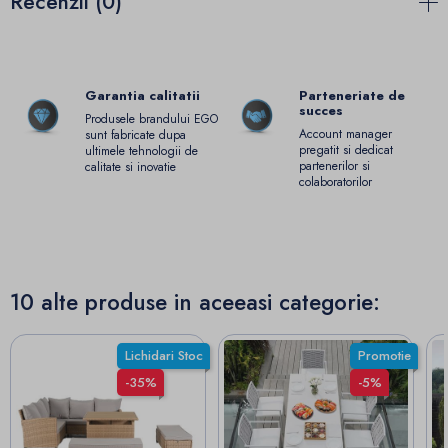
Recenzii (0)
Garantia calitatii
Parteneriate de
succes
Produsele brandului EGO
Account manager
sunt fabricate dupa
pregatit si dedicat
ultimele tehnologii de
partenerilor si
calitate si inovatie
colaboratorilor
10 alte produse in aceeasi categorie:
Lichidari Stoc
Promotie
-35%
-5%