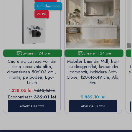
Lichidari Stoc
-20%
Livrare in 24 ore
Livrare in 24 ore
Cadru wc cu rezervor din
Mobilier baie din Mdf, front
sticla securizata alba,
cu design riflat, lavoar din
t
dimensiunea 50x103 cm ,
compozit, inchidere Soft-
s
montaj pe podea, Ego-
Close, 120x46x49 cm, Alb,
Lilium
Evo
Pret
Pret de baza
1.328,05 lei
1.660,06 lei
Pret
Economisesti
332.01 lei
2.882,10 lei
ADAUGA IN COS
ADAUGA IN COS