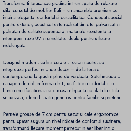
Transforma-ti terasa sau gradina intr-un spatiu de relaxare
stilat cu setul de mobilier Bali – un ansamblu premium ce
imbina eleganta, confortul si durabilitatea. Conceput special
pentru exterior, acest set este realizat din otel galvanizat si
poliratan de calitate superioara, materiale rezistente la
intemperii, raze UV si umiditate, ideale pentru utilizare
indelungata.
Designul modern, cu linii curate si culori neutre, se
integreaza perfect in orice decor – de la terase
contemporane la gradini pline de verdeata. Setul include o
canapea de colt in forma de L, un fotoliu confortabil, o
banca multifunctionala si o masa eleganta cu blat din sticla
securizata, oferind spatiu generos pentru familie si prieteni.
Pernele groase de 7 cm pentru sezut si cele ergonomice
pentru spatar asigura un nivel ridicat de confort si sustinere,
transformand fiecare moment petrecut in aer liber intr-o