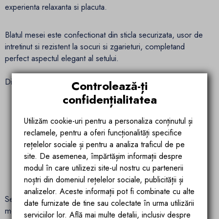
experienta relaxanta si placuta.
Blatul mesei este confectionat din sticla securizata, usor de
intretinut si rezistent la socuri si zgarieturi, completand
perfect aspectul elegant al setului.
Dimensiuni mobilier:
Controlează-ți
confidențialitatea
Canapea: 225 x 65 x 75 cm si 173 x 65 x 75 cm
Utilizăm cookie-uri pentru a personaliza conținutul și
Banca: 120 x 35 x 32 cm
reclamele, pentru a oferi funcționalități specifice
rețelelor sociale și pentru a analiza traficul de pe
Fotoliu: 66 x 66 x 75 cm
site. De asemenea, împărtășim informații despre
modul în care utilizezi site-ul nostru cu partenerii
Masa: 130 x 75 x 68 cm
noștri din domeniul rețelelor sociale, publicității și
analizelor. Aceste informații pot fi combinate cu alte
Setul Bali este alegerea ideala pentru cei care cauta un
date furnizate de tine sau colectate în urma utilizării
mobilier durabil, confortabil si usor de intretinut, perfect
serviciilor lor. Află mai multe detalii, inclusiv despre