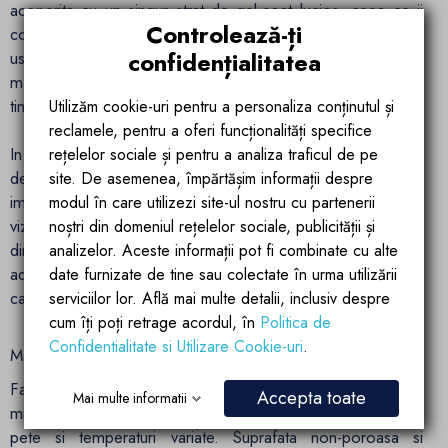
acoperita cu un singur strat de gel-coat lucios, ceea ce ii
Controlează-ți
confera stralucire uniforma, rezistenta sporita si o intretinere
confidențialitatea
usoara. Petele, urmele de apa si zgarieturile fine sunt mult
mai putin vizibile, iar aspectul estetic se mentine impecabil in
timp.
Utilizăm cookie-uri pentru a personaliza conținutul și
reclamele, pentru a oferi funcționalități specifice
In plus, modelul Carrara Arabescato nu este doar
rețelelor sociale și pentru a analiza traficul de pe
decorativ, ci si funcțional – ajuta la mascarea micilor
site. De asemenea, împărtășim informații despre
imperfectiuni de utilizare si confera un efect de textura
modul în care utilizezi site-ul nostru cu partenerii
vizuala, fara a incarca designul general. Acest finisaj face
noștri din domeniul rețelelor sociale, publicității și
din lavoarul Paola nu doar un element sanitar, ci o
analizelor. Aceste informații pot fi combinate cu alte
adevarata expresie de stil si rafinament, potrivita pentru cei
date furnizate de tine sau colectate în urma utilizării
care apreciaza detaliile luxoase si durabile.
serviciilor lor. Află mai multe detalii, inclusiv despre
cum îți poți retrage acordul, în
Politica de
Confidentialitate si Utilizare Cookie-uri
.
Material premium – compozit mineral antibacterian:
Fabricat din compozit mineral cu peste 90% particule
Accepta toate
Mai multe informatii
minerale, lavoarul este extrem de rezistent la zgarieturi,
pete si temperaturi variate. Suprafata non-poroasa si