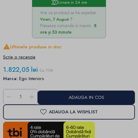
Livrare in 24 ore
Vrei ca produsul sa fie expediat
Vineri, 7 August
Plaseaza comanda in maxim
8
ore și 53 minute

Ultimele produse in stoc
Scrie o recenzie
1.822,05 lei
Cu TVA
Marca:
Ego Interiors
-
+
ADAUGA IN COS
ADAUGA LA WISHLIST