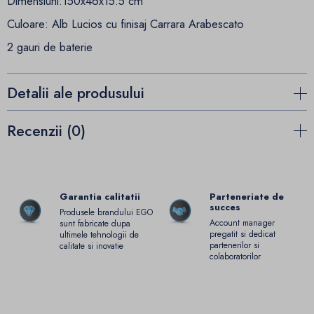
Dimensiuni:150x46x15.5 cm
Culoare: Alb Lucios cu finisaj Carrara Arabescato
2 gauri de baterie
Detalii ale produsului
Recenzii (0)
Garantia calitatii
Parteneriate de
succes
Produsele brandului EGO
Account manager
sunt fabricate dupa
pregatit si dedicat
ultimele tehnologii de
partenerilor si
calitate si inovatie
colaboratorilor