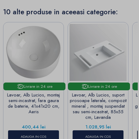
10 alte produse in aceeasi categorie:
Livrare in 24 ore
Livrare in 24 ore
Lavoar, Alb Lucios, montaj
Lavoar, Alb Lucios, suport
L
semi-incastrat, fara gaura
prosoape laterale, compozit
de baterie, 41x41x20 cm,
mineral , montaj suspendat
g
Aeris
sau semi-incastrat, 85x55
cm, Lavanda
Pret
Pret
400,44 lei
1.028,95 lei
ADAUGA IN COS
ADAUGA IN COS