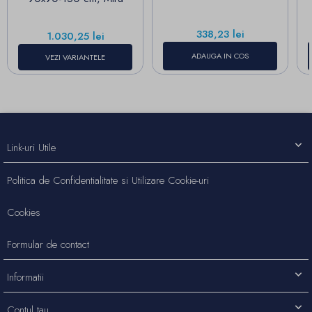
Pret
338,23 lei
Pret
1.030,25 lei
ADAUGA IN COS
VEZI VARIANTELE
Link-uri Utile
Politica de Confidentialitate si Utilizare Cookie-uri
Cookies
Formular de contact
Informatii
Contul tau