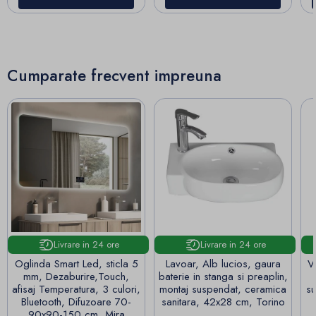
Cumparate frecvent impreuna
Livrare in 24 ore
Livrare in 24 ore
Oglinda Smart Led, sticla 5
Lavoar, Alb lucios, gaura
V
mm, Dezaburire,Touch,
baterie in stanga si preaplin,
afisaj Temperatura, 3 culori,
montaj suspendat, ceramica
su
Bluetooth, Difuzoare 70-
sanitara, 42x28 cm, Torino
90x90-150 cm, Mira