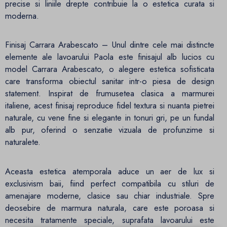
precise si liniile drepte contribuie la o estetica curata si
moderna.
Finisaj Carrara Arabescato – Unul dintre cele mai distincte
elemente ale lavoarului Paola este finisajul alb lucios cu
model Carrara Arabescato, o alegere estetica sofisticata
care transforma obiectul sanitar intr-o piesa de design
statement. Inspirat de frumusetea clasica a marmurei
italiene, acest finisaj reproduce fidel textura si nuanta pietrei
naturale, cu vene fine si elegante in tonuri gri, pe un fundal
alb pur, oferind o senzatie vizuala de profunzime si
naturalete.
Aceasta estetica atemporala aduce un aer de lux si
exclusivism baii, fiind perfect compatibila cu stiluri de
amenajare moderne, clasice sau chiar industriale. Spre
deosebire de marmura naturala, care este poroasa si
necesita tratamente speciale, suprafata lavoarului este