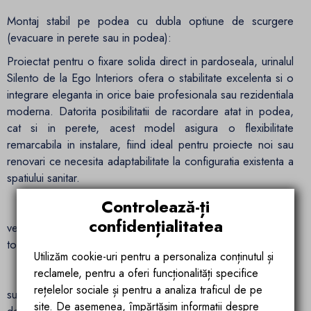
Montaj stabil pe podea cu dubla optiune de scurgere
(evacuare in perete sau in podea):
Proiectat pentru o fixare solida direct in pardoseala, urinalul
Silento de la Ego Interiors ofera o stabilitate excelenta si o
integrare eleganta in orice baie profesionala sau rezidentiala
moderna. Datorita posibilitatii de racordare atat in podea,
cat si in perete, acest model asigura o flexibilitate
remarcabila in instalare, fiind ideal pentru proiecte noi sau
renovari ce necesita adaptabilitate la configuratia existenta a
spatiului sanitar.
Controlează-ți
Dimensiuni echilibrate – 340x355x1000 mm: Designul
confidențialitatea
vertical si compact optimizeaza spatiul disponibil, oferind
totodata un confort sporit utilizatorului.
Utilizăm cookie-uri pentru a personaliza conținutul și
reclamele, pentru a oferi funcționalități specifice
Finisaj alb lucios, usor de curatat: Ceramica sanitara cu
rețelelor sociale și pentru a analiza traficul de pe
suprafata neteda respinge murdaria si bacteriile, fiind usor
site. De asemenea, împărtășim informații despre
de intretinut si mentinand un aspect stralucitor pe termen