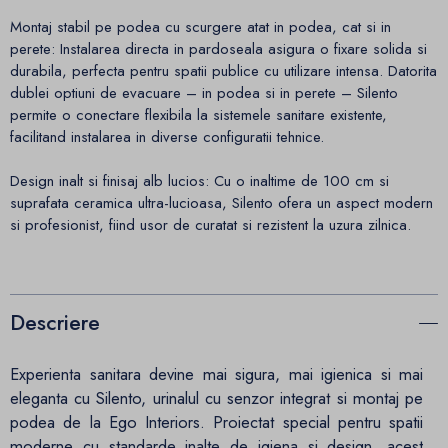
Montaj stabil pe podea cu scurgere atat in podea, cat si in
perete: Instalarea directa in pardoseala asigura o fixare solida si
durabila, perfecta pentru spatii publice cu utilizare intensa. Datorita
dublei optiuni de evacuare – in podea si in perete – Silento
permite o conectare flexibila la sistemele sanitare existente,
facilitand instalarea in diverse configuratii tehnice.
Design inalt si finisaj alb lucios: Cu o inaltime de 100 cm si
suprafata ceramica ultra-lucioasa, Silento ofera un aspect modern
si profesionist, fiind usor de curatat si rezistent la uzura zilnica.
Descriere
Experienta sanitara devine mai sigura, mai igienica si mai
eleganta cu Silento, urinalul cu senzor integrat si montaj pe
podea de la Ego Interiors. Proiectat special pentru spatii
moderne cu standarde inalte de igiena si design, acest