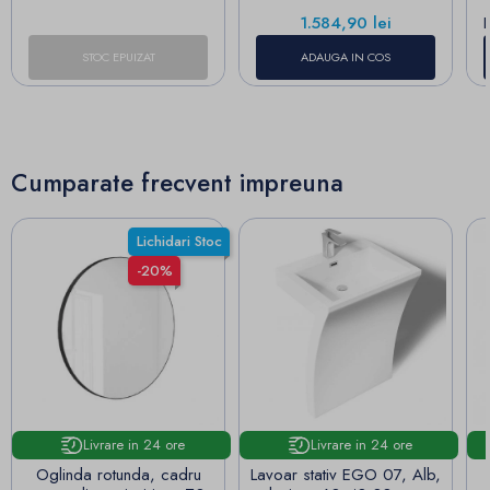
Pret
1.584,90 lei
STOC EPUIZAT
ADAUGA IN COS
Cumparate frecvent impreuna
Lichidari Stoc
-20%
Livrare in 24 ore
Livrare in 24 ore
Oglinda rotunda, cadru
Lavoar stativ EGO 07, Alb,