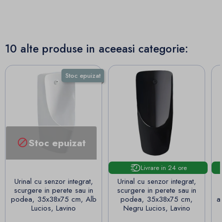
10 alte produse in aceeasi categorie:
Stoc epuizat
Stoc epuizat

Livrare in 24 ore
Urinal cu senzor integrat,
Urinal cu senzor integrat,
scurgere in perete sau in
scurgere in perete sau in
podea, 35x38x75 cm, Alb
podea, 35x38x75 cm,
a
Lucios, Lavino
Negru Lucios, Lavino