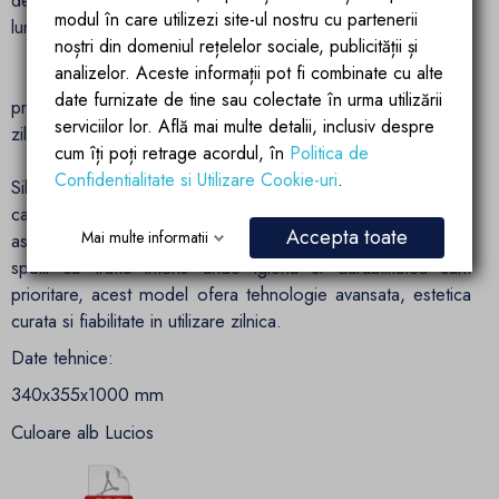
modul în care utilizezi site-ul nostru cu partenerii
lung.
noștri din domeniul rețelelor sociale, publicității și
analizelor. Aceste informații pot fi combinate cu alte
Durabilitate si calitate Ego Interiors: Fabricat din materiale
date furnizate de tine sau colectate în urma utilizării
premium, Silento este conceput pentru a face fata uzurii
serviciilor lor. Află mai multe detalii, inclusiv despre
zilnice intense, fara a compromite estetica sau performanta.
cum îți poți retrage acordul, în
Politica de
Confidentialitate si Utilizare Cookie-uri
.
Silento de la Ego Interiors este alegerea ideala pentru cei
care doresc un urinal modern, igienic si eficient, cu un
Accepta toate
Mai multe informatii
aspect elegant si montaj stabil pe podea. Perfect pentru
spatii cu trafic intens unde igiena si durabilitatea sunt
prioritare, acest model ofera tehnologie avansata, estetica
curata si fiabilitate in utilizare zilnica.
Date tehnice:
340x355x1000 mm
Culoare alb Lucios