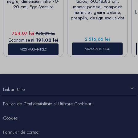
negru, dimensiuni intre 70-
lucios, 60x48x83 cm,
90 cm, Ego-Ventura
montaj podea, compozit
marmura, gaura baterie,
b
preaplin, design exclusivist
Pret
Pret de baza
764,07 lei
955,09 lei
Pret
2.516,66 lei
Economisesti
191.02 lei
ADAUGA IN COS
VEZI VARIANTELE
Link-uri Utile
Politica de Confidentialitate si Utilizare Cookie-uri
Cookies
Formular de contact