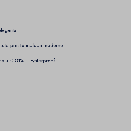
eleganta
nute prin tehnologii moderne
pa < 0.01% – waterproof