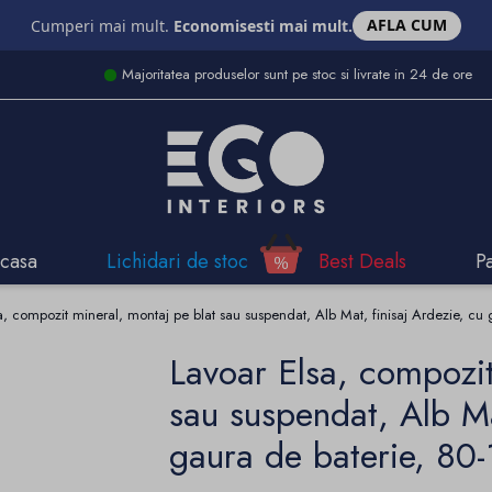
AFLA CUM
Cumperi mai mult.
Economisesti mai mult.
Majoritatea produselor sunt pe stoc si livrate in 24 de ore
casa
Lichidari de stoc
Best Deals
P
a, compozit mineral, montaj pe blat sau suspendat, Alb Mat, finisaj Ardezie, c
Lavoar Elsa, compozit
sau suspendat, Alb Ma
gaura de baterie, 80