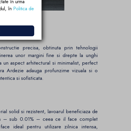
ctate în urma
rdul, în
Politica de
emporana
e
nstructie precisa, obtinuta prin tehnologii
nerea unor margini fine si drepte la unghi
ra un aspect arhitectural si minimalist, perfect
tura Ardezie adauga profunzime vizuala si o
entica si sofisticata.
al solid si rezistent, lavoarul beneficiaza de
a – sub 0.01% – ceea ce il face complet
face ideal pentru utilizare zilnica intensa,