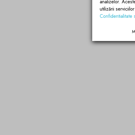
analizelor. Acest
utilizării servicii
Confidentialitate 
M