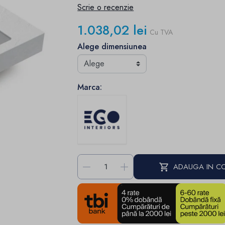
Scrie o recenzie
1.038,02 lei
Cu TVA
Alege dimensiunea
Marca:
-
+
ADAUGA IN C