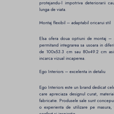
protejandu-l impotriva deteriorarii c
lunga de viata.
Montaj flexibil – adaptabil oricarui stil
Elsa ofera doua optiuni de montaj –
permitand integrarea sa usoara in diferit
de 100x53.3 cm sau 80x49.2 cm asigu
incarca vizual incaperea.
Ego Interiors – excelenta in detaliu
Ego Interiors este un brand dedicat cel
care apreciaza designul curat, materia
fabricatie. Produsele sale sunt concepu
o experienta de utilizare pe masura, 
confort si inspiratie.