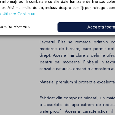
e informații pot fi combinate cu alte date furnizate de tine sau cole
lor lor. Află mai multe detalii, inclusiv despre cum îți poți retrage aco
si Utilizare Cookie-uri
.
Design tehnic avansat si estetica cont
Accepta toat
ai multe informatii
Lavoarul Elsa se remarca printr-o co
moderne de turnare, care permit obti
drept. Aceste linii clare si definite ofe
pentru bai moderne. Finisajul in tex
senzatie naturala, creand o atmosfera aut
Material premium si protectie excelenta
Fabricat din compozit mineral, un materi
o absorbtie de apa extrem de redus
waterproof. Aceasta caracteristica il 