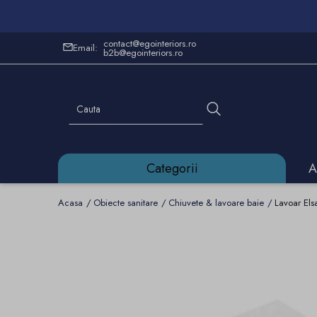
contact@egointeriors.ro
Email:
b2b@egointeriors.ro
Categorii
A
Acasa
Obiecte sanitare
Chiuvete & lavoare baie
Lavoar Els