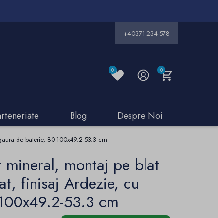
+40371-234-578
0
0
arteneriate
Blog
Despre Noi
u gaura de baterie, 80-100x49.2-53.3 cm
 mineral, montaj pe blat
t, finisaj Ardezie, cu
-100x49.2-53.3 cm