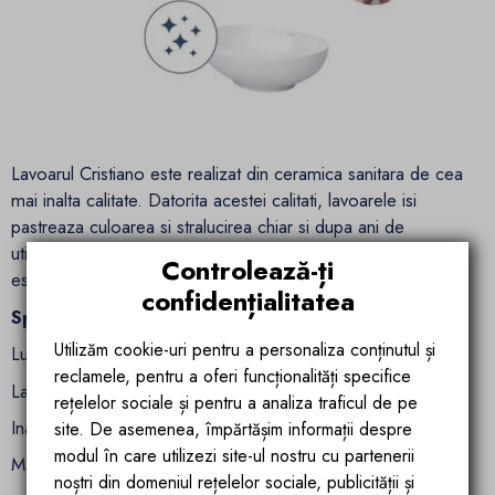
Lavoarul Cristiano este realizat din ceramica sanitara de cea
mai inalta calitate. Datorita acestei calitati, lavoarele isi
pastreaza culoarea si stralucirea chiar si dupa ani de
utilizare. Nuanta tuturor produselor din ceramica sanitara,
Controlează-ți
este pe deplin satisfacatoare!
confidențialitatea
Specificatii tehnice:
Utilizăm cookie-uri pentru a personaliza conținutul și
Lungime: 31 cm
reclamele, pentru a oferi funcționalități specifice
Latime: 31 cm
rețelelor sociale și pentru a analiza traficul de pe
Inaltime: 15.5 cm
site. De asemenea, împărtășim informații despre
modul în care utilizezi site-ul nostru cu partenerii
Material: ceramica sanitara
noștri din domeniul rețelelor sociale, publicității și