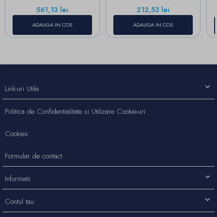
Pret
Pret
561,13 lei
212,53 lei
ADAUGA IN COS
ADAUGA IN COS
Link-uri Utile
Politica de Confidentialitate si Utilizare Cookie-uri
Cookies
Formular de contact
Informatii
Contul tau