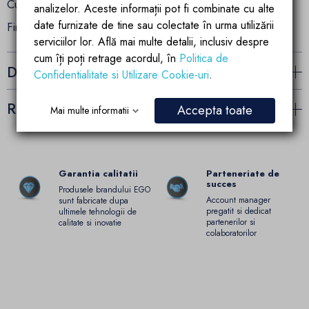
Culoare : Alb interior Auriu exterior.
analizelor. Aceste informații pot fi combinate cu alte
date furnizate de tine sau colectate în urma utilizării
Finisaj: Lucios
serviciilor lor. Află mai multe detalii, inclusiv despre
cum îți poți retrage acordul, în
Politica de
Detalii ale produsului
Confidentialitate si Utilizare Cookie-uri
.
Recenzii (0)
Accepta toate
Mai multe informatii
Garantia calitatii
Parteneriate de
succes
Produsele brandului EGO
Account manager
sunt fabricate dupa
pregatit si dedicat
ultimele tehnologii de
partenerilor si
calitate si inovatie
colaboratorilor