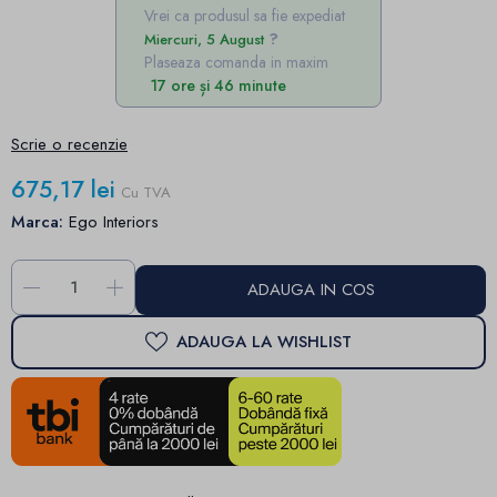
Vrei ca produsul sa fie expediat
Miercuri, 5 August
Plaseaza comanda in maxim
17 ore și 46 minute
Scrie o recenzie
675,17 lei
Cu TVA
Marca:
Ego Interiors
-
+
ADAUGA IN COS
ADAUGA LA WISHLIST