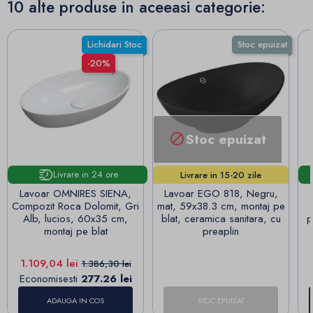
10 alte produse in aceeasi categorie:
Lichidari Stoc
Stoc epuizat
-20%
Stoc epuizat

Livrare in 24 ore
Livrare in 15-20 zile
lucrătoare!
Lavoar OMNIRES SIENA,
Lavoar EGO 818, Negru,
Compozit Roca Dolomit, Gri
mat, 59x38.3 cm, montaj pe
Alb, lucios, 60x35 cm,
blat, ceramica sanitara, cu
p
montaj pe blat
preaplin
Pret
Pret de baza
1.109,04 lei
1.386,30 lei
Economisesti
277.26 lei
ADAUGA IN COS
STOC EPUIZAT