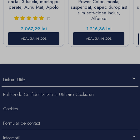
cada, 3 functii, montaj pe
Power Color, montaj
perete, Auriu Mat, Apolo
suspendat, capac duroplast
s
slim soft-close inclus,
Alfonso
(1)
Pret
Pret
2.067,29 lei
1.216,86 lei
ADAUGA IN COS
ADAUGA IN COS
Link-uri Utile
Politica de Confidentialitate si Utilizare Cookie-uri
Cookies
Formular de contact
Informatii