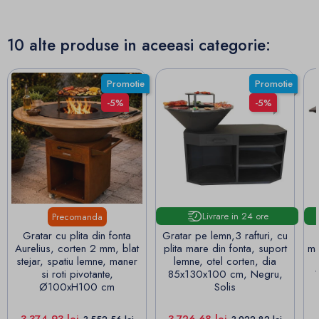
10 alte produse in aceeasi categorie:
Promotie
Promotie
-5%
-5%
Livrare in 24 ore
Precomanda
Gratar cu plita din fonta
Gratar pe lemn,3 rafturi, cu
Aurelius, corten 2 mm, blat
plita mare din fonta, suport
ma
stejar, spatiu lemne, maner
lemne, otel corten, dia
si roti pivotante,
85x130x100 cm, Negru,
Ø100xH100 cm
Solis
Pret
Pret de baza
Pret
Pret de baza