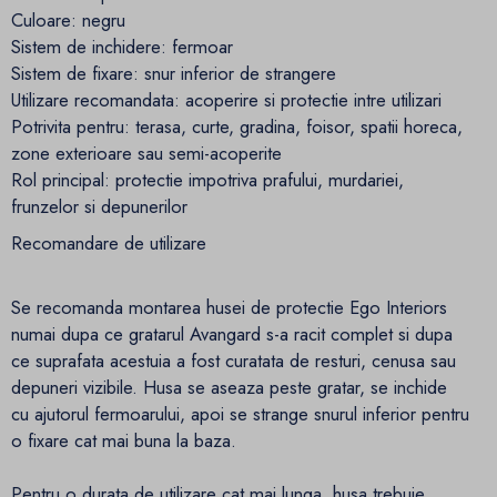
Culoare: negru
Sistem de inchidere: fermoar
Sistem de fixare: snur inferior de strangere
Utilizare recomandata: acoperire si protectie intre utilizari
Potrivita pentru: terasa, curte, gradina, foisor, spatii horeca,
zone exterioare sau semi-acoperite
Rol principal: protectie impotriva prafului, murdariei,
frunzelor si depunerilor
Recomandare de utilizare
Se recomanda montarea husei de protectie Ego Interiors
numai dupa ce gratarul Avangard s-a racit complet si dupa
ce suprafata acestuia a fost curatata de resturi, cenusa sau
depuneri vizibile. Husa se aseaza peste gratar, se inchide
cu ajutorul fermoarului, apoi se strange snurul inferior pentru
o fixare cat mai buna la baza.
Pentru o durata de utilizare cat mai lunga, husa trebuie