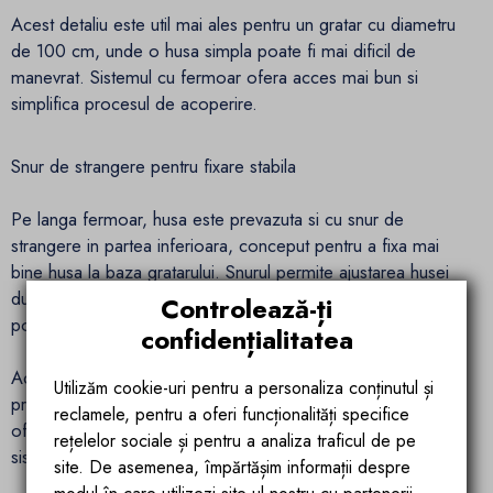
Acest detaliu este util mai ales pentru un gratar cu diametru
de 100 cm, unde o husa simpla poate fi mai dificil de
manevrat. Sistemul cu fermoar ofera acces mai bun si
simplifica procesul de acoperire.
Snur de strangere pentru fixare stabila
Pe langa fermoar, husa este prevazuta si cu snur de
strangere in partea inferioara, conceput pentru a fixa mai
bine husa la baza gratarului. Snurul permite ajustarea husei
dupa forma gratarului si ajuta la mentinerea acesteia in
Controlează-ți
pozitie.
confidențialitatea
Aceasta combinatie intre fermoar si snur face ca husa sa fie
Utilizăm cookie-uri pentru a personaliza conținutul și
practica, usor de folosit si potrivita pentru utilizare frecventa,
reclamele, pentru a oferi funcționalități specifice
oferind o acoperire mai bine asezata fata de o husa fara
rețelelor sociale și pentru a analiza traficul de pe
sistem de fixare.
site. De asemenea, împărtășim informații despre