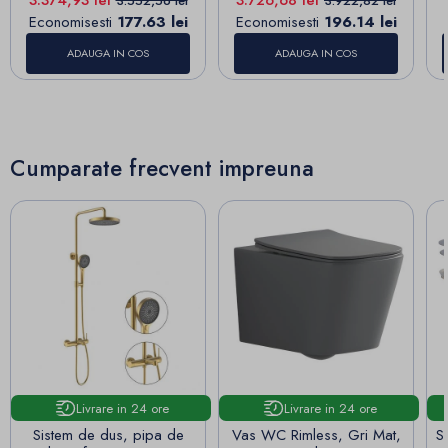
3.374,93 lei
3.726,68 lei
3.552,56 lei
3.922,82 lei
Economisesti
177.63 lei
Economisesti
196.14 lei
ADAUGA IN COS
ADAUGA IN COS
Cumparate frecvent impreuna
Livrare in 24 ore
Livrare in 24 ore
Sistem de dus, pipa de
Vas WC Rimless, Gri Mat,
S