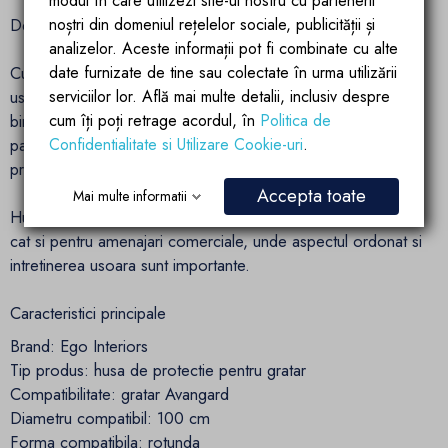
modul în care utilizezi site-ul nostru cu partenerii
Design negru, discret si elegant
noștri din domeniul rețelelor sociale, publicității și
analizelor. Aceste informații pot fi combinate cu alte
Culoarea neagra ofera husei un aspect modern si versatil,
date furnizate de tine sau colectate în urma utilizării
usor de integrat in orice decor exterior. Se potriveste foarte
serviciilor lor. Află mai multe detalii, inclusiv despre
bine cu designul gratarului Avangard si contribuie la
cum îți poți retrage acordul, în
Politica de
pastrarea unei imagini curate in zona in care este amplasat
Confidentialitate si Utilizare Cookie-uri
.
produsul.
Accepta toate
Mai multe informatii
Husa Ego Interiors este potrivita atat pentru spatii private,
cat si pentru amenajari comerciale, unde aspectul ordonat si
intretinerea usoara sunt importante.
Caracteristici principale
Brand: Ego Interiors
Tip produs: husa de protectie pentru gratar
Compatibilitate: gratar Avangard
Diametru compatibil: 100 cm
Forma compatibila: rotunda