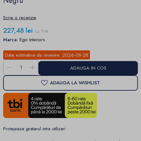
Negru
Scrie o recenzie
227,48 lei
Cu TVA
Marca:
Ego Interiors
Data estimativa de revenire:
2026-08-28
-
+
ADAUGA IN COS
ADAUGA LA WISHLIST
Protejeaza gratarul intre utilizari