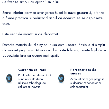
Se fixeaza simplu cu ajutorul snurului
Snurul inferior permite strangerea husei la baza gratarului, oferind
o fixare practica si reducand riscul ca aceasta sa se deplaseze
usor.
Este usor de montat si de depozitat
Datorita materialului din nylon, husa este usoara, flexibila si simplu
de asezat pe gratar. Atunci cand nu este folosita, poate fi pliata si
depozitata fara sa ocupe mult spatiu.
Garantia calitatii
Parteneriate de
succes
Produsele brandului EGO
Account manager pregatit
sunt fabricate dupa
si dedicat partenerilor si
ultimele tehnologii de
colaboratorilor
calitate si inovatie