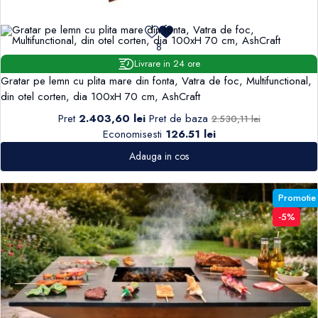
8
Livrare in 24 ore
Gratar pe lemn cu plita mare din fonta, Vatra de foc, Multifunctional,
din otel corten, dia 100xH 70 cm, AshCraft
Pret
2.403,60 lei
Pret de baza
2.530,11 lei
Economisesti
126.51 lei
Adauga in cos
Promotie
-5%