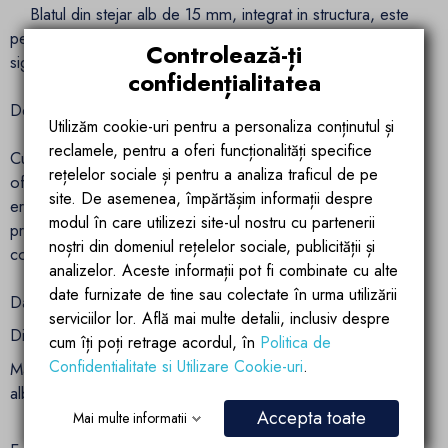
Blatul din stejar alb de 15 mm, integrat in structura, este
perfect pentru pregatirea si servirea alimentelor, oferind
Controlează-ți
siguranta si confort.
confidențialitatea
Design functional si versatil
Utilizăm cookie-uri pentru a personaliza conținutul și
reclamele, pentru a oferi funcționalități specifice
Cu un diametru de 100 cm si o inaltime de 90 cm, gratarul
rețelelor sociale și pentru a analiza traficul de pe
ofera o suprafata de gatit generoasa din fonta si o pozitie
site. De asemenea, împărtășim informații despre
ergonomica. Designul modern si detaliile atent gandite,
modul în care utilizezi site-ul nostru cu partenerii
precum mecanismul de reglare a fluxului de aer, permit un
noștri din domeniul rețelelor sociale, publicității și
control eficient al flacarii si o utilizare adaptata nevoilor tale.
analizelor. Aceste informații pot fi combinate cu alte
date furnizate de tine sau colectate în urma utilizării
Date tehnice:
serviciilor lor. Află mai multe detalii, inclusiv despre
Dimensiuni: Ø 100 cm × H 90 cm
cum îți poți retrage acordul, în
Politica de
Confidentialitate si Utilizare Cookie-uri
.
Material: Otel Corten | Plita din fonta: 6 mm | Blat din stejar
alb: 15 mm
Accepta toate
Mai multe informatii