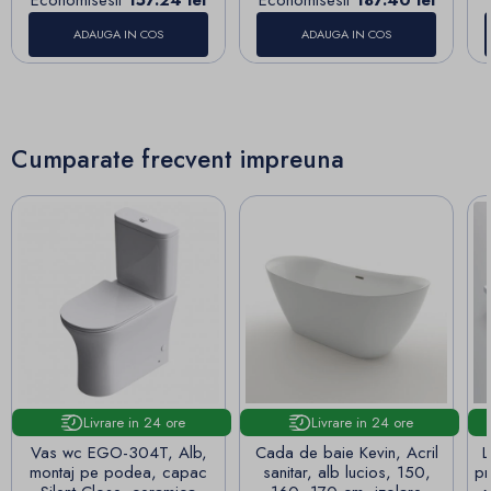
ADAUGA IN COS
ADAUGA IN COS
Cumparate frecvent impreuna
Livrare in 24 ore
Livrare in 24 ore
Vas wc EGO-304T, Alb,
Cada de baie Kevin, Acril
L
montaj pe podea, capac
sanitar, alb lucios, 150,
pr