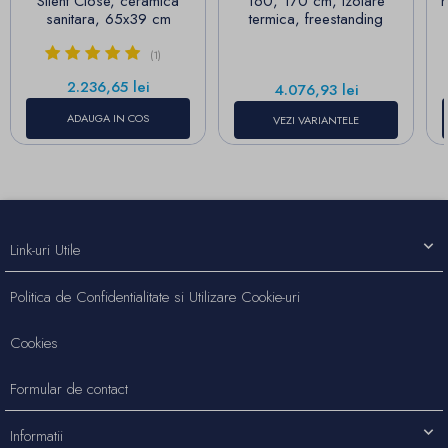
Silent Close, ceramica
160, 170 cm, izolare
m
sanitara, 65x39 cm
termica, freestanding
(1)
Pret
2.236,65 lei
Pret
4.076,93 lei
ADAUGA IN COS
VEZI VARIANTELE
Link-uri Utile
Politica de Confidentialitate si Utilizare Cookie-uri
Cookies
Formular de contact
Informatii