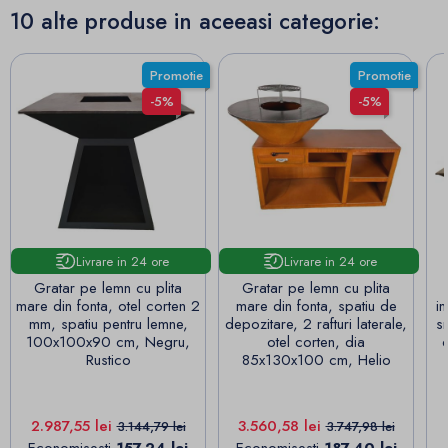
10 alte produse in aceeasi categorie:
Promotie
Promotie
-5%
-5%
Livrare in 24 ore
Livrare in 24 ore
Gratar pe lemn cu plita
Gratar pe lemn cu plita
mare din fonta, otel corten 2
mare din fonta, spatiu de
i
mm, spatiu pentru lemne,
depozitare, 2 rafturi laterale,
sn
100x100x90 cm, Negru,
otel corten, dia
Rustico
85x130x100 cm, Helio
Pret
Pret de baza
Pret
Pret de baza
2.987,55 lei
3.560,58 lei
3.144,79 lei
3.747,98 lei
Economisesti
157.24 lei
Economisesti
187.40 lei