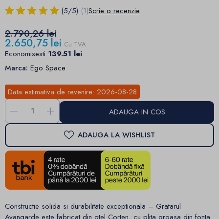
(
5
/
5
)
(1)
Scrie o recenzie
2.790,26 lei
2.650,75 lei
Cu TVA
Economisesti
139.51 lei
Marca:
Ego Space
Data estimativa de revenire:
2026-08-28
-
+
ADAUGA IN COS
ADAUGA LA WISHLIST
Constructie solida si durabilitate exceptionala – Gratarul
Avangarde este fabricat din otel Corten, cu plita groasa din fonta