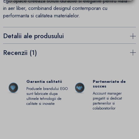
Ego Space creeaza solutii durabile si elegante pentru viata
in aer liber, combinand designul contemporan cu
performanta si calitatea materialelor.
Detalii ale produsului
Recenzii (1)
Garantia calitatii
Parteneriate de
succes
Produsele brandului EGO
Account manager
sunt fabricate dupa
pregatit si dedicat
ultimele tehnologii de
partenerilor si
calitate si inovatie
colaboratorilor