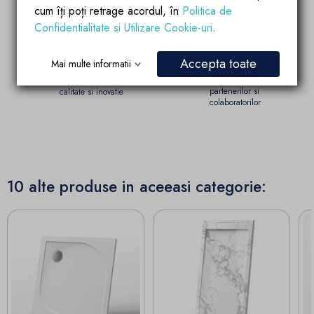
cum îți poți retrage acordul, în
Politica de
Confidentialitate si Utilizare Cookie-uri
.
Garantia calitatii
Parteneriate de
succes
Produsele brandului EGO
Accepta toate
Mai multe informatii
Account manager
sunt fabricate dupa
pregatit si dedicat
ultimele tehnologii de
partenerilor si
calitate si inovatie
colaboratorilor
10 alte produse in aceeasi categorie: