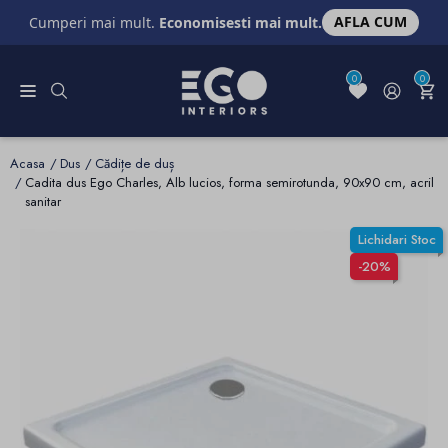
AFLA CUM
Cumperi mai mult.
Economisesti mai mult.
0
0
Acasa
Dus
Cădițe de duș
Cadita dus Ego Charles, Alb lucios, forma semirotunda, 90x90 cm, acril
sanitar
Lichidari Stoc
-20%