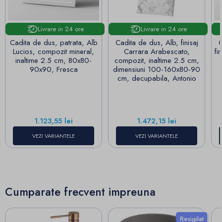
Livrare in 24 ore
Livrare in 24 ore
Cadita de dus, patrata, Alb
Cadita de dus, Alb, finisaj
C
Lucios, compozit mineral,
Carrara Arabescato,
fi
inaltime 2.5 cm, 80x80-
compozit, inaltime 2.5 cm,
90x90, Fresca
dimensiuni 100-160x80-90
cm, decupabila, Antonio
Pret
Pret
1.123,55 lei
1.472,15 lei
VEZI VARIANTELE
VEZI VARIANTELE
Cumparate frecvent impreuna
Resigilat