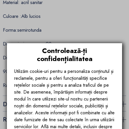
Material: acril sanitar
Culoare :Alb lucios
Forma:semirotunda
Dimensiuni scurgere: 90 mm
Controlează-ți
confidențialitatea
Dimensiuni disponibile:
Utilizăm cookie-uri pentru a personaliza conținutul și
90x90x5 cm greutate: 26 kg
reclamele, pentru a oferi funcționalități specifice
rețelelor sociale și pentru a analiza traficul de pe
Raza cadita: 55 cm
site. De asemenea, împărtășim informații despre
modul în care utilizezi site-ul nostru cu partenerii
Detalii ale produsului
noștri din domeniul rețelelor sociale, publicității și
analizelor. Aceste informații pot fi combinate cu alte
Recenzii (0)
date furnizate de tine sau colectate în urma utilizării
serviciilor lor. Află mai multe detalii, inclusiv despre