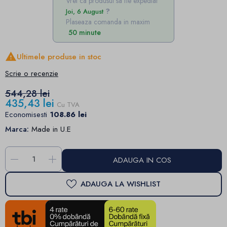
Vrei ca produsul sa fie expediat
Joi, 6 August
Plaseaza comanda in maxim
50 minute

Ultimele produse in stoc
Scrie o recenzie
544,28 lei
435,43 lei
Cu TVA
Economisesti
108.86 lei
Marca:
Made in U.E
-
+
ADAUGA IN COS
ADAUGA LA WISHLIST