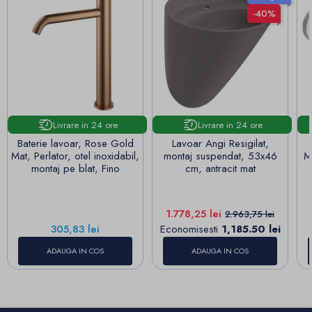
-40%
Livrare in 24 ore
Livrare in 24 ore
Baterie lavoar, Rose Gold
Lavoar Angi Resigilat,
Mat, Perlator, otel inoxidabil,
montaj suspendat, 53x46
Ma
montaj pe blat, Fino
cm, antracit mat
Pret
Pret de baza
1.778,25 lei
2.963,75 lei
Pret
305,83 lei
Economisesti
1,185.50 lei
ADAUGA IN COS
ADAUGA IN COS