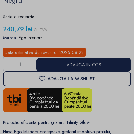
Negru
Scrie o recenzie
240,79 lei
Cu TVA
Marca:
Ego Interiors
Data estimativa de revenire:
2026-08-28
-
+
ADAUGA IN COS
ADAUGA LA WISHLIST
Protectie eficienta pentru gratarul Infinity Glow
Husa Ego Interiors protejeaza gratarul impotriva prafului,