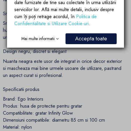
date furnizate de tine sau colectate în urma utilizării
serviciilor lor. Află mai multe detalii, inclusiv despre
Snur inferior pentru stabilitate sporita
cum îți poți retrage acordul, în
Politica de
Snurul de strangere din partea de jos permite ajustarea
Confidentialitate si Utilizare Cookie-uri
.
husei in jurul bazei gratarului, oferind o fixare mai sigura si
un aspect mai bine asezat.
Accepta toate
Mai multe informatii
Design negru, discret si elegant
Nuanta neagra este usor de integrat in orice decor exterior
si mascheaza mai bine urmele usoare de utilizare, pastrand
un aspect curat si profesional.
Specificatii produs
Brand: Ego Interiors
Produs: husa de protectie pentru gratar
Compatibilitate: gratar Infinity Glow
Dimensiuni compatibile: diametru 85 cm si 100 cm
Material: nylon