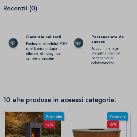
Recenzii (0)
Garantia calitatii
Parteneriate de
succes
Produsele brandului EGO
Account manager
sunt fabricate dupa
pregatit si dedicat
ultimele tehnologii de
partenerilor si
calitate si inovatie
colaboratorilor
10 alte produse in aceeasi categorie:
Promotie
Promotie
-5%
-5%