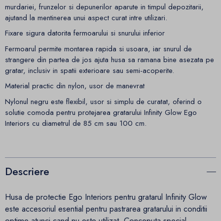
murdariei, frunzelor si depunerilor aparute in timpul depozitarii,
ajutand la mentinerea unui aspect curat intre utilizari.
Fixare sigura datorita fermoarului si snurului inferior
Fermoarul permite montarea rapida si usoara, iar snurul de
strangere din partea de jos ajuta husa sa ramana bine asezata pe
gratar, inclusiv in spatii exterioare sau semi-acoperite.
Material practic din nylon, usor de manevrat
Nylonul negru este flexibil, usor si simplu de curatat, oferind o
solutie comoda pentru protejarea gratarului Infinity Glow Ego
Interiors cu diametrul de 85 cm sau 100 cm.
Descriere
Husa de protectie Ego Interiors pentru gratarul Infinity Glow
este accesoriul esential pentru pastrarea gratarului in conditii
optime atunci cand nu este utilizat. Conceputa special