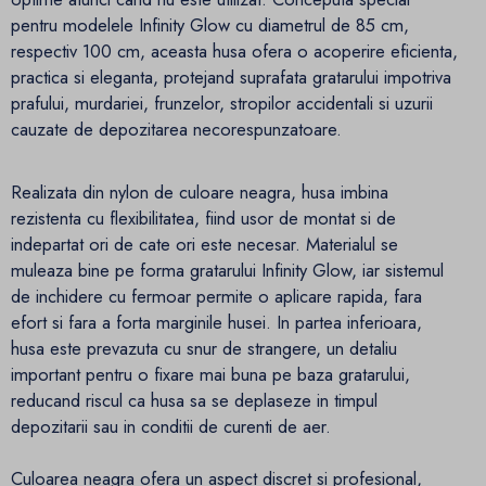
pentru modelele Infinity Glow cu diametrul de 85 cm,
respectiv 100 cm, aceasta husa ofera o acoperire eficienta,
practica si eleganta, protejand suprafata gratarului impotriva
prafului, murdariei, frunzelor, stropilor accidentali si uzurii
cauzate de depozitarea necorespunzatoare.
Realizata din nylon de culoare neagra, husa imbina
rezistenta cu flexibilitatea, fiind usor de montat si de
indepartat ori de cate ori este necesar. Materialul se
muleaza bine pe forma gratarului Infinity Glow, iar sistemul
de inchidere cu fermoar permite o aplicare rapida, fara
efort si fara a forta marginile husei. In partea inferioara,
husa este prevazuta cu snur de strangere, un detaliu
important pentru o fixare mai buna pe baza gratarului,
reducand riscul ca husa sa se deplaseze in timpul
depozitarii sau in conditii de curenti de aer.
Culoarea neagra ofera un aspect discret si profesional,