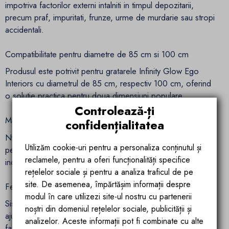
impotriva factorilor externi intalniti in timpul depozitarii,
precum praf, impuritati, frunze, urme de murdarie sau stropi
accidentali.
Compatibilitate pentru diametre de 85 cm si 100 cm
Produsul este potrivit pentru gratarele Infinity Glow Ego
Interiors cu diametrul de 85 cm, respectiv 100 cm, oferind
o solutie practica pentru doua dimensiuni populare.
Controlează-ți
Material din nylon usor si practic
confidențialitatea
Nylonul este un material flexibil, usor de manevrat si potrivit
Utilizăm cookie-uri pentru a personaliza conținutul și
pentru o husa de protectie care trebuie montata si
reclamele, pentru a oferi funcționalități specifice
indepartata rapid, fara complicatii.
rețelelor sociale și pentru a analiza traficul de pe
site. De asemenea, împărtășim informații despre
Fermoar pentru utilizare comoda
modul în care utilizezi site-ul nostru cu partenerii
Sistemul cu fermoar faciliteaza imbracarea gratarului,
noștri din domeniul rețelelor sociale, publicității și
ajutand la o fixare corecta si la o utilizare mai confortabila
analizelor. Aceste informații pot fi combinate cu alte
fata de o husa simpla, fara deschidere laterala.