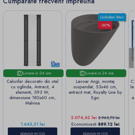
Cumparate frecvent impreuna
Lichidari Stoc
-30%
Livrare in 24 ore
Livrare in 24 ore
Calorifer decorativ din otel
Lavoar Angi, montaj
Ca
cu oglinda, Antracit, 4
suspendat, 53x46 cm,
la
elementi, 593 W,
antracit mat, Royalty Line by
dimensiune 180x60 cm,
Ego
a
Malvina
Pret
Pret de baza
2.074,62 lei
2.963,75 lei
Pret
1.643,21 lei
Economisesti
889.12 lei
ADAUGA IN COS
ADAUGA IN COS