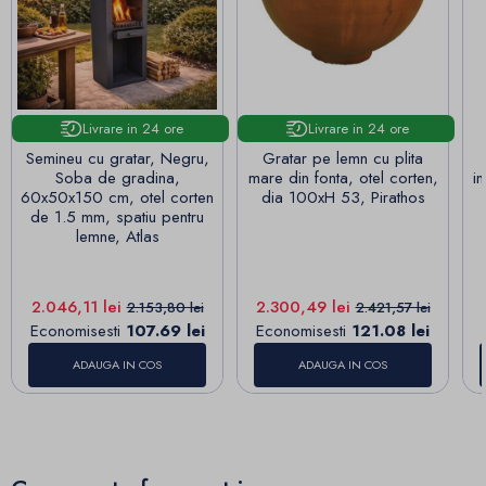
Livrare in 24 ore
Livrare in 24 ore
Semineu cu gratar, Negru,
Gratar pe lemn cu plita
Soba de gradina,
mare din fonta, otel corten,
i
60x50x150 cm, otel corten
dia 100xH 53, Pirathos
de 1.5 mm, spatiu pentru
lemne, Atlas
Pret
Pret de baza
Pret
Pret de baza
2.046,11 lei
2.300,49 lei
2.153,80 lei
2.421,57 lei
Economisesti
107.69 lei
Economisesti
121.08 lei
ADAUGA IN COS
ADAUGA IN COS