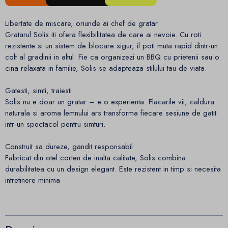
Libertate de miscare, oriunde ai chef de gratar
Gratarul Solis iti ofera flexibilitatea de care ai nevoie. Cu roti
rezistente si un sistem de blocare sigur, il poti muta rapid dintr-un
colt al gradinii in altul. Fie ca organizezi un BBQ cu prietenii sau o
cina relaxata in familie, Solis se adapteaza stilului tau de viata.
Gatesti, simti, traiesti
Solis nu e doar un gratar – e o experienta. Flacarile vii, caldura
naturala si aroma lemnului ars transforma fiecare sesiune de gatit
intr-un spectacol pentru simturi.
Construit sa dureze, gandit responsabil
Fabricat din otel corten de inalta calitate, Solis combina
durabilitatea cu un design elegant. Este rezistent in timp si necesita
intretinere minima