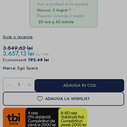
Vrei ca produsul sa fie expediat
Miercuri, 5 August
Plaseaza comanda in maxim
20 ore și 45 minute
Scrie o recenzie
3.849,62 lei
3.657,13 lei
Cu TVA
Economisesti
192.48 lei
Marca:
Ego Space
-
+
ADAUGA IN COS
ADAUGA LA WISHLIST