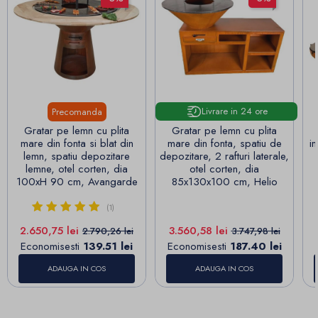
Livrare in 24 ore
Precomanda
Gratar pe lemn cu plita
Gratar pe lemn cu plita
mare din fonta si blat din
mare din fonta, spatiu de
i
lemn, spatiu depozitare
depozitare, 2 rafturi laterale,
lemne, otel corten, dia
otel corten, dia
100xH 90 cm, Avangarde
85x130x100 cm, Helio
(1)
Pret
Pret de baza
Pret
Pret de baza
2.650,75 lei
3.560,58 lei
2.790,26 lei
3.747,98 lei
Economisesti
139.51 lei
Economisesti
187.40 lei
ADAUGA IN COS
ADAUGA IN COS