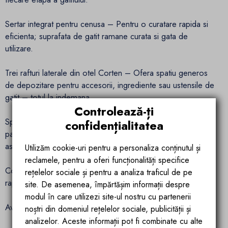
Sertar integrat pentru cenusa – Pentru o curatare rapida si
eficienta; suprafata de gatit ramane curata si gata de
utilizare.
Trei rafturi laterale din otel Corten – Ofera spatiu generos
de depozitare pentru accesorii, ingrediente sau ustensile de
gatit – totul la indemana.
Controlează-ți
Spatiu mare pentru depozitarea lemnelor – Permite
confidențialitatea
pastrarea ordonata a lemnelor de foc si contribuie la un
aspect general ingrijit.
Utilizăm cookie-uri pentru a personaliza conținutul și
reclamele, pentru a oferi funcționalități specifice
Compartiment central pentru ustensile – Ideal pentru acces
rețelelor sociale și pentru a analiza traficul de pe
rapid la cele mai importante instrumente de gatit.
site. De asemenea, împărtășim informații despre
modul în care utilizezi site-ul nostru cu partenerii
Avantaje esentiale
noștri din domeniul rețelelor sociale, publicității și
analizelor. Aceste informații pot fi combinate cu alte