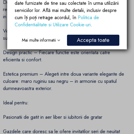
Durabilitate exceptionala – Otelul Corten este extrem de
date furnizate de tine sau colectate în urma utilizării
rezistent la intemperii, la coroziune si devine tot mai frumos
serviciilor lor. Află mai multe detalii, inclusiv despre
in timp datorita patinei sale naturale.
cum îți poți retrage acordul, în
Politica de
Confidentialitate si Utilizare Cookie-uri
.
Versatilitate maxima – Potrivit atat pentru gratar, cat si ca
sursa de caldura atmosferica in serile racoroase.
Accepta toate
Mai multe informatii
Design practic – Fiecare functie este orientata catre
eficienta si confort.
Estetica premium – Alegeti intre doua variante elegante de
culoare: maro ruginiu sau negru – in armonie cu spatiul
dumneavoastra exterior.
Ideal pentru:
Pasionatii de gatit in aer liber si iubitorii de gratar
Gazdele care doresc sa le ofere invitatilor seri de neuitat