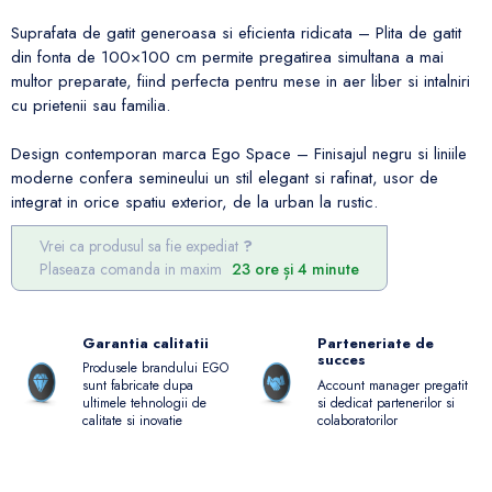
Suprafata de gatit generoasa si eficienta ridicata – Plita de gatit
din fonta de 100×100 cm permite pregatirea simultana a mai
multor preparate, fiind perfecta pentru mese in aer liber si intalniri
cu prietenii sau familia.
Design contemporan marca Ego Space – Finisajul negru si liniile
moderne confera semineului un stil elegant si rafinat, usor de
integrat in orice spatiu exterior, de la urban la rustic.
Vrei ca produsul sa fie expediat
Plaseaza comanda in maxim
23 ore și 4 minute
Garantia calitatii
Parteneriate de
succes
Produsele brandului EGO
Account manager pregatit
sunt fabricate dupa
si dedicat partenerilor si
ultimele tehnologii de
colaboratorilor
calitate si inovatie