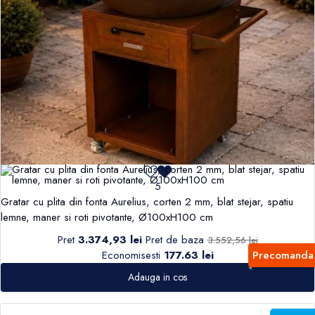
5
Gratar cu plita din fonta Aurelius, corten 2 mm, blat stejar, spatiu
lemne, maner si roti pivotante, Ø100xH100 cm
Pret
3.374,93 lei
Pret de baza
3.552,56 lei
Economisesti
177.63 lei
Precomanda
Adauga in cos