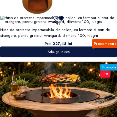
0
Husa de protectie impermeabila din nailon, cu fermoar si snur de
strangere, pentru gratarul Avangard, diametru 100, Negru
Pret
227,48 lei
Precomanda
Adauga in cos
Promotie
-5%