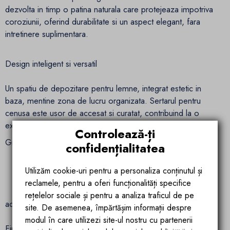
dezvolta in timp o patina naturala care protejeaza impotriva
coroziunii, oferind durabilitate si un aspect elegant, fara
intretinere suplimentara.
Design inteligent si versatil
Un spatiu de depozitare pentru lemne, integrat estetic in
baza, mentine zona de lucru organizata. Sertarul pentru
cenusa este usor de accesat si curatat, contribuind la o
experienta practica si curata.
Controlează-ți
Gratarul este disponibil in doua dimensiuni:
confidențialitatea
D1000 x H1000 mm – pentru un impact vizual puternic
Utilizăm cookie-uri pentru a personaliza conținutul și
reclamele, pentru a oferi funcționalități specifice
D850 x H1000 mm – pentru spatii mai restranse, cu
rețelelor sociale și pentru a analiza traficul de pe
aceeasi functionalitate
site. De asemenea, împărtășim informații despre
modul în care utilizezi site-ul nostru cu partenerii
Finisaje disponibile: Negru si Rust (patina naturala)