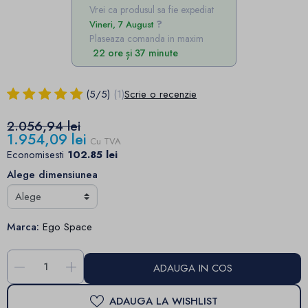
Vrei ca produsul sa fie expediat
Vineri, 7 August
Plaseaza comanda in maxim
22 ore și 37 minute
(
5
/
5
)
(1)
Scrie o recenzie
2.056,94 lei
1.954,09 lei
Cu TVA
Economisesti
102.85 lei
Alege dimensiunea
Marca:
Ego Space
-
+
ADAUGA IN COS
ADAUGA LA WISHLIST