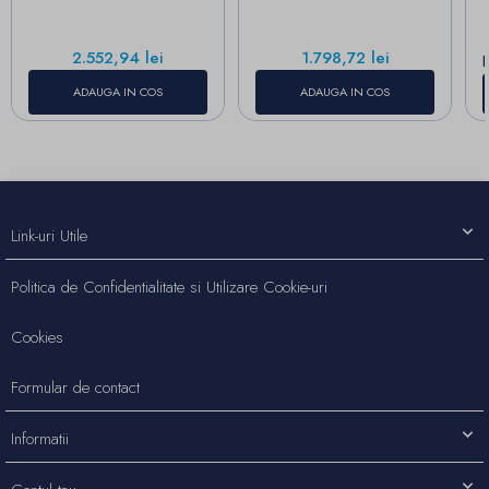
P
Pret
Pret
2.552,94 lei
1.798,72 lei
ADAUGA IN COS
ADAUGA IN COS
Link-uri Utile
Politica de Confidentialitate si Utilizare Cookie-uri
Cookies
Formular de contact
Informatii