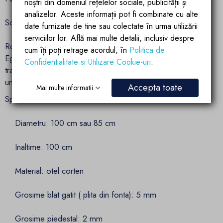
noștri din domeniul rețelelor sociale, publicității și
analizelor. Aceste informații pot fi combinate cu alte
Solutia ideala pentru spatii exterioare elegante
date furnizate de tine sau colectate în urma utilizării
serviciilor lor. Află mai multe detalii, inclusiv despre
Robust, versatil si usor de intretinut, acest gratar semnat
cum îți poți retrage acordul, în
Politica de
Ego Space aduce echilibru intre design si performanta,
Confidentialitate si Utilizare Cookie-uri
.
transformand orice terasa, gradina sau zona HoReCa intr-
un loc memorabil.
Accepta toate
Mai multe informatii
Specificatii tehnice
Diametru: 100 cm sau 85 cm
Inaltime: 100 cm
Material: otel corten
Grosime blat gatit ( plita din fonta): 5 mm
Grosime piedestal: 2 mm