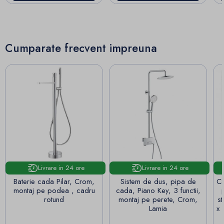
Cumparate frecvent impreuna
Livrare in 24 ore
Livrare in 24 ore
Baterie cada Pilar, Crom,
Sistem de dus, pipa de
Ca
montaj pe podea , cadru
cada, Piano Key, 3 functii,
rotund
montaj pe perete, Crom,
st
Lamia
x 