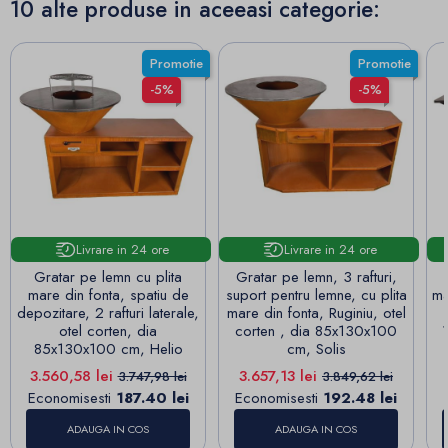
10 alte produse in aceeasi categorie:
Promotie
Promotie
-5%
-5%
Livrare in 24 ore
Livrare in 24 ore
Gratar pe lemn cu plita
Gratar pe lemn, 3 rafturi,
mare din fonta, spatiu de
suport pentru lemne, cu plita
ma
depozitare, 2 rafturi laterale,
mare din fonta, Ruginiu, otel
otel corten, dia
corten , dia 85x130x100
85x130x100 cm, Helio
cm, Solis
Pret
Pret de baza
Pret
Pret de baza
3.560,58 lei
3.657,13 lei
3.747,98 lei
3.849,62 lei
Economisesti
187.40 lei
Economisesti
192.48 lei
ADAUGA IN COS
ADAUGA IN COS