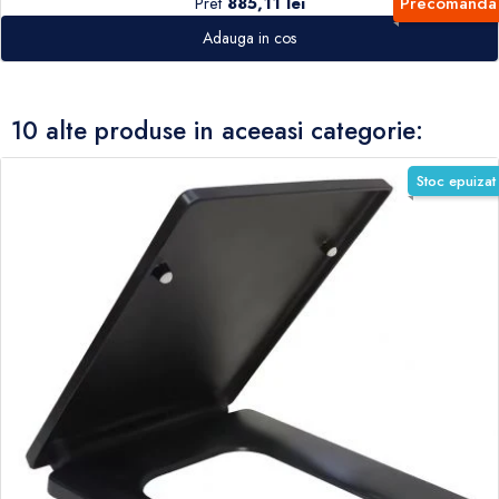
Pret
885,11 lei
Precomanda
Adauga in cos
10 alte produse in aceeasi categorie:
Stoc epuizat