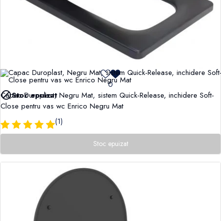
0

Stoc epuizat
Capac Duroplast, Negru Mat, sistem Quick-Release, inchidere Soft-
Close pentru vas wc Enrico Negru Mat
(1)
Stoc epuizat