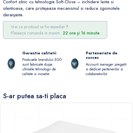
Confort zilnic cu tehnologie Soft-Close – inchidere lenta si
silentioasa, care protejeaza mecanismul si reduce zgomotele
deranjante.
Vrei ca produsul sa fie expediat
Plaseaza comanda in maxim
22 ore și 16 minute
Garantia calitatii
Parteneriate de
succes
Produsele brandului EGO
Account manager pregatit
sunt fabricate dupa
si dedicat partenerilor si
ultimele tehnologii de
colaboratorilor
calitate si inovatie
S-ar putea sa-ti placa