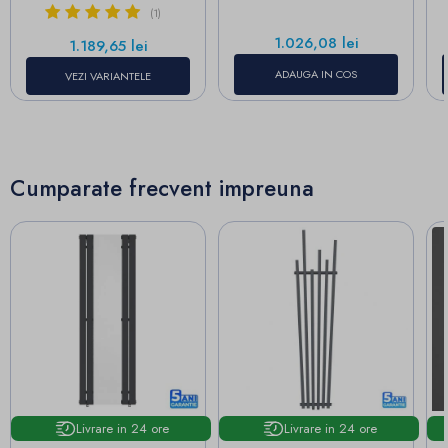
(1)
Pret
1.026,08 lei
Pret
1.189,65 lei
ADAUGA IN COS
VEZI VARIANTELE
Cumparate frecvent impreuna
Livrare in 24 ore
Livrare in 24 ore