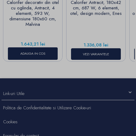
Calorifer decorativ din otel
Calorifer Antracit, 180x42
cu oglinda, Antracit, 4
cm, 687 W, 6 elementi,
elementi, 593 W,
otel, design modern, Enes
o
dimensiune 180x60 cm,
Malvina
Pret
1.643,21 lei
Pret
1.336,08 lei
ADAUGA IN COS
VEZI VARIANTELE
Link-uri Utile
Politica de Confidentialitate si Utilizare Cookie-uri
Cookies
Formular de contact