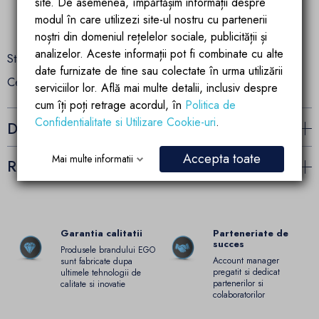
site. De asemenea, împărtășim informații despre
modul în care utilizezi site-ul nostru cu partenerii
noștri din domeniul rețelelor sociale, publicității și
analizelor. Aceste informații pot fi combinate cu alte
Standardul radiatoarelor noastre este de EN442.
date furnizate de tine sau colectate în urma utilizării
Certificat ISO- ISO9001 si ISO14001.
serviciilor lor. Află mai multe detalii, inclusiv despre
cum îți poți retrage acordul, în
Politica de
Confidentialitate si Utilizare Cookie-uri
.
Detalii ale produsului
Accepta toate
Mai multe informatii
Recenzii (0)
Garantia calitatii
Parteneriate de
succes
Produsele brandului EGO
Account manager
sunt fabricate dupa
pregatit si dedicat
ultimele tehnologii de
partenerilor si
calitate si inovatie
colaboratorilor