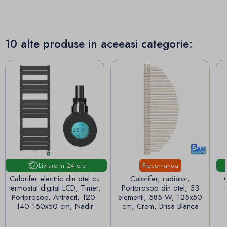
10 alte produse in aceeasi categorie:
Livrare in 24 ore
Precomanda
Calorifer electric din otel cu
Calorifer, radiator,
C
termostat digital LCD, Timer,
Portprosop din otel, 33
Portprosop, Antracit, 120-
elementi, 585 W, 125x50
140-160x50 cm, Nadir
cm, Crem, Brisa Blanca