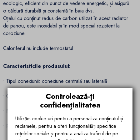
ecologic, eficient din punct de vedere energetic, și asigură
o căldură durabilă și constantă în baia dvs.
Oțelul cu conținut redus de carbon utilizat în acest radiator
de panou, este inoxidabil și în mod special rezistent la
coroziune.
Caloriferul nu include termostatul.
Caracteristicile produsului:
• Tipul conexiunii: conexiune centrală sau laterală
Controlează-ți
• Culoare: crom
confidențialitatea
• Filet de conectare: G 1/2 "
Utilizăm cookie-uri pentru a personaliza conținutul și
• Presiune maximă de lucru: 3 bari
reclamele, pentru a oferi funcționalități specifice
rețelelor sociale și pentru a analiza traficul de pe