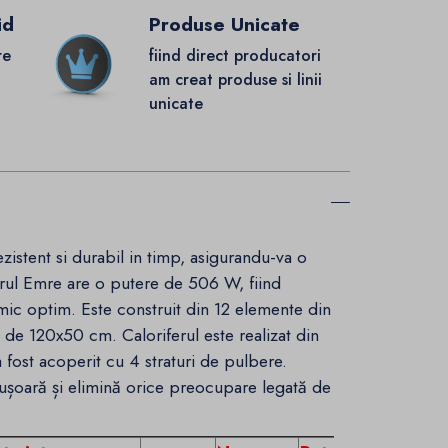
id
Produse Unicate
re
fiind direct producatori
.
am creat produse si linii
unicate
rezistent si durabil in timp, asigurandu-va o
iferul Emre are o putere de 506 W, fiind
rmic optim. Este construit din 12 elemente din
le de 120x50 cm. Caloriferul este realizat din
a fost acoperit cu 4 straturi de pulbere.
ușoară și elimină orice preocupare legată de