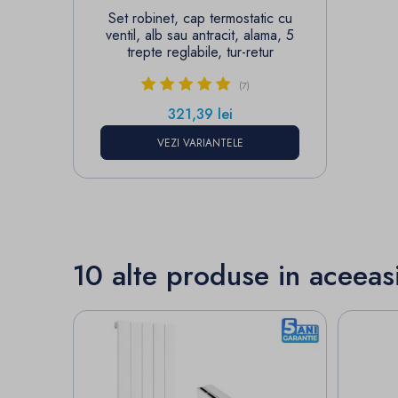
Set robinet, cap termostatic cu
ventil, alb sau antracit, alama, 5
trepte reglabile, tur-retur
(7)
Pret
321,39 lei
VEZI VARIANTELE
10 alte produse in aceeas