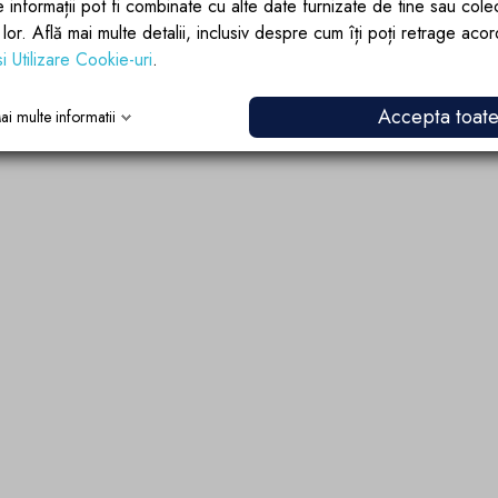
e informații pot fi combinate cu alte date furnizate de tine sau cole
lor lor. Află mai multe detalii, inclusiv despre cum îți poți retrage aco
si Utilizare Cookie-uri
.
Accepta toat
ai multe informatii