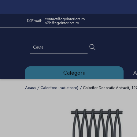
contact@egointeriors.ro
Email:
b2b@egointeriors.ro
Categorii
A
Acasa
Calorifere (radiatoare)
Calorifer Decorativ Antracit, 