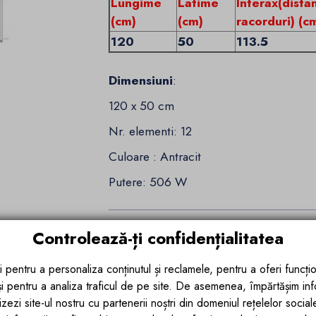
Lungime
Latime
Interax(dista
(cm)
(cm)
racorduri) (c
120
50
113.5
Dimensiuni
:
120 x 50 cm
Nr. elementi: 12
Culoare : Antracit
Putere: 506 W
Detalii ale produsului
Controlează-ți confidențialitatea
i pentru a personaliza conținutul și reclamele, pentru a oferi funcțio
Recenzii (1)
 și pentru a analiza traficul de pe site. De asemenea, împărtășim in
zezi site-ul nostru cu partenerii noștri din domeniul rețelelor sociale, 