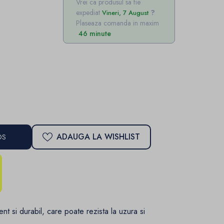
Vrei ca produsul sa fie
expediat
Vineri, 7 August
Plaseaza comanda in maxim
46 minute
ADAUGA LA WISHLIST
OS
ent si durabil, care poate rezista la uzura si