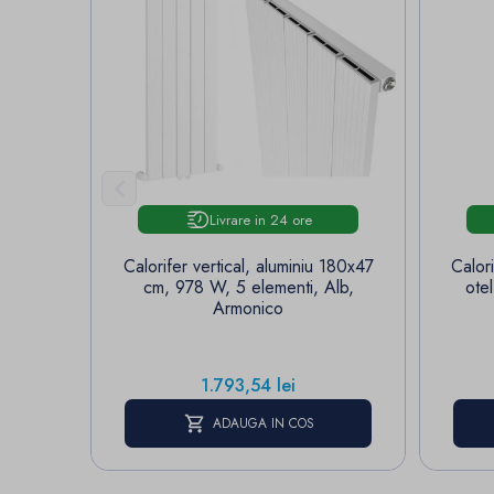

Livrare in 24 ore
Calorifer vertical, aluminiu 180x47
Calor
cm, 978 W, 5 elementi, Alb,
ote
Armonico
Pret
1.793,54 lei
ADAUGA IN COS