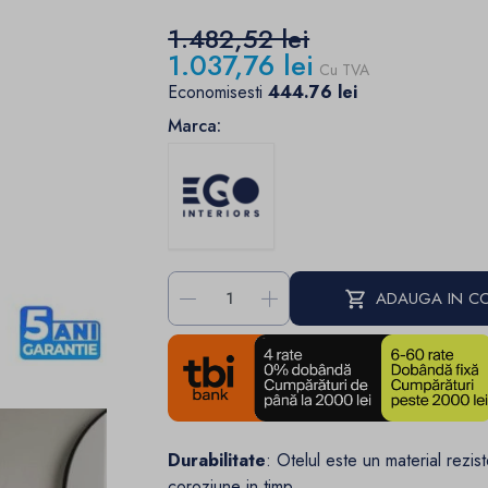
1.482,52 lei
1.037,76 lei
Cu TVA
Economisesti
444.76 lei
Marca:
-
+
ADAUGA IN C
Durabilitate
: Otelul este un material rezist
coroziune in timp.