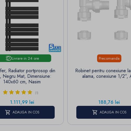
Livrare in 24 ore
Precomanda
ifer, Radiator portprosop din
Robinet pentru conexiune la
l, Negru Mat, Dimensiune:
alama, conexiune 1/2”, 
140x60 cm, Nasim
(1)
Pret
Pret
1.111,99 lei
188,76 lei
ADAUGA IN COS
ADAUGA IN COS