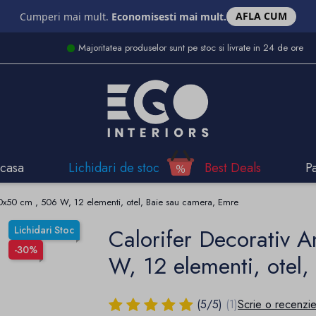
AFLA CUM
Cumperi mai mult.
Economisesti mai mult.
Majoritatea produselor sunt pe stoc si livrate in 24 de ore
casa
Lichidari de stoc
Best Deals
P
120x50 cm , 506 W, 12 elementi, otel, Baie sau camera, Emre
Lichidari Stoc
Calorifer Decorativ 
-30%
W, 12 elementi, otel
(
5
/
5
)
(1)
Scrie o recenzi