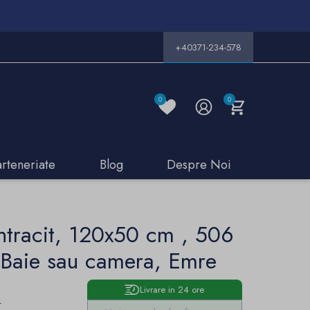
+40371-234-578
0
0
arteneriate
Blog
Despre Noi
Antracit, 120x50 cm , 506
, Baie sau camera, Emre
Livrare in 24 ore
e