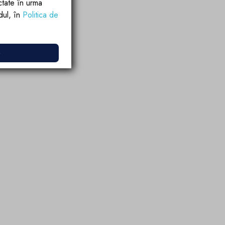
ctate în urma
rdul, în
Politica de
e