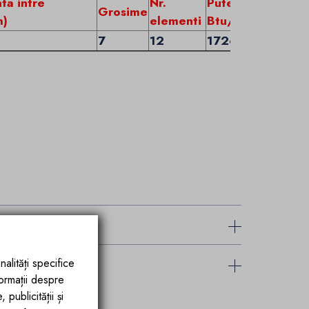
nta intre
Nr.
Putere
Grosime
m)
elementi
Btu/Watt
7
12
1726/506
nalități specifice
formații despre
publicității și