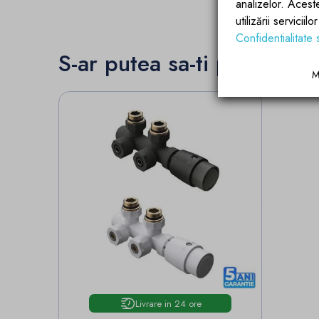
analizelor. Acest
utilizării servicii
Confidentialitate 
S-ar putea sa-ti placa
M
Livrare in 24 ore