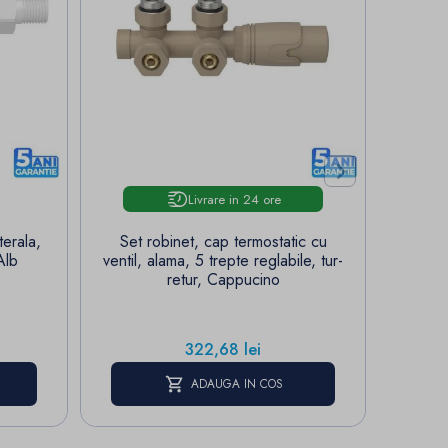

Livrare in 24 ore
terala,
Set robinet, cap termostatic cu
Calori
Alb
ventil, alama, 5 trepte reglabile, tur-
, 506
retur, Cappucino
Pret
322,68 lei
ADAUGA IN COS