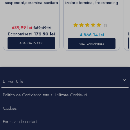
suspendat,ceramica sanitara
izolare termica, freestanding
(1)
Pret
Pret de baza
689,99 lei
862,49 lei
Economisesti
172.50 lei
E
Pret
4.866,14 lei
ADAUGA IN COS
VEZI VARIANTELE
Link-uri Utile
Politica de Confidentialitate si Utilizare Cookie-uri
Cookies
Formular de contact