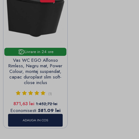
Livrare in 24 ore
Vas WC EGO Alfonso
Rimless, Negru mat, Power
Colour, montaj suspendat,
capac duroplast slim soft-
close inclus
(1)
Pret
Pret de baza
871,63 lei
1.452,72 lei
Economisesti
581.09 lei
ADAUGA IN COS