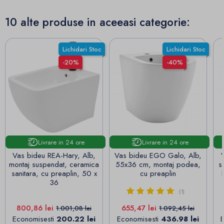
10 alte produse in aceeasi categorie:
Lichidari Stoc
Lichidari Stoc
-20%
-40%
Livrare in 24 ore
Livrare in 24 ore
Vas bideu REA-Hary, Alb,
Vas bideu EGO Galo, Alb,
montaj suspendat, ceramica
55x36 cm, montaj podea,
s
sanitara, cu preaplin, 50 x
cu preaplin
36
(1)
Pret
Pret de baza
Pret
Pret de baza
800,86 lei
655,47 lei
1.001,08 lei
1.092,45 lei
Economisesti
200.22 lei
Economisesti
436.98 lei
E