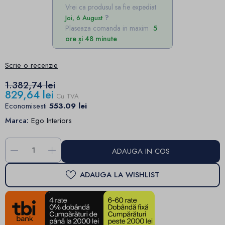
Vrei ca produsul sa fie expediat
Joi, 6 August
Plaseaza comanda in maxim
5
ore și 48 minute
Scrie o recenzie
1.382,74 lei
829,64 lei
Cu TVA
Economisesti
553.09 lei
Marca:
Ego Interiors
-
+
ADAUGA IN COS
ADAUGA LA WISHLIST