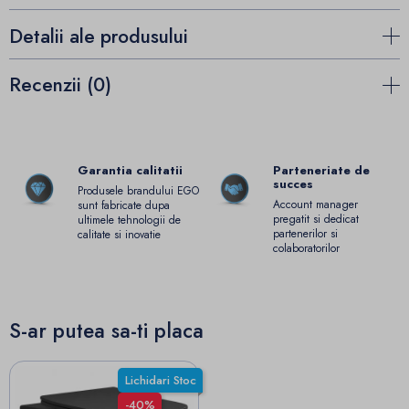
Detalii ale produsului
Recenzii (0)
Garantia calitatii
Parteneriate de
succes
Produsele brandului EGO
Account manager
sunt fabricate dupa
pregatit si dedicat
ultimele tehnologii de
partenerilor si
calitate si inovatie
colaboratorilor
S-ar putea sa-ti placa
Lichidari Stoc
-40%