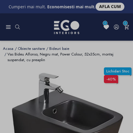
AFLA CUM
Cumperi mai mult.
Economisesti mai mult.
0
0
Acasa
Obiecte sanitare
Bideuri baie
Vas Bideu Alfonso, Negru mat, Power Colour, 52x35cm, montaj
suspendat, cu preaplin
Lichidari Stoc
-40%