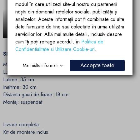
modul în care utilizezi site-ul nostru cu partenerii
noștri din domeniul rețelelor sociale, publicității și
analizelor. Aceste informații pot fi combinate cu alte
date furnizate de tine sau colectate în urma utilizării
serviciilor lor. Află mai multe detalii, inclusiv despre
cum îți poți retrage acordul, în
Politica de
Confidentialitate si Utilizare Cookie-uri
.
SPECIFICATII TEHNICE:
Material: ceramica sanitara
Accepta toate
Mai multe informatii
Lungime: 52.5 cm
Latime: 35 cm
Inaltime: 30 cm
Distanta gauri de fixare: 18 cm
Montaj: suspendat
Livrare completa.
Kit de montare inclus.