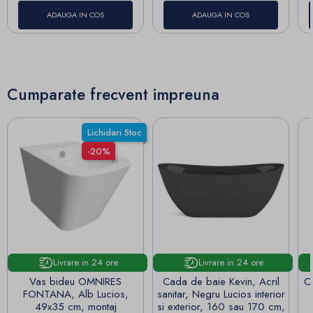
ADAUGA IN COS
ADAUGA IN COS
Cumparate frecvent impreuna
Lichidari Stoc
-20%
Livrare in 24 ore
Livrare in 24 ore
Vas bideu OMNIRES
Cada de baie Kevin, Acril
Ca
FONTANA, Alb Lucios,
sanitar, Negru Lucios interior
49x35 cm, montaj
si exterior, 160 sau 170 cm,