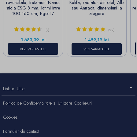
reversibila, tratament Nano,
Kalifa, radiator din otel, Alb
sticla ESG 8 mm, latimi intre
sau Antracit, dimensiuni la
re
100-160 cm, Ego-17
alegere
(7)
(22)
Pret
Pret
1.683,39 lei
1.459,19 lei
VEZI VARIANTELE
VEZI VARIANTELE
Link-uri Utile
Politica de Confidentialitate si Utilizare Cookie-uri
Cookies
Formular de contact