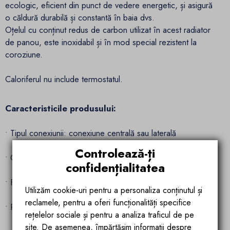
ecologic, eficient din punct de vedere energetic, și asigură
o căldură durabilă și constantă în baia dvs.
Oțelul cu conținut redus de carbon utilizat în acest radiator
de panou, este inoxidabil și în mod special rezistent la
coroziune.
Caloriferul nu include termostatul.
Caracteristicile produsului:
• Tipul conexiunii: conexiune centrală sau laterală
Controlează-ți
• Culoare: crom
confidențialitatea
• Filet de conectare: G 1/2 "
Utilizăm cookie-uri pentru a personaliza conținutul și
reclamele, pentru a oferi funcționalități specifice
• Presiune maximă de lucru: 3 bari
rețelelor sociale și pentru a analiza traficul de pe
site. De asemenea, împărtășim informații despre