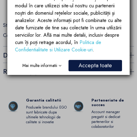
modul în care utilizezi site-ul nostru cu partenerii
noștri din domeniul rețelelor sociale, publicității și
analizelor. Aceste informații pot fi combinate cu alte
Standardul radiatoarelor noastre este de EN442.
date furnizate de tine sau colectate în urma utilizării
serviciilor lor. Află mai multe detalii, inclusiv despre
Certificat ISO- ISO9001 si ISO14001.
cum îți poți retrage acordul, în
Politica de
Confidentialitate si Utilizare Cookie-uri
.
Detalii ale produsului
Accepta toate
Mai multe informatii
Recenzii (0)
Garantia calitatii
Parteneriate de
succes
Produsele brandului EGO
Account manager
sunt fabricate dupa
pregatit si dedicat
ultimele tehnologii de
partenerilor si
calitate si inovatie
colaboratorilor