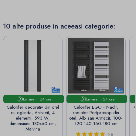
10 alte produse in aceeasi categorie:
Livrare in 24 ore
Livrare in 24 ore
Calorifer decorativ din otel
Calorifer EGO - Nadir,
C
cu oglinda, Antracit, 4
radiator Portprosop din
elementi, 593 W,
otel, Alb sau Antracit, 100-
dimensiune 180x60 cm,
120-140-160-180 cm
Malvina
(41)