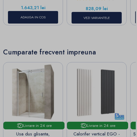
Pret
1.643,21 lei
Pret
828,09 lei
ADAUGA IN COS
VEZI VARIANTELE
Cumparate frecvent impreuna
Livrare in 24 ore
Livrare in 24 ore
Usa dus glisanta,
Calorifer vertical EGO -
S