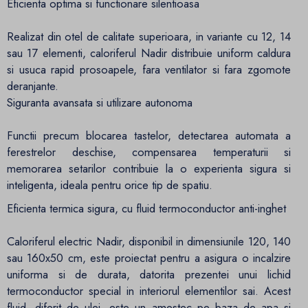
Eficienta optima si functionare silentioasa
Realizat din otel de calitate superioara, in variante cu 12, 14
sau 17 elementi, caloriferul Nadir distribuie uniform caldura
si usuca rapid prosoapele, fara ventilator si fara zgomote
deranjante.
Siguranta avansata si utilizare autonoma
Functii precum blocarea tastelor, detectarea automata a
ferestrelor deschise, compensarea temperaturii si
memorarea setarilor contribuie la o experienta sigura si
inteligenta, ideala pentru orice tip de spatiu.
Eficienta termica sigura, cu fluid termoconductor anti-inghet
Caloriferul electric Nadir, disponibil in dimensiunile 120, 140
sau 160x50 cm, este proiectat pentru a asigura o incalzire
uniforma si de durata, datorita prezentei unui lichid
termoconductor special in interiorul elementilor sai. Acest
fluid, diferit de ulei, este un amestec pe baza de apa si