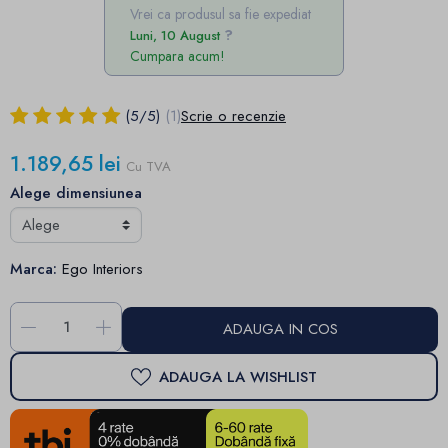
Vrei ca produsul sa fie expediat
Luni, 10 August
Cumpara acum!
(
5
/
5
)
(1)
Scrie o recenzie
1.189,65 lei
Cu TVA
Alege dimensiunea
Marca:
Ego Interiors
-
+
ADAUGA IN COS
ADAUGA LA WISHLIST