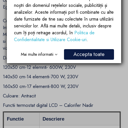
compacte, cat si celor spatioase.
noștri din domeniul rețelelor sociale, publicității și
Ego Interiors – functionalitate si design premium
analizelor. Aceste informații pot fi combinate cu alte
date furnizate de tine sau colectate în urma utilizării
Cu accent pe calitate, tehnologie si estetica moderna, Ego
serviciilor lor. Află mai multe detalii, inclusiv despre
Interiors livreaza produse de baie fiabile si elegante.
cum îți poți retrage acordul, în
Politica de
Modelul Nadir este expresia echilibrului dintre performanta
Confidentialitate si Utilizare Cookie-uri
.
si rafinament – ideal pentru un spatiu sanitar bine incalzit si
vizual coerent.
Accepta toate
Mai multe informatii
Date tehnice:
120x50 cm-12 elemnti- 600W, 230V
140x50 cm-14 elementi-700 W, 230V
160x50 cm-17 elementi-800 W, 230V
Culoare: Antracit
Functii termostat digital LCD – Calorifer Nadir
Functie
Descriere