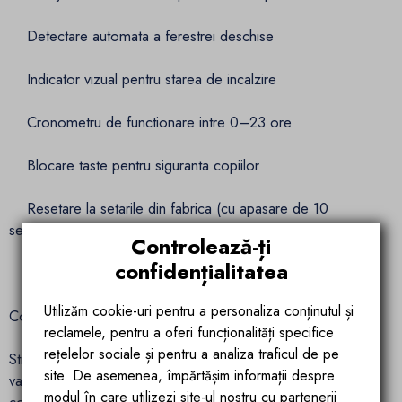
Detectare automata a ferestrei deschise
Indicator vizual pentru starea de incalzire
Cronometru de functionare intre 0–23 ore
Blocare taste pentru siguranta copiilor
Resetare la setarile din fabrica (cu apasare de 10
secunde)
Controlează-ți
confidențialitatea
Compensare temperatura ambientala intre -5°C si +5°C
Utilizăm cookie-uri pentru a personaliza conținutul și
Constructie robusta si adaptabila
reclamele, pentru a oferi funcționalități specifice
rețelelor sociale și pentru a analiza traficul de pe
Structura din otel asigura eficienta si durabilitate. Cele trei
site. De asemenea, împărtășim informații despre
variante disponibile se potrivesc perfect atat bailor
modul în care utilizezi site-ul nostru cu partenerii