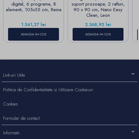
digital, 6 programe, 8
suport prosoape, 2 rafturi,
elementi, 105x55 cm, Reina
90 x 90 cm, Nano Easy
Clean, Leon
Pret
Pret
1.341,27 lei
2.368,92 lei
ADAUGA IN COS
ADAUGA IN COS
Link-uri Utile
Politica de Confidentialitate si Utilizare Cookie-uri
Cookies
Formular de contact
Informatii