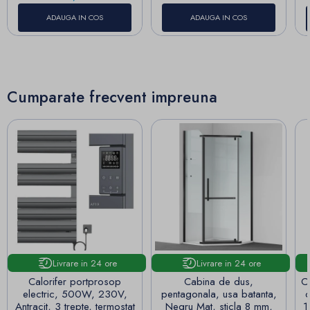
ADAUGA IN COS
ADAUGA IN COS
Cumparate frecvent impreuna
Livrare in 24 ore
Livrare in 24 ore
Calorifer portprosop
Cabina de dus,
Ca
electric, 500W, 230V,
pentagonala, usa batanta,
o
Antracit, 3 trepte, termostat
Negru Mat, sticla 8 mm,
1