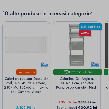
10 alte produse in aceeasi categorie:
Lichidari Stoc
-40%
Livrare in 24 ore
Precomanda
Calorifer, radiator Dublu din
Calorifer, Gri Argintiu,
otel, Alb, 42 de elementi,
140x50 cm, radiator
2107 W, 156x60 cm, Living
Portprosop din otel, Nadir
o
sau Camera, Alesia
Pret
Pret de baza
1.351,37 lei
2.252,29 lei
Pret
2.102,98 lei
Economisesti
900.92 lei