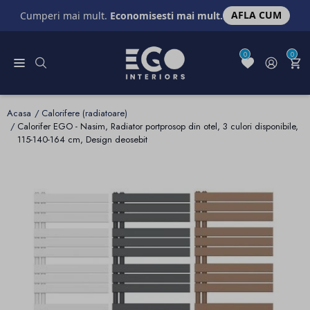
AFLA CUM
Cumperi mai mult.
Economisesti mai mult.
0
0
Acasa
Calorifere (radiatoare)
Calorifer EGO - Nasim, Radiator portprosop din otel, 3 culori disponibile,
115-140-164 cm, Design deosebit