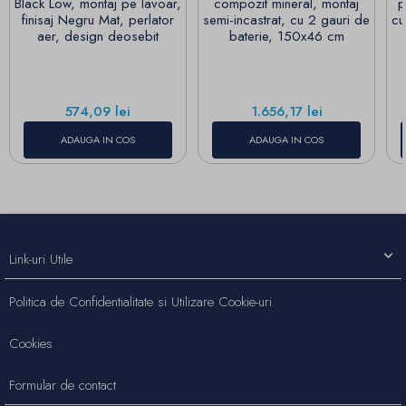
Black Low, montaj pe lavoar,
compozit mineral, montaj
p
finisaj Negru Mat, perlator
semi-incastrat, cu 2 gauri de
cu
aer, design deosebit
baterie, 150x46 cm
Pret
Pret
574,09 lei
1.656,17 lei
ADAUGA IN COS
ADAUGA IN COS
Link-uri Utile
Politica de Confidentialitate si Utilizare Cookie-uri
Cookies
Formular de contact