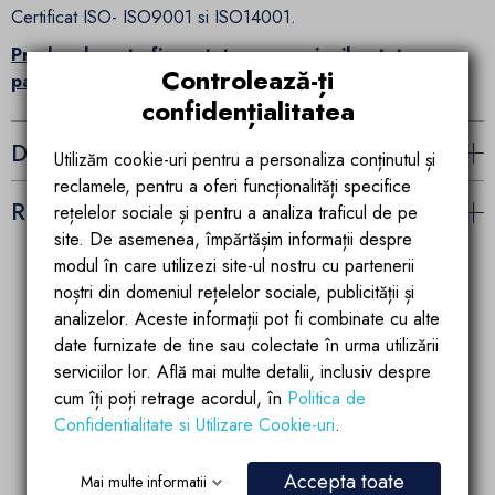
Certificat ISO- ISO9001 si ISO14001.
Produsul poate fi montat cu conexiunile atat pe
Controlează-ți
partea stanga cat si pe partea dreapta.
confidențialitatea
Detalii ale produsului
Utilizăm cookie-uri pentru a personaliza conținutul și
reclamele, pentru a oferi funcționalități specifice
Recenzii (20)
rețelelor sociale și pentru a analiza traficul de pe
site. De asemenea, împărtășim informații despre
modul în care utilizezi site-ul nostru cu partenerii
noștri din domeniul rețelelor sociale, publicității și
Garantia calitatii
Parteneriate de
analizelor. Aceste informații pot fi combinate cu alte
succes
Produsele brandului EGO
date furnizate de tine sau colectate în urma utilizării
Account manager
sunt fabricate dupa
serviciilor lor. Află mai multe detalii, inclusiv despre
pregatit si dedicat
ultimele tehnologii de
partenerilor si
calitate si inovatie
cum îți poți retrage acordul, în
Politica de
colaboratorilor
Confidentialitate si Utilizare Cookie-uri
.
Accepta toate
Mai multe informatii