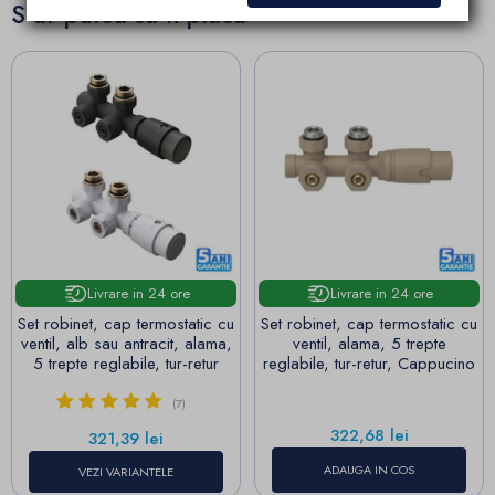
S-ar putea sa-ti placa
Livrare in 24 ore
Livrare in 24 ore
Set robinet, cap termostatic cu
Set robinet, cap termostatic cu
ventil, alb sau antracit, alama,
ventil, alama, 5 trepte
5 trepte reglabile, tur-retur
reglabile, tur-retur, Cappucino
(7)
Pret
322,68 lei
Pret
321,39 lei
ADAUGA IN COS
VEZI VARIANTELE