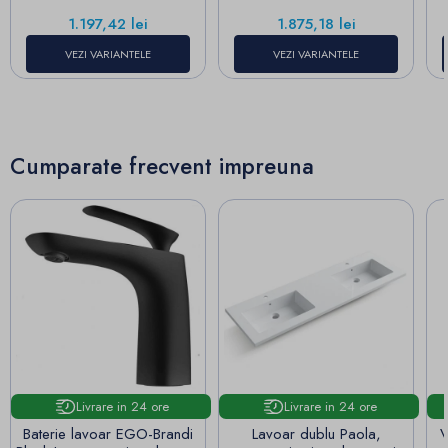
Pret
Pret
1.197,42 lei
1.875,18 lei
VEZI VARIANTELE
VEZI VARIANTELE
Cumparate frecvent impreuna
Livrare in 24 ore
Livrare in 24 ore
Baterie lavoar EGO-Brandi
Lavoar dublu Paola,
V