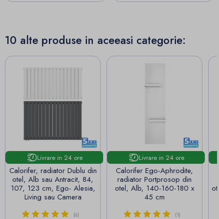
10 alte produse in aceeasi categorie:
Livrare in 24 ore
Livrare in 24 ore
Calorifer, radiator Dublu din
Calorifer Ego-Aphrodite,
otel, Alb sau Antracit, 84,
radiator Portprosop din
107, 123 cm, Ego- Alesia,
otel, Alb, 140-160-180 x
ot
Living sau Camera
45 cm
(6)
(1)