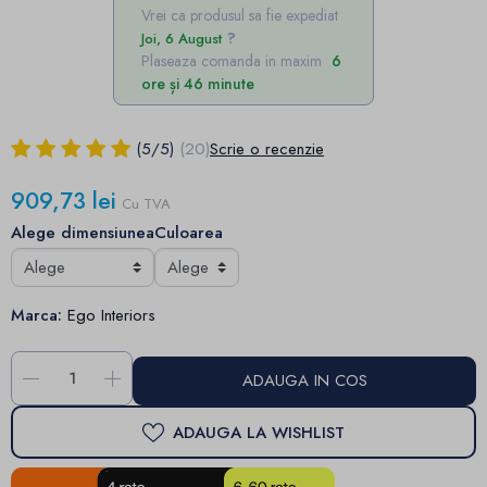
Vrei ca produsul sa fie expediat
Joi, 6 August
Plaseaza comanda in maxim
6
ore și 46 minute
(
5
/
5
)
(20)
Scrie o recenzie
909,73 lei
Cu TVA
Alege dimensiunea
Culoarea
Marca:
Ego Interiors
-
+
ADAUGA IN COS
ADAUGA LA WISHLIST