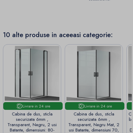
10 alte produse in aceeasi categorie:
Livrare in 24 ore
Livrare in 24 ore
Cabina de dus, sticla
Cabina de dus, sticla
Ca
securizata 6mm ,
securizata 6mm ,
ba
Transparent, Negru, 2 usi
Transparent, Negru Mat, 2
Batante, dimensiuni: 80-
usi Batante, dimensiuni 70,
D