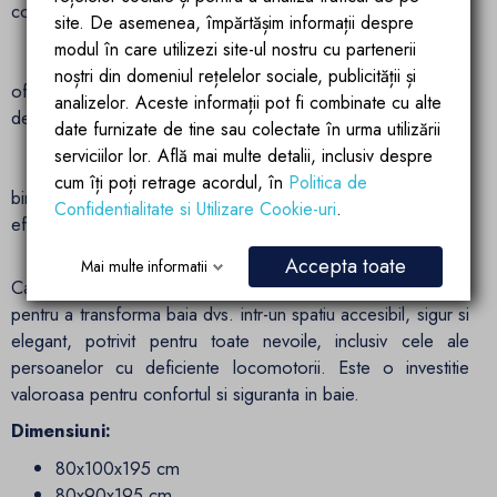
contribuie la durabilitatea cabinei de dus pe termen lung.
site. De asemenea, împărtășim informații despre
modul în care utilizezi site-ul nostru cu partenerii
Izolatie Buna
: Cabina de dus este proiectata pentru a
noștri din domeniul rețelelor sociale, publicității și
oferi o buna izolatie termica si pentru a preveni scurgerile
analizelor. Aceste informații pot fi combinate cu alte
de apa in baie.
date furnizate de tine sau colectate în urma utilizării
serviciilor lor. Află mai multe detalii, inclusiv despre
Montaj Usor
: Instructiunile de montaj si componente
cum îți poți retrage acordul, în
Politica de
bine concepute fac ca instalarea sa fie simpla, fie ca o
Confidentialitate si Utilizare Cookie-uri
.
efectuati personal sau apelati la un profesionist.
Accepta toate
Mai multe informatii
Cabina de dus "Medea" reprezinta o solutie completa
pentru a transforma baia dvs. intr-un spatiu accesibil, sigur si
elegant, potrivit pentru toate nevoile, inclusiv cele ale
persoanelor cu deficiente locomotorii. Este o investitie
valoroasa pentru confortul si siguranta in baie.
Dimensiuni:
80x100x195 cm
80x90x195 cm