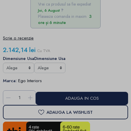
Vrei ca produsul sa fie expediat
Joi, 6 August
Plaseaza comanda in maxim
3
ore și 6 minute
Scrie o recenzie
2.142,14 lei
Cu TVA
Dimensiune Usa
Dimensiune Usa
Marca:
Ego Interiors
-
+
ADAUGA IN COS
ADAUGA LA WISHLIST