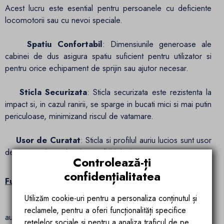
Acest lucru este esential pentru persoanele cu deficiente
locomotorii sau cu nevoi speciale.
Spatiu Confortabil
: Dimensiunile generoase ale
cabinei de dus asigura spatiu suficient pentru utilizator si
pentru orice echipament de sprijin sau ajutor necesar.
Sticla Securizata
: Sticla securizata este rezistenta la
impact si, in cazul ranirii, se sparge in bucati mici si mai putin
periculoase, minimizand riscul de vatamare.
Usor de Curatat
: Sticla si profilul auriu lucios sunt usor
de curatat si mentinut in conditii igienice.
Controlează-ți
confidențialitatea
Functionalitate si Siguranta Generala:
Utilizăm cookie-uri pentru a personaliza conținutul și
Durabilitate
: Materia prima, sticla securizata si profilul
reclamele, pentru a oferi funcționalități specifice
auriu lucios, sunt rezistente la coroziune si uzura, ceea ce
rețelelor sociale și pentru a analiza traficul de pe