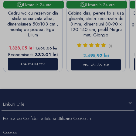
Livrare in 24 ore
Livrare in 24 ore
Cadru wc cu rezervor din
Cabina dus, perete fix si usa
B
sticla securizata alba,
glisanta, sticla securizata de
dimensiunea 50x103 cm ,
8 mm, dimensiuni 80-90 x
ga
montaj pe podea, Ego-
120-140 cm, profil Negru
Lilium
mat, Giorgio
(1)
Pret
Pret de baza
1.328,05 lei
1.660,06 lei
Economisesti
332.01 lei
Pret
2.495,92 lei
ADAUGA IN COS
VEZI VARIANTELE
Link-uri Utile
Politica de Confidentialitate si Utilizare Cookie-uri
Cookies