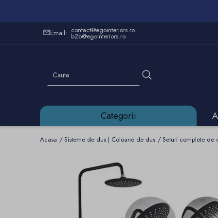
contact@egointeriors.ro
Email:
b2b@egointeriors.ro
Categorii
A
Acasa
Sisteme de dus | Coloane de dus
Seturi complete de 