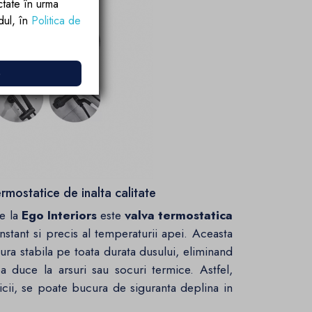
ctate în urma
rdul, în
Politica de
e
ermostatice de inalta calitate
de la
Ego Interiors
este
valva termostatica
nstant si precis al temperaturii apei. Aceasta
ura stabila pe toata durata dusului, eliminand
tea duce la arsuri sau socuri termice. Astfel,
tnicii, se poate bucura de siguranta deplina in