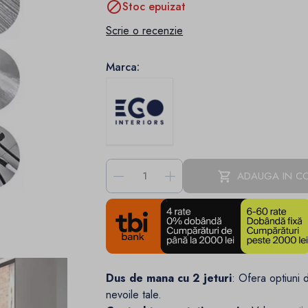

Stoc epuizat
Scrie o recenzie
Marca:
-
+
ADAUGA IN C
Dus de mana cu 2 jeturi
: Ofera optiuni d
nevoile tale.