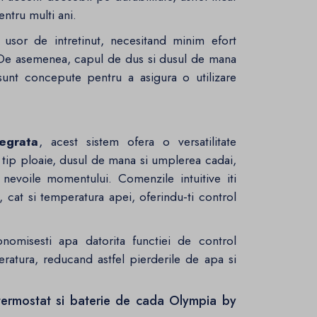
ntru multi ani.
t usor de intretinut, necesitand minim efort
. De asemenea, capul de dus si dusul de mana
sunt concepute pentru a asigura o utilizare
egrata
, acest sistem ofera o versatilitate
ul tip ploaie, dusul de mana si umplerea cadai,
 nevoile momentului. Comenzile intuitive iti
l, cat si temperatura apei, oferindu-ti control
onomisesti apa datorita functiei de control
eratura, reducand astfel pierderile de apa si
termostat si baterie de cada Olympia by