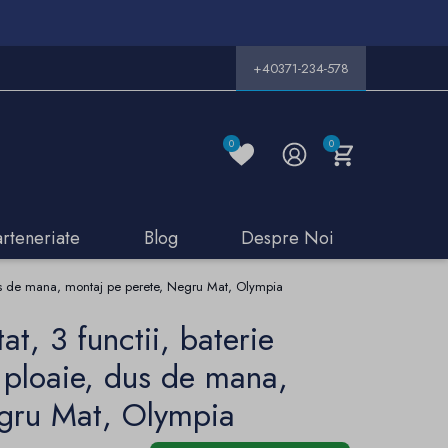
+40371-234-578
0
0
arteneriate
Blog
Despre Noi
, dus de mana, montaj pe perete, Negru Mat, Olympia
t, 3 functii, baterie
p ploaie, dus de mana,
egru Mat, Olympia