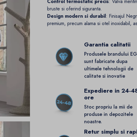
Control termostatic precis
: Valva menti
bruste si oferind siguranta.
Design modern si durabil
: Finisajul Neg
premium, precum alama si otel inoxidabil, asi
Garantia calitatii
Produsele brandului E
sunt fabricate dupa
ultimele tehnologii de
calitate si inovatie
Expediere in 24-4
ore
Stoc propriu la mii de
produse in depozitele
noastre.
Retur simplu si rap