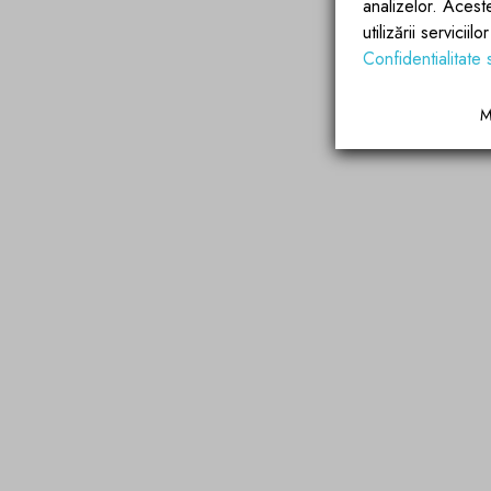
analizelor. Acest
utilizării servicii
Confidentialitate 
M