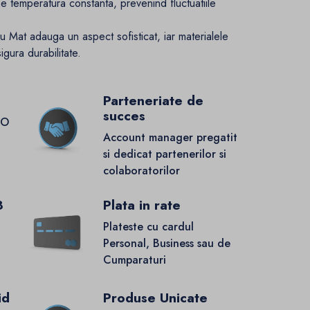
ne temperatura constanta, prevenind fluctuatiile
ru Mat adauga un aspect sofisticat, iar materialele
gura durabilitate.
Parteneriate de
succes
GO
Account manager pregatit
si dedicat partenerilor si
colaboratorilor
8
Plata in rate
Plateste cu cardul
Personal, Business sau de
Cumparaturi
id
Produse Unicate