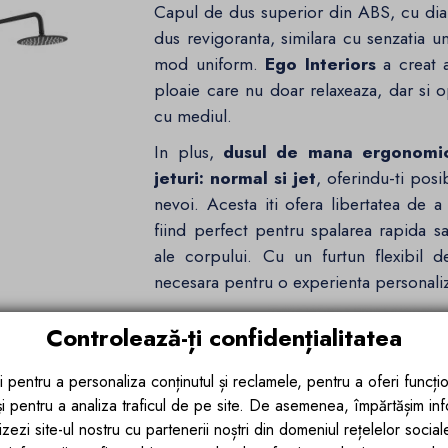
Capul de dus superior din ABS, cu diam
dus revigoranta, similara cu senzatia u
mod uniform.
Ego Interiors
a creat a
ploaie care nu doar relaxeaza, dar si 
cu mediul.
In plus,
dusul de mana ergonomi
jeturi: normal si jet
, oferindu-ti posi
nevoi. Acesta iti ofera libertatea de a
fiind perfect pentru spalarea rapida 
ale corpului. Cu un furtun flexibil de
necesara pentru o experienta personaliz
Controlează-ți confidențialitatea
i pentru a personaliza conținutul și reclamele, pentru a oferi funcțio
 și pentru a analiza traficul de pe site. De asemenea, împărtășim in
zezi site-ul nostru cu partenerii noștri din domeniul rețelelor sociale, 