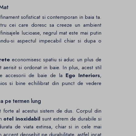
 Mat
finament sofisticat si contemporan in baia ta.
entru cei care doresc sa creeze un ambient
inisajele lucioase, negrul mat este mai putin
randu-si aspectul impecabil chiar si dupa o
rete
economisesc spatiu si aduc un plus de
 aerisit si ordonat in baie. In plus, acest stil
te accesorii de baie de la
Ego Interiors
,
nios si bine echilibrat din punct de vedere
ta pe termen lung
ct forte al acestui sistem de dus. Corpul din
in
otel inoxidabil
sunt extrem de durabile si
urata de viata extinsa, chiar si in cele mai
accent deosebit pe durabilitate, astfel incat