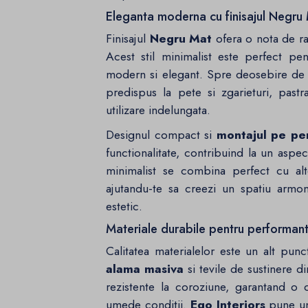
Eleganta moderna cu finisajul Negru
Finisajul
Negru Mat
ofera o nota de ra
Acest stil minimalist este perfect p
modern si elegant. Spre deosebire de f
predispus la pete si zgarieturi, past
utilizare indelungata.
Designul compact si
montajul pe pe
functionalitate, contribuind la un aspect
minimalist se combina perfect cu al
ajutandu-te sa creezi un spatiu armo
estetic.
Materiale durabile pentru performan
Calitatea materialelor este un alt pun
alama masiva
si tevile de sustinere d
rezistente la coroziune, garantand o d
umede conditii.
Ego Interiors
pune un 