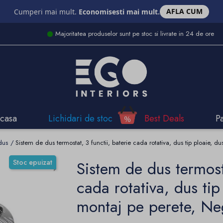
AFLA CUM
Cumperi mai mult.
Economisesti mai mult.
Majoritatea produselor sunt pe stoc si livrate in 24 de ore
casa
Lichidari de stoc
Best Deals
P
dus
Sistem de dus termostat, 3 functii, baterie cada rotativa, dus tip ploaie
Stoc epuizat
Sistem de dus termosta
cada rotativa, dus ti
montaj pe perete, N