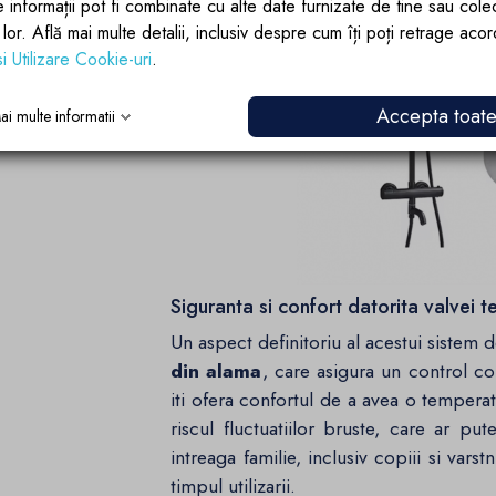
e informații pot fi combinate cu alte date furnizate de tine sau cole
lor lor. Află mai multe detalii, inclusiv despre cum îți poți retrage aco
si Utilizare Cookie-uri
.
Accepta toat
ai multe informatii
Siguranta si confort datorita valvei t
Un aspect definitoriu al acestui sistem 
din alama
, care asigura un control co
iti ofera confortul de a avea o temperat
riscul fluctuatiilor bruste, care ar pu
intreaga familie, inclusiv copiii si vars
timpul utilizarii.