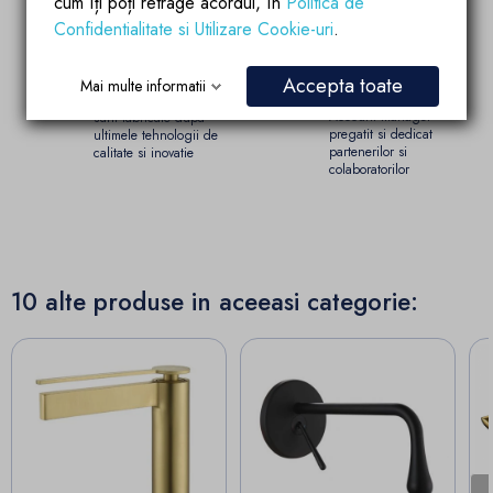
cum îți poți retrage acordul, în
Politica de
Confidentialitate si Utilizare Cookie-uri
.
Garantia calitatii
Parteneriate de
Accepta toate
Mai multe informatii
succes
Produsele brandului EGO
Account manager
sunt fabricate dupa
pregatit si dedicat
ultimele tehnologii de
partenerilor si
calitate si inovatie
colaboratorilor
10 alte produse in aceeasi categorie: