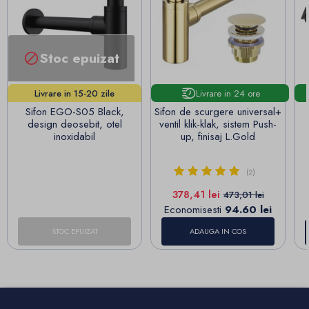
Stoc epuizat

Livrare in 24 ore
Livrare in 15-20 zile
lucrătoare!
Sifon EGO-S05 Black,
Sifon de scurgere universal+
design deosebit, otel
ventil klik-klak, sistem Push-
inoxidabil
up, finisaj L.Gold
(2)
Pret
Pret de baza
378,41 lei
473,01 lei
Economisesti
94.60 lei
STOC EPUIZAT
ADAUGA IN COS