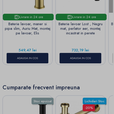
Livrare in 24 ore
Livrare in 24 ore
Baterie lavoar, maner si
Baterie lavoar Lost , Negru
B
pipa slim, Auriu Mat, montaj
mat, perlator aer, montaj
pe lavoar, Elis
incastrat in perete
Pret
Pret
549,47 lei
732,19 lei
ADAUGA IN COS
ADAUGA IN COS
Cumparate frecvent impreuna
Stoc epuizat
Lichidari Stoc
-20%