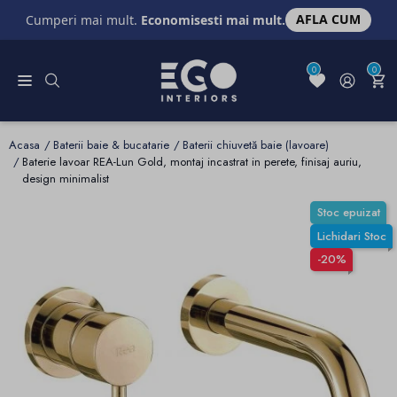
AFLA CUM
Cumperi mai mult.
Economisesti mai mult.
0
0
Acasa
Baterii baie & bucatarie
Baterii chiuvetă baie (lavoare)
Baterie lavoar REA-Lun Gold, montaj incastrat in perete, finisaj auriu,
design minimalist
Stoc epuizat
Lichidari Stoc
-20%