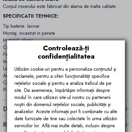
Corpul mixerului este fabricat din alama de inalta calitate.
SPECIFICATII TEHNICE:
Tip baterie: lavoar
Montaj: incastrat in perete
Material: alama
Controlează-ți
Culoare: auriu
Finisaj: lucios
confidențialitatea
Inaltime pipa: 11 cm
Latime pipa: 16 cm
Utilizăm cookie-uri pentru a personaliza conținutul și
Adancimea pipei: 15 cm
reclamele, pentru a oferi funcționalități specifice
Conexiune: 3/8 inch
rețelelor sociale și pentru a analiza traficul de pe
Piese incorporate: incluse
site. De asemenea, împărtășim informații despre
modul în care utilizezi site-ul nostru cu partenerii
noștri din domeniul rețelelor sociale, publicității și
Detalii ale produsului
analizelor. Aceste informații pot fi combinate cu alte
date furnizate de tine sau colectate în urma utilizării
Recenzii (0)
serviciilor lor. Află mai multe detalii, inclusiv despre