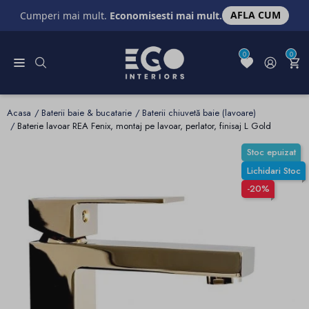
AFLA CUM
Cumperi mai mult.
Economisesti mai mult.
0
0
Acasa
Baterii baie & bucatarie
Baterii chiuvetă baie (lavoare)
Baterie lavoar REA Fenix, montaj pe lavoar, perlator, finisaj L Gold
Stoc epuizat
Lichidari Stoc
-20%