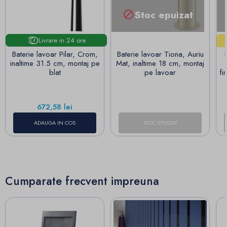
Stoc epuizat

Livrare in 24 ore
Baterie lavoar Pilar, Crom,
Baterie lavoar Tiona, Auriu
inaltime 31.5 cm, montaj pe
Mat, inaltime 18 cm, montaj
blat
pe lavoar
fi
Pret
672,58 lei
ADAUGA IN COS
STOC EPUIZAT
Cumparate frecvent impreuna