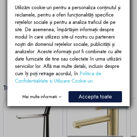
Utilizăm cookie-uri pentru a personaliza conținutul și
reclamele, pentru a oferi funcționalități specifice
rețelelor sociale și pentru a analiza traficul de pe
Garantia calitatii
Parteneriate de
site. De asemenea, împărtășim informații despre
succes
Produsele brandului EGO
modul în care utilizezi site-ul nostru cu partenerii
Account manager
sunt fabricate dupa
pregatit si dedicat
ultimele tehnologii de
noștri din domeniul rețelelor sociale, publicității și
partenerilor si
calitate si inovatie
analizelor. Aceste informații pot fi combinate cu alte
colaboratorilor
date furnizate de tine sau colectate în urma utilizării
serviciilor lor. Află mai multe detalii, inclusiv despre
cum îți poți retrage acordul, în
Politica de
Confidentialitate si Utilizare Cookie-uri
.
10 alte produse in aceeasi categorie:
Accepta toate
Mai multe informatii
Stoc epuizat