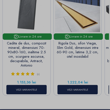
Livrare in 24 ore
Livrare in 24 ore
Cadita de dus, compozit
Rigola Dus, sifon Viega,
mineral, dimensiuni 70-
Slim Gold, dimensiuni intre
ma
90x80-160, inaltime 2.5
60-90 cm, latime 3,2 cm,
cm, scurgere ascunsa,
otel inoxidabil
decupabila, Antracit,
b
Antonio
(6)
Pret
Pret
1.153,36 lei
1.222,04 lei
VEZI VARIANTELE
VEZI VARIANTELE