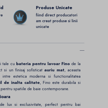
id
Produse Unicate
re
fiind direct producatori
.
am creat produse si linii
unicate
i tale cu
bateria pentru lavoar Fino
de la
si un finisaj sofisticat
auriu mat
, aceasta
intre estetica moderna si functionalitatea
l de inalta calitate
, Fino este durabila si
la pentru spatiile de baie contemporane.
ioara
 lux si exclusivitate, perfect pentru bai