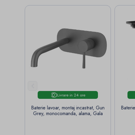

Livrare in 24 ore
Baterie lavoar, montaj incastrat, Gun
Bateri
Grey, monocomanda, alama, Gala