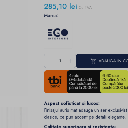
285,10 lei
Cu TVA
Marca:
-
+
ADAUGA IN C
Aspect sofisticat si luxos:
Finisajul auriu mat adauga un aer exclusivist
clasice, ce pun accent pe detalii elegante.
Calitate superioara si rezistenta: