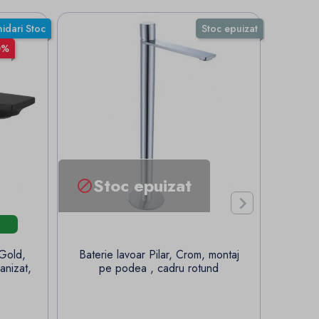
hidari Stoc
Stoc epuizat
0%
Stoc epuizat


 Gold,
Baterie lavoar Pilar, Crom, montaj
Bate
anizat,
pe podea , cadru rotund
lavo
aza