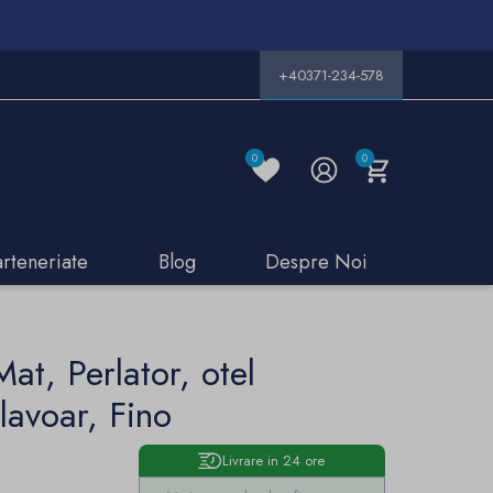
+40371-234-578
0
0
arteneriate
Blog
Despre Noi
Mat, Perlator, otel
lavoar, Fino
Livrare in 24 ore