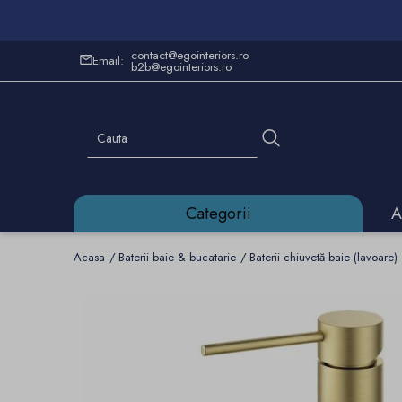
contact@egointeriors.ro
Email:
b2b@egointeriors.ro
Categorii
A
Acasa
Baterii baie & bucatarie
Baterii chiuvetă baie (lavoare)