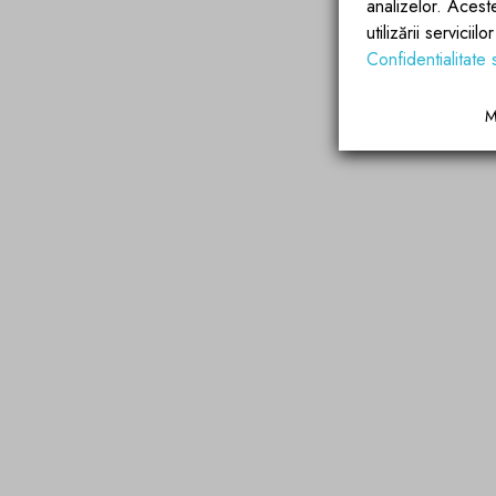
analizelor. Acest
utilizării servicii
Confidentialitate 
M