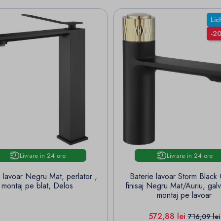
Lic
-2
Livrare in 24 ore
Livrare in 24 ore
e lavoar Negru Mat, perlator ,
Baterie lavoar Storm Black
montaj pe blat, Delos
finisaj Negru Mat/Auriu, galv
montaj pe lavoar
Pret
Pret de b
572,88 lei
716,09 lei