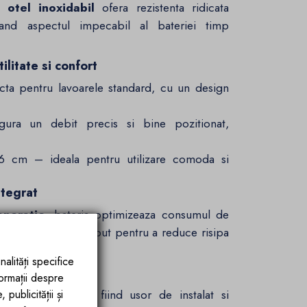
in
otel inoxidabil
ofera rezistenta ridicata
trand aspectul impecabil al bateriei timp
litate si confort
a pentru lavoarele standard, cu un design
a un debit precis si bine pozitionat,
 cm – ideala pentru utilizare comoda si
ntegrat
eneratie
, bateria optimizeaza consumul de
 Sistemul este conceput pentru a reduce risipa
nalități specifice
ic
formații despre
montaj pe lavoar, fiind usor de instalat si
publicității și