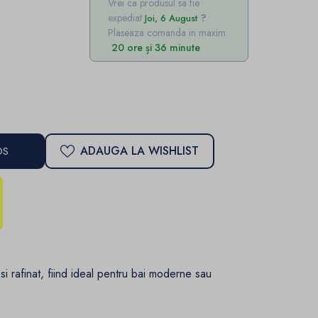
Vrei ca produsul sa fie
expediat
Joi, 6 August
Plaseaza comanda in maxim
20 ore și 36 minute
ADAUGA LA WISHLIST
OS
 si rafinat, fiind ideal pentru bai moderne sau