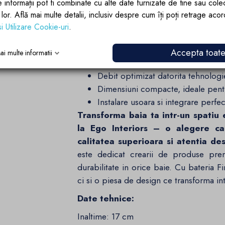
e informații pot fi combinate cu alte date furnizate de tine sau cole
compatibila cu o varietate de stiluri
lor lor. Află mai multe detalii, inclusiv despre cum îți poți retrage aco
pentru spatiile moderne si elegante.
si Utilizare Cookie-uri
.
De ce sa alegi bateria pentru lavo
Design sofisticat, cu finisaj auriu
Accepta toat
ai multe informatii
Fabricata din otel inoxidabil, garan
Debit optimizat datorita tehnologi
Dimensiuni compacte, ideale pentr
Instalare usoara si integrare perf
Transforma baia ta intr-un spatiu 
la Ego Interiors – o alegere car
calitatea superioara si atentia desa
este dedicat crearii de produse pre
durabilitate in orice baie. Cu bateria 
ci si o piesa de design ce transforma int
Date tehnice:
Inaltime: 17 cm