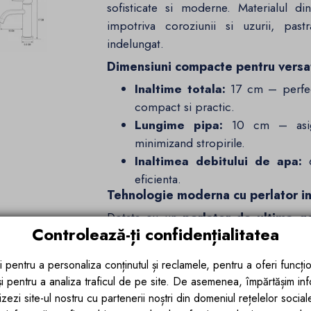
sofisticate si moderne. Materialul d
impotriva coroziunii si uzurii, pas
indelungat.
Dimensiuni compacte pentru versati
Inaltime totala:
17 cm – perfect
compact si practic.
Lungime pipa:
10 cm – asigur
minimizand stropirile.
Inaltimea debitului de apa:
6
eficienta.
Tehnologie moderna cu perlator i
Dotata cu un
perlator de ultima g
Controlează-ți confidențialitatea
apa, oferind un flux constant si aerat.
si pentru a preveni stropirile nedorite.
i pentru a personaliza conținutul și reclamele, pentru a oferi funcțio
Montaj pe lavoar – Simplu si pract
 și pentru a analiza traficul de pe site. De asemenea, împărtășim in
Bateria Fino este proiectata pentru 
zezi site-ul nostru cu partenerii noștri din domeniul rețelelor sociale, 