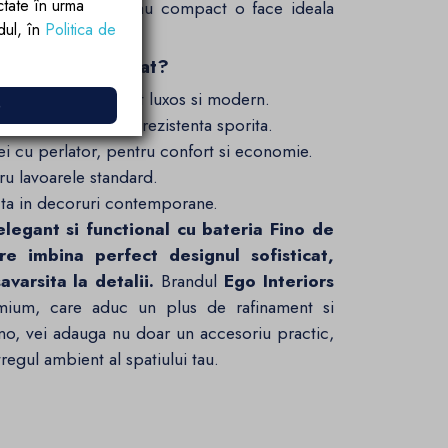
ctate în urma
 de baie. Designul sau compact o face ideala
rdul, în
Politica de
ar Fino – Auriu Mat?
 mat pentru un aspect luxos si modern.
e
tand durabilitate si rezistenta sporita.
ei cu perlator, pentru confort si economie.
u lavoarele standard.
ecta in decoruri contemporane.
elegant si functional cu bateria Fino de
e imbina perfect designul sofisticat,
varsita la detalii.
Brandul
Ego Interiors
mium, care aduc un plus de rafinament si
Fino, vei adauga nu doar un accesoriu practic,
regul ambient al spatiului tau.