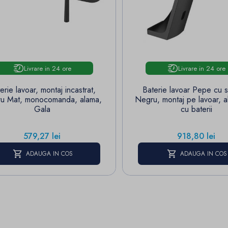
Livrare in 24 ore
Livrare in 24 ore
erie lavoar, montaj incastrat,
Baterie lavoar Pepe cu 
u Mat, monocomanda, alama,
Negru, montaj pe lavoar, a
Gala
cu baterii
Pret
Pret
579,27 lei
918,80 lei
ADAUGA IN COS
ADAUGA IN COS