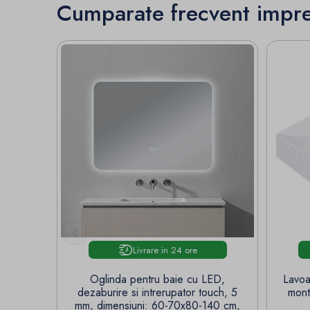
Cumparate frecvent impr

Livrare in 24 ore
Oglinda pentru baie cu LED,
Lavoa
dezaburire si intrerupator touch, 5
mont
mm, dimensiuni: 60-70x80-140 cm,