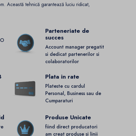
om. Această tehnică garantează luciu ridicat,
Parteneriate de
succes
GO
Account manager pregatit
si dedicat partenerilor si
colaboratorilor
8
Plata in rate
Plateste cu cardul
Personal, Business sau de
Cumparaturi
id
Produse Unicate
re
fiind direct producatori
.
am creat produse si linii