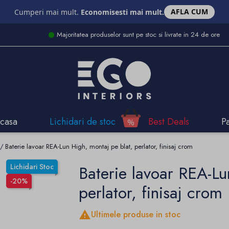
AFLA CUM
Cumperi mai mult.
Economisesti mai mult.
Majoritatea produselor sunt pe stoc si livrate in 24 de ore
casa
Lichidari de stoc
Best Deals
P
Baterie lavoar REA-Lun High, montaj pe blat, perlator, finisaj crom
Lichidari Stoc
Baterie lavoar REA-Lu
-20%
perlator, finisaj crom

Ultimele produse in stoc