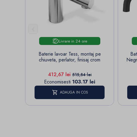

Livrare in 24 ore
Baterie lavoar Tess, montaj pe
Bat
chiuveta, perlator, finisaj crom
Negr
Pret
Pret de baza
412,67 lei
515,84 lei
Economisesti
103.17 lei
ADAUGA IN COS