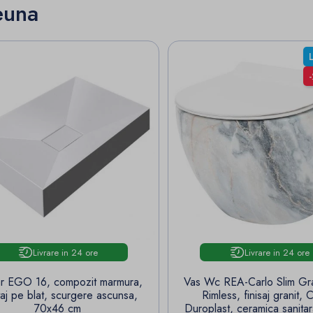
euna
Livrare in 24 ore
Livrare in 24 ore
r EGO 16, compozit marmura,
Vas Wc REA-Carlo Slim Gra
aj pe blat, scurgere ascunsa,
Rimless, finisaj granit,
70x46 cm
Duroplast, ceramica sanitar