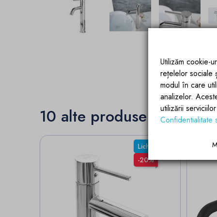
Utilizăm cookie-ur
rețelelor sociale
modul în care utili
analizelor. Acest
utilizării servicii
10 alte produse in aceeas
Confidentialitate 
M
Lichidari Stoc
-20%