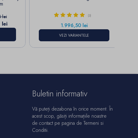
cm
 baza
(3)
 lei
lei
Pret
1.996,50 lei
VEZI VARIANTELE
Buletin informativ
Vă puteți dezabona în orice moment. În
acest scop, găsiți informațiile noastre
de contact pe pagina de Termeni si
Conditii.