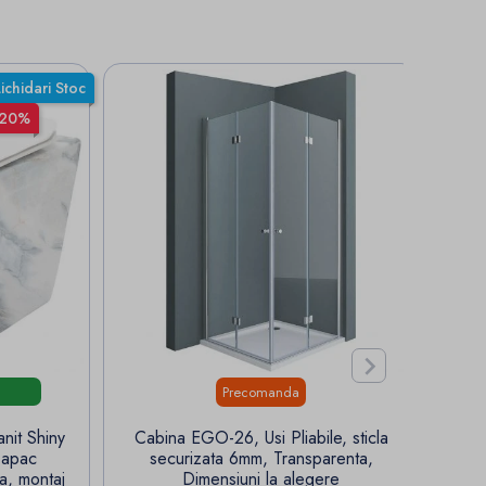
Lichidari Stoc
-20%

Precomanda
nit Shiny
Cabina EGO-26, Usi Pliabile, sticla
Per
 Capac
securizata 6mm, Transparenta,
se
a, montaj
Dimensiuni la alegere