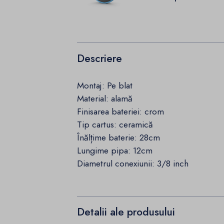
Descriere
Montaj: Pe blat
Material
:
alamă
Finisarea bateriei:
crom
Tip cartus:
ceramică
Înălțime baterie
:
28
cm
Lungime pipa
:
12
cm
Diametrul conexiunii:
3/8 inch
Detalii ale produsului