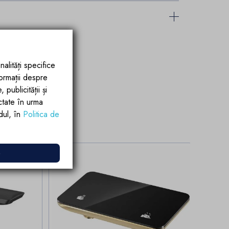
nalități specifice
formații despre
publicității și
ctate în urma
rdul, în
Politica de
e