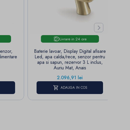

Livrare in 24 ore
senzor,
Baterie lavoar, Display Digital afisare
Ba
limentare
Led, apa calda/rece, senzor pentru
fini
apa si sapun, rezervor 3 L inclus,
Auriu Mat, Anais
Pret
2.096,91 lei
ADAUGA IN COS