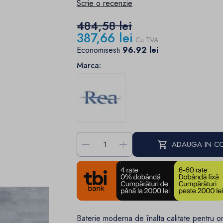
Scrie o recenzie
484,58 lei
387,66 lei
Cu TVA
Economisesti
96.92 lei
Marca:
-
+
ADAUGA IN C
Baterie moderna de înalta calitate pentru or