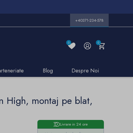
+40371-234-578
0
0
arteneriate
Blog
Despre Noi
n High, montaj pe blat,
Livrare in 24 ore