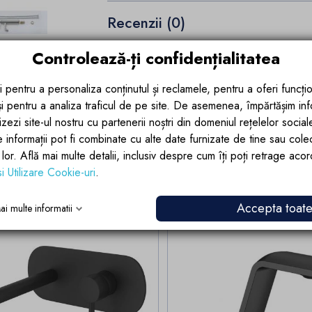
Recenzii (0)
Controlează-ți confidențialitatea
i pentru a personaliza conținutul și reclamele, pentru a oferi funcțio
 și pentru a analiza traficul de pe site. De asemenea, împărtășim in
zezi site-ul nostru cu partenerii noștri din domeniul rețelelor sociale, 
e informații pot fi combinate cu alte date furnizate de tine sau cole
lor lor. Află mai multe detalii, inclusiv despre cum îți poți retrage aco
i categorie:
si Utilizare Cookie-uri
.
Accepta toat
ai multe informatii