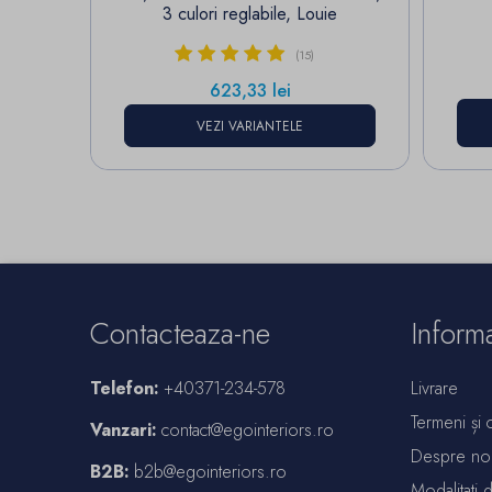
3 culori reglabile, Louie
(15)
Pret
623,33 lei
VEZI VARIANTELE
Contacteaza-ne
Informa
Telefon:
+40371-234-578
Livrare
Termeni și c
Vanzari:
contact@egointeriors.ro
Despre no
B2B:
b2b@egointeriors.ro
Modalitati 