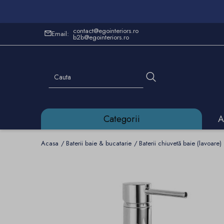
contact@egointeriors.ro
Email:
b2b@egointeriors.ro
Categorii
A
Acasa
Baterii baie & bucatarie
Baterii chiuvetă baie (lavoare)