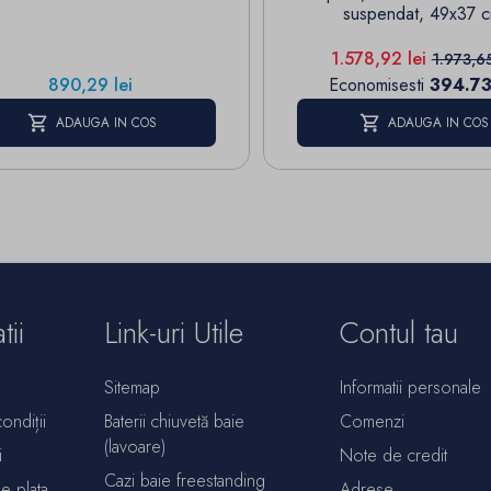
suspendat, 49x37 
Pret
Pret de
1.578,92 lei
1.973,65
Pret
890,29 lei
Economisesti
394.73 
ADAUGA IN COS
ADAUGA IN COS
tii
Link-uri Utile
Contul tau
Sitemap
Informatii personale
ondiții
Baterii chiuvetă baie
Comenzi
(lavoare)
i
Note de credit
Cazi baie freestanding
de plata
Adrese