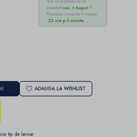
Vrei ca produsul sa fie
expediat
Luni, 3 August
Plaseaza comanda in maxim
22 ore și 3 minute
ADAUGA LA WISHLIST
OS
ice tip de lavoar.