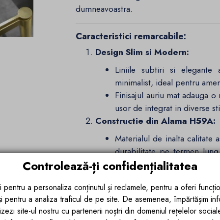
dumneavoastra.
Caracteristici remarcabile:
Design Slim si Modern:
Liniile subtiri si elegant
minimalist, ideal pentru ame
Finisajul auriu mat adauga o n
usor de integrat in diverse st
Constructie din Alama H59A:
Materialul de inalta calitate 
durabilitate pe termen lung,
Controlează-ți confidențialitatea
unei bai moderne.
Tehnologie Fiabila cu Cartus 
i pentru a personaliza conținutul și reclamele, pentru a oferi funcțio
Dotata cu un cartus ceramic a
 și pentru a analiza traficul de pe site. De asemenea, împărtășim in
scurgeri, reducand riscu
zezi site-ul nostru cu partenerii noștri din domeniul rețelelor sociale, 