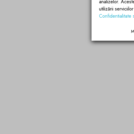
analizelor. Acest
utilizării servicii
Confidentialitate 
M