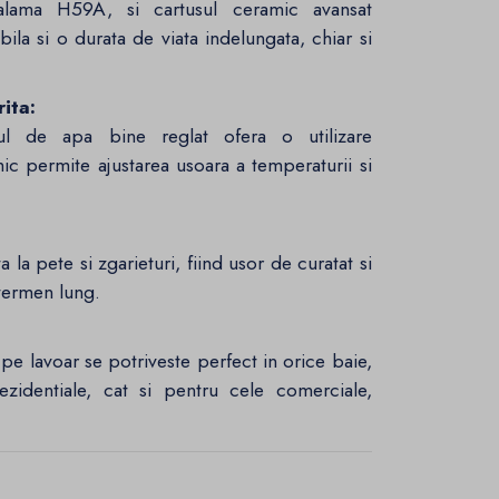
alama H59A, si cartusul ceramic avansat
la si o durata de viata indelungata, chiar si
ita:
xul de apa bine reglat ofera o utilizare
ic permite ajustarea usoara a temperaturii si
 la pete si zgarieturi, fiind usor de curatat si
termen lung.
e lavoar se potriveste perfect in orice baie,
rezidentiale, cat si pentru cele comerciale,