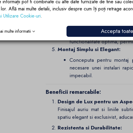
economisirea apei.
e informații pot fi combinate cu alte date furnizate de tine sau cole
Dimensiuni Optimizate:
lor lor. Află mai multe detalii, inclusiv despre cum îți poți retrage aco
si Utilizare Cookie-uri
.
Inaltime totala de 17.8 c
cu design modern.
Accepta toat
ai multe informatii
Inaltimea debitului 
functionalitate optima, permit
Montaj Simplu si Elegant:
Conceputa pentru montaj pe
necesare unei instalari rapi
impecabil.
Beneficii remarcabile:
Design de Lux pentru un Aspe
Finisajul auriu mat si liniile sub
spatiu elegant si exclusivist, aduc
Rezistenta si Durabilitate: