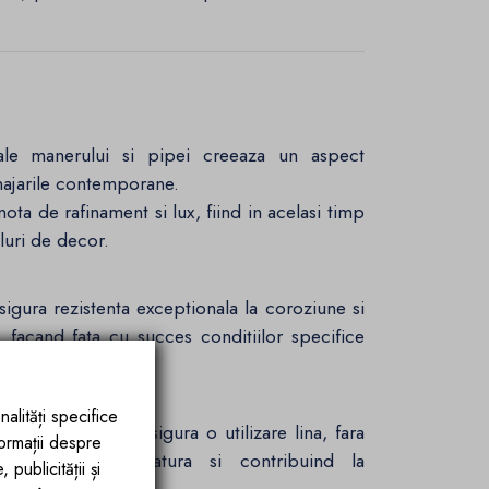
e ale manerului si pipei creeaza un aspect
najarile contemporane.
ota de rafinament si lux, fiind in acelasi timp
iluri de decor.
asigura rezistenta exceptionala la coroziune si
 facand fata cu succes conditiilor specifice
Ceramic:
nalități specifice
vansat, bateria asigura o utilizare lina, fara
formații despre
l de uzura prematura si contribuind la
publicității și