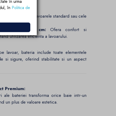
ctate în urma
rdul, în
Politica de
m:
Perfecta pentru lavoarele standard sau cele
e
de apa de 13.9 cm:
Ofera confort si
and utilizarea eficienta a lavoarului.
 lavoar, bateria include toate elementele
de si sigure, oferind stabilitate si un aspect
ct Premium:
tiri ale bateriei transforma orice baie intr-un
and un plus de valoare estetica.