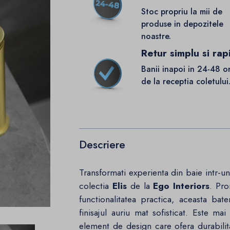
Stoc propriu la mii de
produse in depozitele
noastre.
Retur simplu si rap
Banii inapoi in 24-48 o
de la receptia coletului
Descriere
Transformati experienta din baie intr-un
colectia
Elis
de la
Ego Interiors
. Pro
functionalitatea practica, aceasta bat
finisajul auriu mat sofisticat. Este 
element de design care ofera durabilita