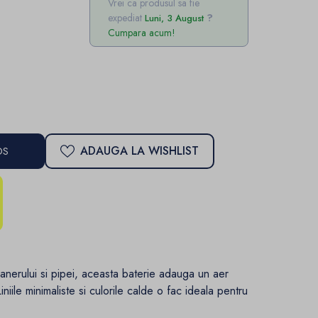
Vrei ca produsul sa fie
expediat
Luni, 3 August
Cumpara acum!
ADAUGA LA WISHLIST
OS
 manerului si pipei, aceasta baterie adauga un aer
iniile minimaliste si culorile calde o fac ideala pentru