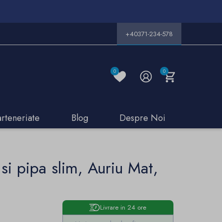
+40371-234-578
0
0
arteneriate
Blog
Despre Noi
si pipa slim, Auriu Mat,
Livrare in 24 ore