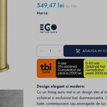
549,47 lei
Cu TVA
Marca:
-
+
ADAUGA IN C
Design elegant si modern:
Cu un finisaj auriu mat si un design slim al
sofisticat si exclusivist baii dumneavoastra. L
baile contemporane sau amenajarile de lux.