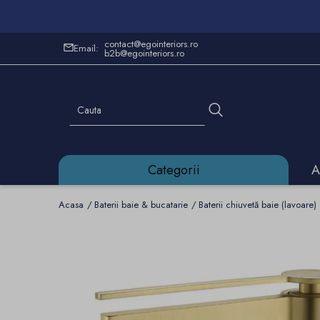
contact@egointeriors.ro
Email:
b2b@egointeriors.ro
Categorii
A
Acasa
Baterii baie & bucatarie
Baterii chiuvetă baie (lavoare)