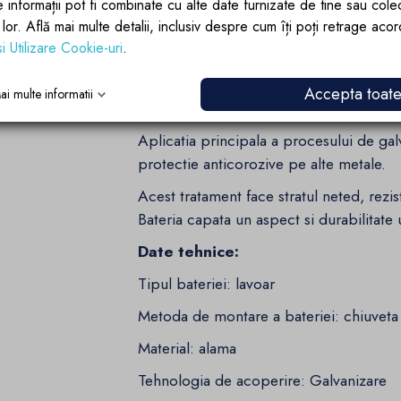
e informații pot fi combinate cu alte date furnizate de tine sau cole
lor lor. Află mai multe detalii, inclusiv despre cum îți poți retrage aco
Baterie realizata în tehnologie de
si Utilizare Cookie-uri
.
Bateria isi datoreaza durabilitatea tehn
tehnologie foloseste proprietatile metal
Accepta toat
ai multe informatii
carora ionii elementului care formeaza 
Aplicatia principala a procesului de ga
protectie anticorozive pe alte metale.
Acest tratament face stratul neted, rezis
Bateria capata un aspect si durabilitate 
Date tehnice:
Tipul bateriei: lavoar
Metoda de montare a bateriei: chiuveta
Material: alama
Tehnologia de acoperire: Galvanizare