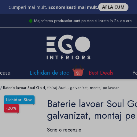
AFLA CUM
Cumperi mai mult.
Economisesti mai mult.
Majoritatea produselor sunt pe stoc si livrate in 24 de ore
casa
Lichidari de stoc
Best Deals
P
Baterie lavoar Soul Gold, finisaj Auriu, galvanizat, montaj pe lavoar
Lichidari Stoc
Baterie lavoar Soul Go
-20%
galvanizat, montaj pe
Scrie o recenzie