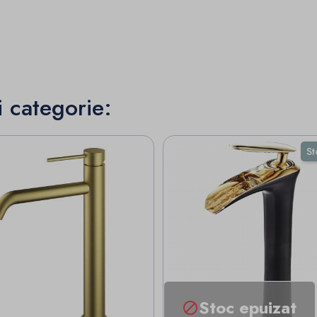
i categorie:
St
Stoc epuizat
