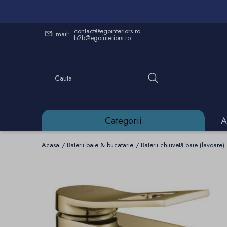
contact@egointeriors.ro
Email:
b2b@egointeriors.ro
Categorii
A
Acasa
Baterii baie & bucatarie
Baterii chiuvetă baie (lavoare)