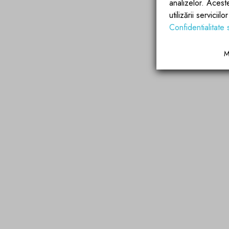
analizelor. Acest
utilizării servicii
Confidentialitate 
M