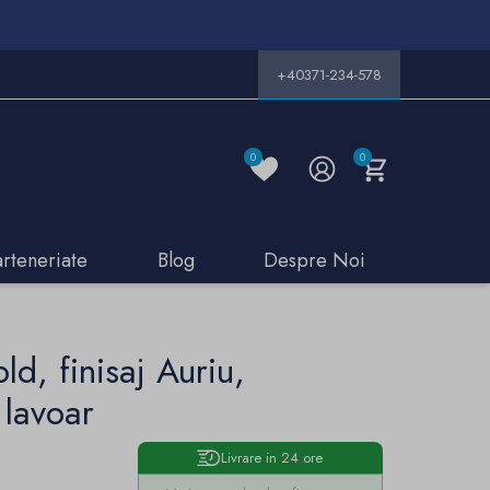
+40371-234-578
0
0
arteneriate
Blog
Despre Noi
ld, finisaj Auriu,
 lavoar
Livrare in 24 ore