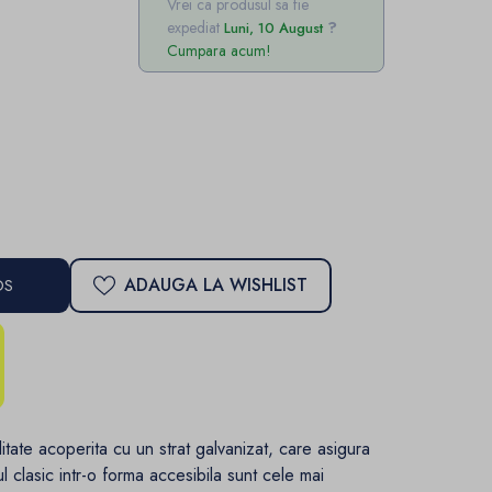
Vrei ca produsul sa fie
expediat
Luni, 10 August
Cumpara acum!
ADAUGA LA WISHLIST
OS
litate acoperita cu un strat galvanizat, care asigura
ul clasic intr-o forma accesibila sunt cele mai