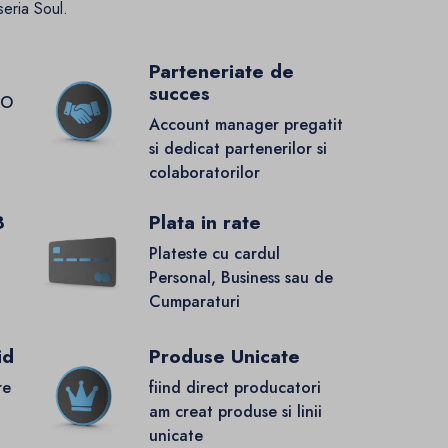
seria Soul.
Parteneriate de
succes
GO
Account manager pregatit
si dedicat partenerilor si
colaboratorilor
8
Plata in rate
Plateste cu cardul
Personal, Business sau de
Cumparaturi
id
Produse Unicate
re
fiind direct producatori
.
am creat produse si linii
unicate