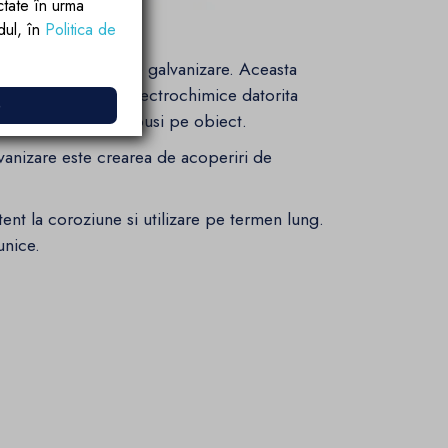
ctate în urma
rdul, în
Politica de
 galvanizare
ologiei inovatoare de galvanizare. Aceasta
elor si procesele electrochimice datorita
e
acoperirea sunt depusi pe obiect.
lvanizare este crearea de acoperiri de
tent la coroziune si utilizare pe termen lung.
unice.